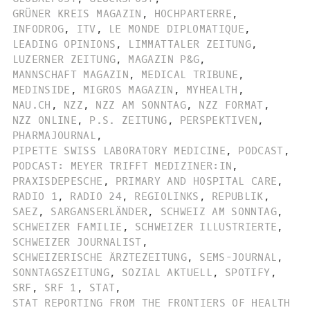
GRÜNER KREIS MAGAZIN
,
HOCHPARTERRE
,
INFODROG
,
ITV
,
LE MONDE DIPLOMATIQUE
,
LEADING OPINIONS
,
LIMMATTALER ZEITUNG
,
LUZERNER ZEITUNG
,
MAGAZIN P&G
,
MANNSCHAFT MAGAZIN
,
MEDICAL TRIBUNE
,
MEDINSIDE
,
MIGROS MAGAZIN
,
MYHEALTH
,
NAU.CH
,
NZZ
,
NZZ AM SONNTAG
,
NZZ FORMAT
,
NZZ ONLINE
,
P.S. ZEITUNG
,
PERSPEKTIVEN
,
PHARMAJOURNAL
,
PIPETTE SWISS LABORATORY MEDICINE
,
PODCAST
,
PODCAST: MEYER TRIFFT MEDIZINER:IN
,
PRAXISDEPESCHE
,
PRIMARY AND HOSPITAL CARE
,
RADIO 1
,
RADIO 24
,
REGIOLINKS
,
REPUBLIK
,
SAEZ
,
SARGANSERLÄNDER
,
SCHWEIZ AM SONNTAG
,
SCHWEIZER FAMILIE
,
SCHWEIZER ILLUSTRIERTE
,
SCHWEIZER JOURNALIST
,
SCHWEIZERISCHE ÄRZTEZEITUNG
,
SEMS-JOURNAL
,
SONNTAGSZEITUNG
,
SOZIAL AKTUELL
,
SPOTIFY
,
SRF
,
SRF 1
,
STAT
,
STAT REPORTING FROM THE FRONTIERS OF HEALTH