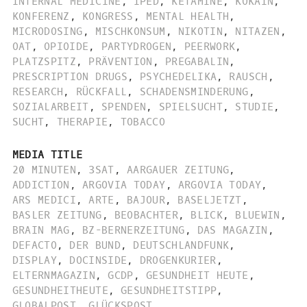
INTERNAL MEDICINE
,
IPED
,
KETAMINE
,
KOKAIN
,
KONFERENZ
,
KONGRESS
,
MENTAL HEALTH
,
MICRODOSING
,
MISCHKONSUM
,
NIKOTIN
,
NITAZEN
,
OAT
,
OPIOIDE
,
PARTYDROGEN
,
PEERWORK
,
PLATZSPITZ
,
PRÄVENTION
,
PREGABALIN
,
PRESCRIPTION DRUGS
,
PSYCHEDELIKA
,
RAUSCH
,
RESEARCH
,
RÜCKFALL
,
SCHADENSMINDERUNG
,
SOZIALARBEIT
,
SPENDEN
,
SPIELSUCHT
,
STUDIE
,
SUCHT
,
THERAPIE
,
TOBACCO
MEDIA TITLE
20 MINUTEN
,
3SAT
,
AARGAUER ZEITUNG
,
ADDICTION
,
ARGOVIA TODAY
,
ARGOVIA TODAY
,
ARS MEDICI
,
ARTE
,
BAJOUR
,
BASELJETZT
,
BASLER ZEITUNG
,
BEOBACHTER
,
BLICK
,
BLUEWIN
,
BRAIN MAG
,
BZ-BERNERZEITUNG
,
DAS MAGAZIN
,
DEFACTO
,
DER BUND
,
DEUTSCHLANDFUNK
,
DISPLAY
,
DOCINSIDE
,
DROGENKURIER
,
ELTERNMAGAZIN
,
GCDP
,
GESUNDHEIT HEUTE
,
GESUNDHEITHEUTE
,
GESUNDHEITSTIPP
,
GLOBALPOST
,
GLÜCKSPOST
,