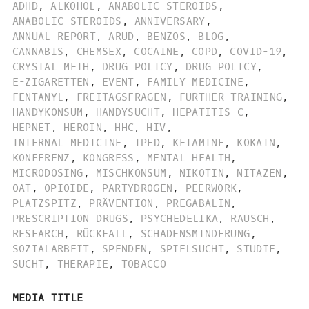
ADHD
,
ALKOHOL
,
ANABOLIC STEROIDS
,
ANABOLIC STEROIDS
,
ANNIVERSARY
,
ANNUAL REPORT
,
ARUD
,
BENZOS
,
BLOG
,
CANNABIS
,
CHEMSEX
,
COCAINE
,
COPD
,
COVID-19
,
CRYSTAL METH
,
DRUG POLICY
,
DRUG POLICY
,
E-ZIGARETTEN
,
EVENT
,
FAMILY MEDICINE
,
FENTANYL
,
FREITAGSFRAGEN
,
FURTHER TRAINING
,
HANDYKONSUM
,
HANDYSUCHT
,
HEPATITIS C
,
HEPNET
,
HEROIN
,
HHC
,
HIV
,
INTERNAL MEDICINE
,
IPED
,
KETAMINE
,
KOKAIN
,
KONFERENZ
,
KONGRESS
,
MENTAL HEALTH
,
MICRODOSING
,
MISCHKONSUM
,
NIKOTIN
,
NITAZEN
,
OAT
,
OPIOIDE
,
PARTYDROGEN
,
PEERWORK
,
PLATZSPITZ
,
PRÄVENTION
,
PREGABALIN
,
PRESCRIPTION DRUGS
,
PSYCHEDELIKA
,
RAUSCH
,
RESEARCH
,
RÜCKFALL
,
SCHADENSMINDERUNG
,
SOZIALARBEIT
,
SPENDEN
,
SPIELSUCHT
,
STUDIE
,
SUCHT
,
THERAPIE
,
TOBACCO
MEDIA TITLE