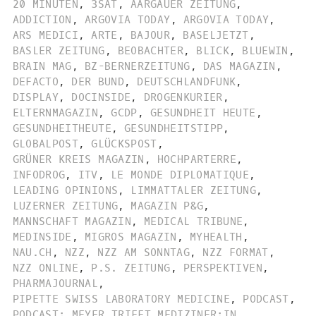
20 MINUTEN
,
3SAT
,
AARGAUER ZEITUNG
,
ADDICTION
,
ARGOVIA TODAY
,
ARGOVIA TODAY
,
ARS MEDICI
,
ARTE
,
BAJOUR
,
BASELJETZT
,
BASLER ZEITUNG
,
BEOBACHTER
,
BLICK
,
BLUEWIN
,
BRAIN MAG
,
BZ-BERNERZEITUNG
,
DAS MAGAZIN
,
DEFACTO
,
DER BUND
,
DEUTSCHLANDFUNK
,
DISPLAY
,
DOCINSIDE
,
DROGENKURIER
,
ELTERNMAGAZIN
,
GCDP
,
GESUNDHEIT HEUTE
,
GESUNDHEITHEUTE
,
GESUNDHEITSTIPP
,
GLOBALPOST
,
GLÜCKSPOST
,
GRÜNER KREIS MAGAZIN
,
HOCHPARTERRE
,
INFODROG
,
ITV
,
LE MONDE DIPLOMATIQUE
,
LEADING OPINIONS
,
LIMMATTALER ZEITUNG
,
LUZERNER ZEITUNG
,
MAGAZIN P&G
,
MANNSCHAFT MAGAZIN
,
MEDICAL TRIBUNE
,
MEDINSIDE
,
MIGROS MAGAZIN
,
MYHEALTH
,
NAU.CH
,
NZZ
,
NZZ AM SONNTAG
,
NZZ FORMAT
,
NZZ ONLINE
,
P.S. ZEITUNG
,
PERSPEKTIVEN
,
PHARMAJOURNAL
,
PIPETTE SWISS LABORATORY MEDICINE
,
PODCAST
,
PODCAST: MEYER TRIFFT MEDIZINER:IN
,