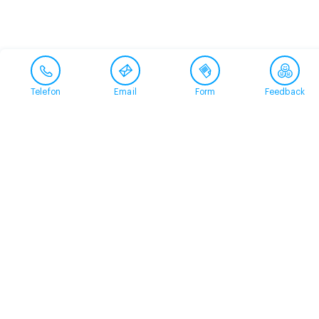
Telefon
Email
Form
Feedback
Contact
+41 58 360 50 00
arud@arud.ch
Online registration
Location