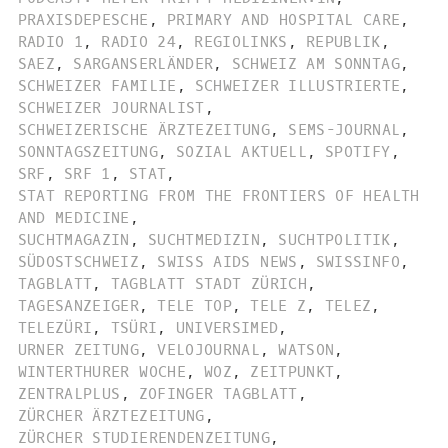
PRAXISDEPESCHE
,
PRIMARY AND HOSPITAL CARE
,
RADIO 1
,
RADIO 24
,
REGIOLINKS
,
REPUBLIK
,
SAEZ
,
SARGANSERLÄNDER
,
SCHWEIZ AM SONNTAG
,
SCHWEIZER FAMILIE
,
SCHWEIZER ILLUSTRIERTE
,
SCHWEIZER JOURNALIST
,
SCHWEIZERISCHE ÄRZTEZEITUNG
,
SEMS-JOURNAL
,
SONNTAGSZEITUNG
,
SOZIAL AKTUELL
,
SPOTIFY
,
SRF
,
SRF 1
,
STAT
,
STAT REPORTING FROM THE FRONTIERS OF HEALTH
AND MEDICINE
,
SUCHTMAGAZIN
,
SUCHTMEDIZIN
,
SUCHTPOLITIK
,
SÜDOSTSCHWEIZ
,
SWISS AIDS NEWS
,
SWISSINFO
,
TAGBLATT
,
TAGBLATT STADT ZÜRICH
,
TAGESANZEIGER
,
TELE TOP
,
TELE Z
,
TELEZ
,
TELEZÜRI
,
TSÜRI
,
UNIVERSIMED
,
URNER ZEITUNG
,
VELOJOURNAL
,
WATSON
,
WINTERTHURER WOCHE
,
WOZ
,
ZEITPUNKT
,
ZENTRALPLUS
,
ZOFINGER TAGBLATT
,
ZÜRCHER ÄRZTEZEITUNG
,
ZÜRCHER STUDIERENDENZEITUNG
,