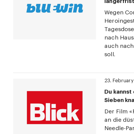
längerfris
Wegen Cor
Heroinges
Tagesdose
nach Hause
auch nach
soll.
23. Februar
Du kannst 
Sieben kna
Der Film «
an die düs
Needle-Par