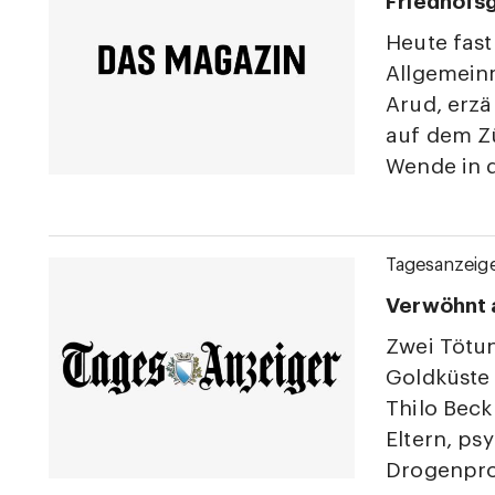
Friedhofs
Heute fas
Allgemein
Arud, erzä
auf dem Zü
Wende in d
Tagesanzeig
Verwöhnt 
Zwei Tötun
Goldküste
Thilo Beck
Eltern, p
Drogenpro