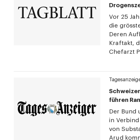
Drogensz
Vor 25 Jah
die gröss
Deren Aufl
Kraftakt, 
Chefarzt P
Tagesanzeig
Schweizer
führen Ran
Der Bund u
in Verbin
von Substa
Arud komm