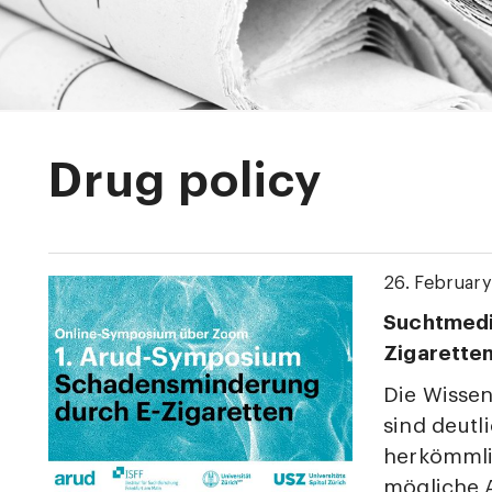
Drug policy
26. February
Suchtmediz
Zigarette
Die Wissen
sind deutl
herkömmlic
mögliche 