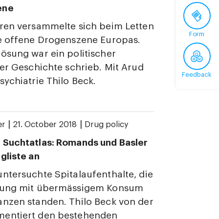
ene
ren versammelte sich beim Letten
Form
te offene Drogenszene Europas.
ösung war ein politischer
der Geschichte schrieb. Mit Arud
Feedback
sychiatrie Thilo Beck.
|
|
er
21. October 2018
Drug policy
 Suchtatlas: Romands und Basler
gliste an
ntersuchte Spitalaufenthalte, die
dung mit übermässigem Konsum
nzen standen. Thilo Beck von der
entiert den bestehenden