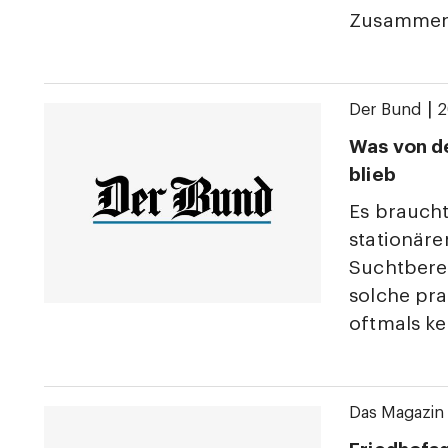
Zusammen
|
Der Bund
2
Was von de
blieb
Es brauch
stationär
Suchtberei
solche pr
oftmals ke
Das Magazin