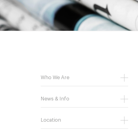
Who We Are
News & Info
Location