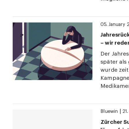
05. January 
Jahresrüc
– wir rede
Der Jahres
später als
wurde zeit
Kampagne
Medikamen
|
Bluewin
21
Zürcher S