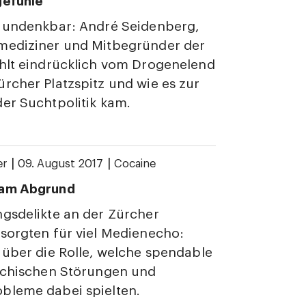
gefühle
t undenkbar: André Seidenberg,
mediziner und Mitbegründer der
hlt eindrücklich vom Drogenelend
rcher Platzspitz und wie es zur
er Suchtpolitik kam.
|
|
er
09. August 2017
Cocaine
am Abgrund
gsdelikte an der Zürcher
 sorgten für viel Medienecho:
 über die Rolle, welche spendable
sychischen Störungen und
bleme dabei spielten.