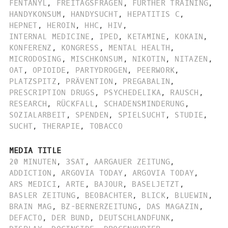
FENTANYL
,
FREITAGSFRAGEN
,
FURTHER TRAINING
,
HANDYKONSUM
,
HANDYSUCHT
,
HEPATITIS C
,
HEPNET
,
HEROIN
,
HHC
,
HIV
,
INTERNAL MEDICINE
,
IPED
,
KETAMINE
,
KOKAIN
,
KONFERENZ
,
KONGRESS
,
MENTAL HEALTH
,
MICRODOSING
,
MISCHKONSUM
,
NIKOTIN
,
NITAZEN
,
OAT
,
OPIOIDE
,
PARTYDROGEN
,
PEERWORK
,
PLATZSPITZ
,
PRÄVENTION
,
PREGABALIN
,
PRESCRIPTION DRUGS
,
PSYCHEDELIKA
,
RAUSCH
,
RESEARCH
,
RÜCKFALL
,
SCHADENSMINDERUNG
,
SOZIALARBEIT
,
SPENDEN
,
SPIELSUCHT
,
STUDIE
,
SUCHT
,
THERAPIE
,
TOBACCO
MEDIA TITLE
20 MINUTEN
,
3SAT
,
AARGAUER ZEITUNG
,
ADDICTION
,
ARGOVIA TODAY
,
ARGOVIA TODAY
,
ARS MEDICI
,
ARTE
,
BAJOUR
,
BASELJETZT
,
BASLER ZEITUNG
,
BEOBACHTER
,
BLICK
,
BLUEWIN
,
BRAIN MAG
,
BZ-BERNERZEITUNG
,
DAS MAGAZIN
,
DEFACTO
,
DER BUND
,
DEUTSCHLANDFUNK
,