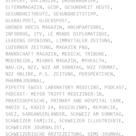
DISPLAY
,
DOCINSIDE
,
DROGENKURIER
,
ELTERNMAGAZIN
,
GCDP
,
GESUNDHEIT HEUTE
,
GESUNDHEITHEUTE
,
GESUNDHEITSTIPP
,
GLOBALPOST
,
GLÜCKSPOST
,
GRÜNER KREIS MAGAZIN
,
HOCHPARTERRE
,
INFODROG
,
ITV
,
LE MONDE DIPLOMATIQUE
,
LEADING OPINIONS
,
LIMMATTALER ZEITUNG
,
LUZERNER ZEITUNG
,
MAGAZIN P&G
,
MANNSCHAFT MAGAZIN
,
MEDICAL TRIBUNE
,
MEDINSIDE
,
MIGROS MAGAZIN
,
MYHEALTH
,
NAU.CH
,
NZZ
,
NZZ AM SONNTAG
,
NZZ FORMAT
,
NZZ ONLINE
,
P.S. ZEITUNG
,
PERSPEKTIVEN
,
PHARMAJOURNAL
,
PIPETTE SWISS LABORATORY MEDICINE
,
PODCAST
,
PODCAST: MEYER TRIFFT MEDIZINER:IN
,
PRAXISDEPESCHE
,
PRIMARY AND HOSPITAL CARE
,
RADIO 1
,
RADIO 24
,
REGIOLINKS
,
REPUBLIK
,
SAEZ
,
SARGANSERLÄNDER
,
SCHWEIZ AM SONNTAG
,
SCHWEIZER FAMILIE
,
SCHWEIZER ILLUSTRIERTE
,
SCHWEIZER JOURNALIST
,
SCHWEIZERISCHE ÄRZTEZEITUNG
,
SEMS-JOURNAL
,