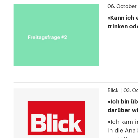
06. October
«Kann ich 
trinken od
|
Blick
03. O
«Ich bin ü
darüber w
«Ich kam i
in die Ana