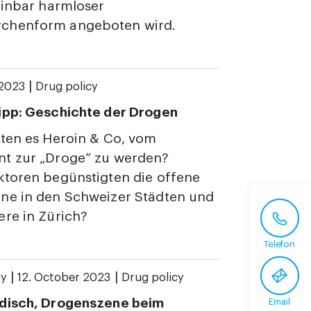
einbar harmloser
chenform angeboten wird.
|
 2023
Drug policy
ipp: Geschichte der Drogen
ten es Heroin & Co, vom
t zur „Droge“ zu werden?
ktoren begünstigten die offene
ne in den Schweizer Städten und
re in Zürich?
Telefon
|
|
ay
12. October 2023
Drug policy
disch, Drogenszene beim
Email