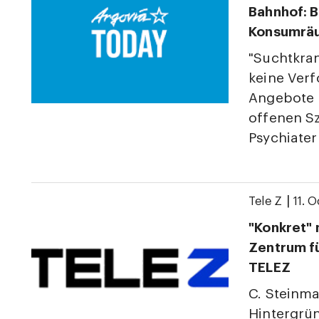
Bahnhof: B
Konsumrä
"Suchtkra
keine Ver
Angebote b
offenen Sz
Psychiater
|
Tele Z
11. 
"Konkret" 
Zentrum fü
TELEZ
C. Steinma
Hintergrü