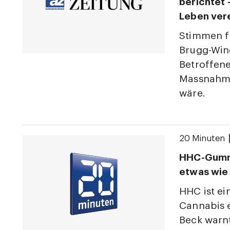
berichtet
Leben ver
Stimmen f
Brugg-Wind
Betroffene
Massnahme
wäre.
20 Minuten
HHC-Gummib
etwas wie
HHC ist ei
Cannabis e
Beck warn