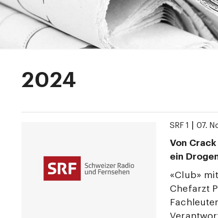
2024
|
SRF 1
07. 
Von Crack 
ein Droge
«Club» mit
Chefarzt P
Fachleuten
Verantwort