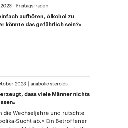
|
 2023
Freitagsfragen
einfach aufhören, Alkohol zu
er könnte das gefährlich sein?»
|
ctober 2023
anabolic steroids
berzeugt, dass viele Männer nichts
issen»
n die Wechseljahre und rutschte
bolika-Sucht ab.» Ein Betroffener