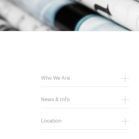
Who We Are
News & Info
Location