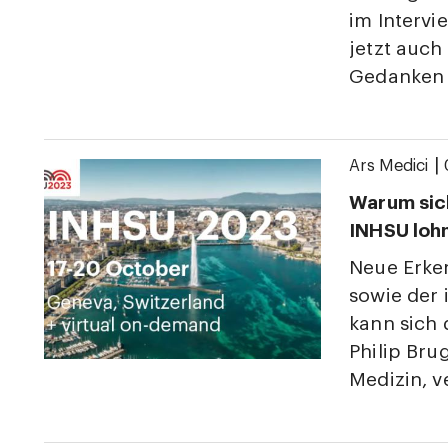
im Intervi
jetzt auch
Gedanken
|
Ars Medici
Warum sic
INHSU loh
Neue Erken
sowie der 
kann sich 
Philip Br
Medizin, ve