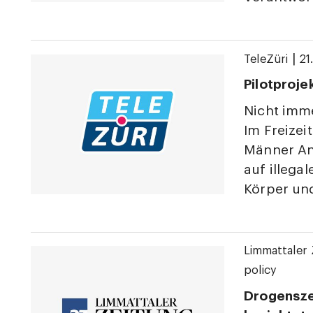
|
TeleZüri
21
Pilotproje
Nicht imm
Im Freizei
Männer An
auf illega
Körper und
Limmattaler 
policy
Drogenszen