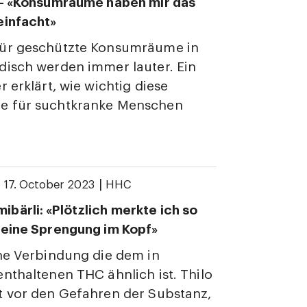
 – «Konsumräume haben mir das
einfacht»
ür geschützte Konsumräume in
isch werden immer lauter. Ein
r erklärt, wie wichtig diese
 für suchtkranke Menschen
|
|
17. October 2023
HHC
ärli: «Plötzlich merkte ich so
 eine Sprengung im Kopf»
ne Verbindung die dem in
nthaltenen THC ähnlich ist. Thilo
t vor den Gefahren der Substanz,