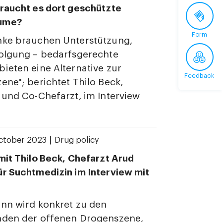
raucht es dort geschützte
ume?
Form
nke brauchen Unterstützung,
folgung – bedarfsgerechte
ieten eine Alternative zur
Feedback
ene"; berichtet Thilo Beck,
 und Co-Chefarzt, im Interview
|
October 2023
Drug policy
mit Thilo Beck, Chefarzt Arud
r Suchtmedizin im Interview mit
nn wird konkret zu den
nden der offenen Drogenszene,