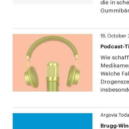
die in sch
Gummibär
16. October
Podcast-T
Wie schaff
Medikamen
Welche Fa
Drogensze
insbesonde
Argovia Tod
Brugg-Win