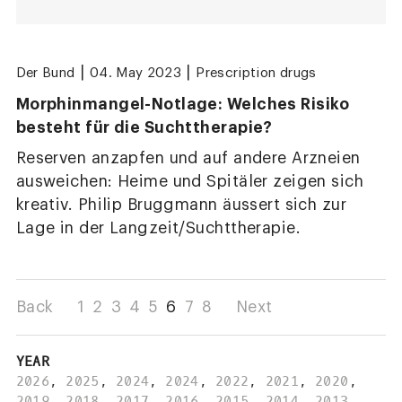
|
|
Der Bund
04. May 2023
Prescription drugs
Morphinmangel-Notlage: Welches Risiko
besteht für die Suchttherapie?
Reserven anzapfen und auf andere Arzneien
ausweichen: Heime und Spitäler zeigen sich
kreativ. Philip Bruggmann äussert sich zur
Lage in der Langzeit/Suchttherapie.
Back
1
2
3
4
5
6
7
8
Next
YEAR
2026
,
2025
,
2024
,
2024
,
2022
,
2021
,
2020
,
2019
,
2018
,
2017
,
2016
,
2015
,
2014
,
2013
,