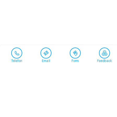
Telefon
Email
Form
Feedback
Contact
+41 58 360 50 00
arud@arud.ch