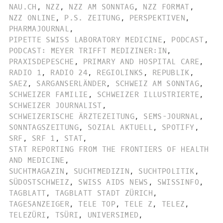
NAU.CH
,
NZZ
,
NZZ AM SONNTAG
,
NZZ FORMAT
,
NZZ ONLINE
,
P.S. ZEITUNG
,
PERSPEKTIVEN
,
PHARMAJOURNAL
,
PIPETTE SWISS LABORATORY MEDICINE
,
PODCAST
,
PODCAST: MEYER TRIFFT MEDIZINER:IN
,
PRAXISDEPESCHE
,
PRIMARY AND HOSPITAL CARE
,
RADIO 1
,
RADIO 24
,
REGIOLINKS
,
REPUBLIK
,
SAEZ
,
SARGANSERLÄNDER
,
SCHWEIZ AM SONNTAG
,
SCHWEIZER FAMILIE
,
SCHWEIZER ILLUSTRIERTE
,
SCHWEIZER JOURNALIST
,
SCHWEIZERISCHE ÄRZTEZEITUNG
,
SEMS-JOURNAL
,
SONNTAGSZEITUNG
,
SOZIAL AKTUELL
,
SPOTIFY
,
SRF
,
SRF 1
,
STAT
,
STAT REPORTING FROM THE FRONTIERS OF HEALTH
AND MEDICINE
,
SUCHTMAGAZIN
,
SUCHTMEDIZIN
,
SUCHTPOLITIK
,
SÜDOSTSCHWEIZ
,
SWISS AIDS NEWS
,
SWISSINFO
,
TAGBLATT
,
TAGBLATT STADT ZÜRICH
,
TAGESANZEIGER
,
TELE TOP
,
TELE Z
,
TELEZ
,
TELEZÜRI
,
TSÜRI
,
UNIVERSIMED
,