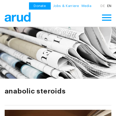
Donate
Jobs & Karriere
Media
DE
EN
anabolic steroids