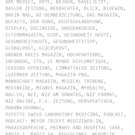
ARS MEDICI
,
ARTE
,
BAJOUR
,
BASELJETZT
,
BASLER ZEITUNG
,
BEOBACHTER
,
BLICK
,
BLUEWIN
,
BRAIN MAG
,
BZ-BERNERZEITUNG
,
DAS MAGAZIN
,
DEFACTO
,
DER BUND
,
DEUTSCHLANDFUNK
,
DISPLAY
,
DOCINSIDE
,
DROGENKURIER
,
ELTERNMAGAZIN
,
GCDP
,
GESUNDHEIT HEUTE
,
GESUNDHEITHEUTE
,
GESUNDHEITSTIPP
,
GLOBALPOST
,
GLÜCKSPOST
,
GRÜNER KREIS MAGAZIN
,
HOCHPARTERRE
,
INFODROG
,
ITV
,
LE MONDE DIPLOMATIQUE
,
LEADING OPINIONS
,
LIMMATTALER ZEITUNG
,
LUZERNER ZEITUNG
,
MAGAZIN P&G
,
MANNSCHAFT MAGAZIN
,
MEDICAL TRIBUNE
,
MEDINSIDE
,
MIGROS MAGAZIN
,
MYHEALTH
,
NAU.CH
,
NZZ
,
NZZ AM SONNTAG
,
NZZ FORMAT
,
NZZ ONLINE
,
P.S. ZEITUNG
,
PERSPEKTIVEN
,
PHARMAJOURNAL
,
PIPETTE SWISS LABORATORY MEDICINE
,
PODCAST
,
PODCAST: MEYER TRIFFT MEDIZINER:IN
,
PRAXISDEPESCHE
,
PRIMARY AND HOSPITAL CARE
,
RADIO 1
,
RADIO 24
,
REGIOLINKS
,
REPUBLIK
,