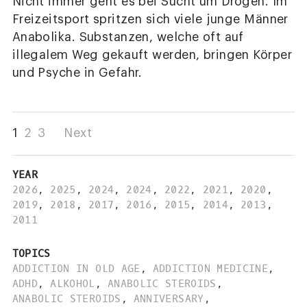
Nicht immer geht es bei Sucht um Drogen. Im
Freizeitsport spritzen sich viele junge Männer
Anabolika. Substanzen, welche oft auf
illegalem Weg gekauft werden, bringen Körper
und Psyche in Gefahr.
1
2
3
Next
YEAR
2026
,
2025
,
2024
,
2024
,
2022
,
2021
,
2020
,
2019
,
2018
,
2017
,
2016
,
2015
,
2014
,
2013
,
2011
TOPICS
ADDICTION IN OLD AGE
,
ADDICTION MEDICINE
,
ADHD
,
ALKOHOL
,
ANABOLIC STEROIDS
,
ANABOLIC STEROIDS
,
ANNIVERSARY
,