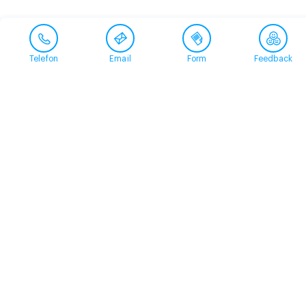
Telefon
Email
Form
Feedback
Contact
+41 58 360 50 00
arud@arud.ch
Online registration
Location
Zürich