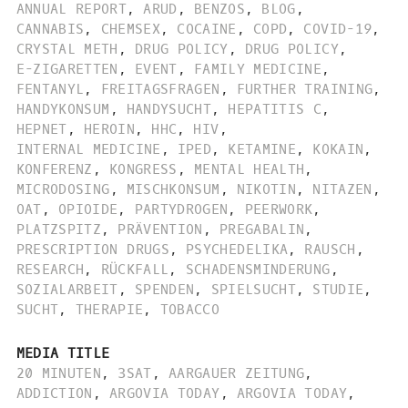
ANNUAL REPORT
,
ARUD
,
BENZOS
,
BLOG
,
CANNABIS
,
CHEMSEX
,
COCAINE
,
COPD
,
COVID-19
,
CRYSTAL METH
,
DRUG POLICY
,
DRUG POLICY
,
E-ZIGARETTEN
,
EVENT
,
FAMILY MEDICINE
,
FENTANYL
,
FREITAGSFRAGEN
,
FURTHER TRAINING
,
HANDYKONSUM
,
HANDYSUCHT
,
HEPATITIS C
,
HEPNET
,
HEROIN
,
HHC
,
HIV
,
INTERNAL MEDICINE
,
IPED
,
KETAMINE
,
KOKAIN
,
KONFERENZ
,
KONGRESS
,
MENTAL HEALTH
,
MICRODOSING
,
MISCHKONSUM
,
NIKOTIN
,
NITAZEN
,
OAT
,
OPIOIDE
,
PARTYDROGEN
,
PEERWORK
,
PLATZSPITZ
,
PRÄVENTION
,
PREGABALIN
,
PRESCRIPTION DRUGS
,
PSYCHEDELIKA
,
RAUSCH
,
RESEARCH
,
RÜCKFALL
,
SCHADENSMINDERUNG
,
SOZIALARBEIT
,
SPENDEN
,
SPIELSUCHT
,
STUDIE
,
SUCHT
,
THERAPIE
,
TOBACCO
MEDIA TITLE
20 MINUTEN
,
3SAT
,
AARGAUER ZEITUNG
,
ADDICTION
,
ARGOVIA TODAY
,
ARGOVIA TODAY
,