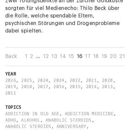
Zwei Tötungsdelikte an der Zürcher Goldküste
sorgten für viel Medienecho: Thilo Beck über
die Rolle, welche spendable Eltern,
psychischen Störungen und Drogenprobleme
dabei spielten.
Back
1
2
...
12
13
14
15
16
17
18
19
20
21
YEAR
2026
,
2025
,
2024
,
2024
,
2022
,
2021
,
2020
,
2019
,
2018
,
2017
,
2016
,
2015
,
2014
,
2013
,
2011
TOPICS
ADDICTION IN OLD AGE
,
ADDICTION MEDICINE
,
ADHD
,
ALKOHOL
,
ANABOLIC STEROIDS
,
ANABOLIC STEROIDS
,
ANNIVERSARY
,