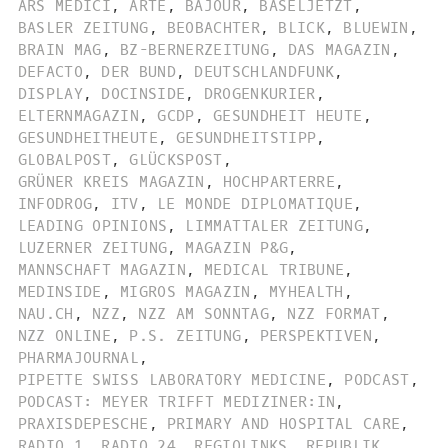
ARS MEDICI
,
ARTE
,
BAJOUR
,
BASELJETZT
,
BASLER ZEITUNG
,
BEOBACHTER
,
BLICK
,
BLUEWIN
,
BRAIN MAG
,
BZ-BERNERZEITUNG
,
DAS MAGAZIN
,
DEFACTO
,
DER BUND
,
DEUTSCHLANDFUNK
,
DISPLAY
,
DOCINSIDE
,
DROGENKURIER
,
ELTERNMAGAZIN
,
GCDP
,
GESUNDHEIT HEUTE
,
GESUNDHEITHEUTE
,
GESUNDHEITSTIPP
,
GLOBALPOST
,
GLÜCKSPOST
,
GRÜNER KREIS MAGAZIN
,
HOCHPARTERRE
,
INFODROG
,
ITV
,
LE MONDE DIPLOMATIQUE
,
LEADING OPINIONS
,
LIMMATTALER ZEITUNG
,
LUZERNER ZEITUNG
,
MAGAZIN P&G
,
MANNSCHAFT MAGAZIN
,
MEDICAL TRIBUNE
,
MEDINSIDE
,
MIGROS MAGAZIN
,
MYHEALTH
,
NAU.CH
,
NZZ
,
NZZ AM SONNTAG
,
NZZ FORMAT
,
NZZ ONLINE
,
P.S. ZEITUNG
,
PERSPEKTIVEN
,
PHARMAJOURNAL
,
PIPETTE SWISS LABORATORY MEDICINE
,
PODCAST
,
PODCAST: MEYER TRIFFT MEDIZINER:IN
,
PRAXISDEPESCHE
,
PRIMARY AND HOSPITAL CARE
,
RADIO 1
,
RADIO 24
,
REGIOLINKS
,
REPUBLIK
,