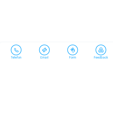
Telefon
Email
Form
Feedback
Contact
+41 58 360 50 00
arud@arud.ch