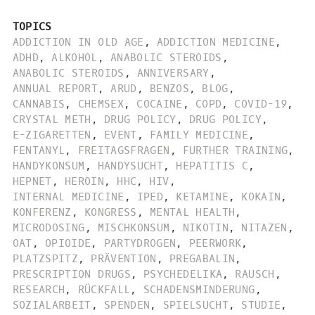
TOPICS
ADDICTION IN OLD AGE
,
ADDICTION MEDICINE
,
ADHD
,
ALKOHOL
,
ANABOLIC STEROIDS
,
ANABOLIC STEROIDS
,
ANNIVERSARY
,
ANNUAL REPORT
,
ARUD
,
BENZOS
,
BLOG
,
CANNABIS
,
CHEMSEX
,
COCAINE
,
COPD
,
COVID-19
,
CRYSTAL METH
,
DRUG POLICY
,
DRUG POLICY
,
E-ZIGARETTEN
,
EVENT
,
FAMILY MEDICINE
,
FENTANYL
,
FREITAGSFRAGEN
,
FURTHER TRAINING
,
HANDYKONSUM
,
HANDYSUCHT
,
HEPATITIS C
,
HEPNET
,
HEROIN
,
HHC
,
HIV
,
INTERNAL MEDICINE
,
IPED
,
KETAMINE
,
KOKAIN
,
KONFERENZ
,
KONGRESS
,
MENTAL HEALTH
,
MICRODOSING
,
MISCHKONSUM
,
NIKOTIN
,
NITAZEN
,
OAT
,
OPIOIDE
,
PARTYDROGEN
,
PEERWORK
,
PLATZSPITZ
,
PRÄVENTION
,
PREGABALIN
,
PRESCRIPTION DRUGS
,
PSYCHEDELIKA
,
RAUSCH
,
RESEARCH
,
RÜCKFALL
,
SCHADENSMINDERUNG
,
SOZIALARBEIT
,
SPENDEN
,
SPIELSUCHT
,
STUDIE
,