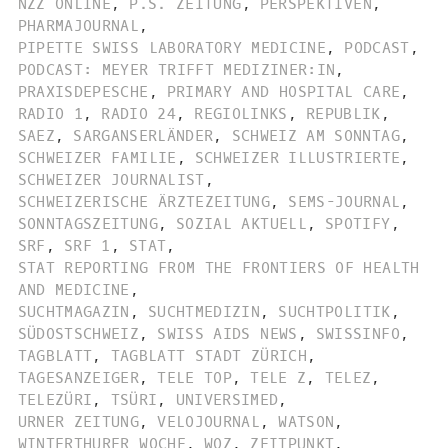
NZZ ONLINE
,
P.S. ZEITUNG
,
PERSPEKTIVEN
,
PHARMAJOURNAL
,
PIPETTE SWISS LABORATORY MEDICINE
,
PODCAST
,
PODCAST: MEYER TRIFFT MEDIZINER:IN
,
PRAXISDEPESCHE
,
PRIMARY AND HOSPITAL CARE
,
RADIO 1
,
RADIO 24
,
REGIOLINKS
,
REPUBLIK
,
SAEZ
,
SARGANSERLÄNDER
,
SCHWEIZ AM SONNTAG
,
SCHWEIZER FAMILIE
,
SCHWEIZER ILLUSTRIERTE
,
SCHWEIZER JOURNALIST
,
SCHWEIZERISCHE ÄRZTEZEITUNG
,
SEMS-JOURNAL
,
SONNTAGSZEITUNG
,
SOZIAL AKTUELL
,
SPOTIFY
,
SRF
,
SRF 1
,
STAT
,
STAT REPORTING FROM THE FRONTIERS OF HEALTH
AND MEDICINE
,
SUCHTMAGAZIN
,
SUCHTMEDIZIN
,
SUCHTPOLITIK
,
SÜDOSTSCHWEIZ
,
SWISS AIDS NEWS
,
SWISSINFO
,
TAGBLATT
,
TAGBLATT STADT ZÜRICH
,
TAGESANZEIGER
,
TELE TOP
,
TELE Z
,
TELEZ
,
TELEZÜRI
,
TSÜRI
,
UNIVERSIMED
,
URNER ZEITUNG
,
VELOJOURNAL
,
WATSON
,
WINTERTHURER WOCHE
,
WOZ
,
ZEITPUNKT
,