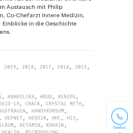
m Austausch mit Philip
, Co-Chefarzt Innere Medizin,
 Einblicke in die Geschichte
ens.
,
2019
,
2018
,
2017
,
2016
,
2015
,
S
,
ANABOLIKA
,
ARUD
,
BENZOS
,
OVID-19
,
CRACK
,
CRYSTAL METH
,
AGSFRAGEN
,
HANDYKONSUM
,
,
HEPNET
,
HEROIN
,
HHC
,
HIV
,
ILÄUM
,
KETAMIN
,
KOKAIN
,
Telefon
 HEALTH
,
MICRODOSING
,