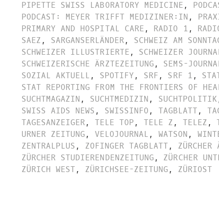
PIPETTE SWISS LABORATORY MEDICINE
,
PODCA
PODCAST: MEYER TRIFFT MEDIZINER:IN
,
PRAX
PRIMARY AND HOSPITAL CARE
,
RADIO 1
,
RADI
SAEZ
,
SARGANSERLÄNDER
,
SCHWEIZ AM SONNTA
SCHWEIZER ILLUSTRIERTE
,
SCHWEIZER JOURNA
SCHWEIZERISCHE ÄRZTEZEITUNG
,
SEMS-JOURNA
SOZIAL AKTUELL
,
SPOTIFY
,
SRF
,
SRF 1
,
STA
STAT REPORTING FROM THE FRONTIERS OF HEA
SUCHTMAGAZIN
,
SUCHTMEDIZIN
,
SUCHTPOLITIK
SWISS AIDS NEWS
,
SWISSINFO
,
TAGBLATT
,
TA
TAGESANZEIGER
,
TELE TOP
,
TELE Z
,
TELEZ
,
URNER ZEITUNG
,
VELOJOURNAL
,
WATSON
,
WINT
ZENTRALPLUS
,
ZOFINGER TAGBLATT
,
ZÜRCHER 
ZÜRCHER STUDIERENDENZEITUNG
,
ZÜRCHER UNT
ZÜRICH WEST
,
ZÜRICHSEE-ZEITUNG
,
ZÜRIOST