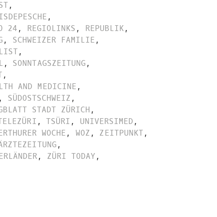
ST
,
ISDEPESCHE
,
O 24
,
REGIOLINKS
,
REPUBLIK
,
G
,
SCHWEIZER FAMILIE
,
LIST
,
L
,
SONNTAGSZEITUNG
,
T
,
LTH AND MEDICINE
,
,
SÜDOSTSCHWEIZ
,
GBLATT STADT ZÜRICH
,
TELEZÜRI
,
TSÜRI
,
UNIVERSIMED
,
ERTHURER WOCHE
,
WOZ
,
ZEITPUNKT
,
ÄRZTEZEITUNG
,
ERLÄNDER
,
ZÜRI TODAY
,