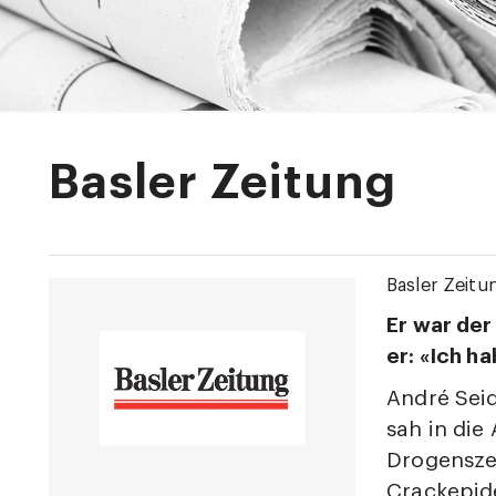
Basler Zeitung
Basler Zeitu
Er war der
er: «Ich h
André Sei
sah in die
Drogensze
Crackepide