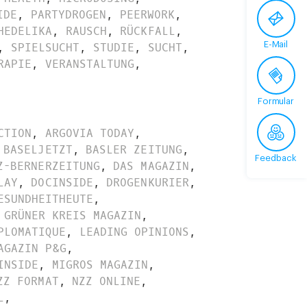
IDE
,
PARTYDROGEN
,
PEERWORK
,
HEDELIKA
,
RAUSCH
,
RÜCKFALL
,
E-Mail
,
SPIELSUCHT
,
STUDIE
,
SUCHT
,
RAPIE
,
VERANSTALTUNG
,
Formular
CTION
,
ARGOVIA TODAY
,
BASELJETZT
,
BASLER ZEITUNG
,
Feedback
Z-BERNERZEITUNG
,
DAS MAGAZIN
,
LAY
,
DOCINSIDE
,
DROGENKURIER
,
ESUNDHEITHEUTE
,
GRÜNER KREIS MAGAZIN
,
PLOMATIQUE
,
LEADING OPINIONS
,
AGAZIN P&G
,
INSIDE
,
MIGROS MAGAZIN
,
ZZ FORMAT
,
NZZ ONLINE
,
L
,