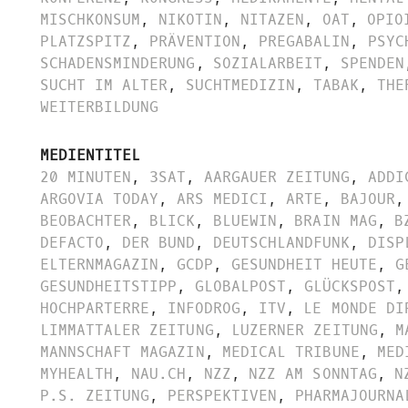
MISCHKONSUM
,
NIKOTIN
,
NITAZEN
,
OAT
,
OPIO
PLATZSPITZ
,
PRÄVENTION
,
PREGABALIN
,
PSYC
SCHADENSMINDERUNG
,
SOZIALARBEIT
,
SPENDEN
SUCHT IM ALTER
,
SUCHTMEDIZIN
,
TABAK
,
THE
WEITERBILDUNG
MEDIENTITEL
20 MINUTEN
,
3SAT
,
AARGAUER ZEITUNG
,
ADDI
ARGOVIA TODAY
,
ARS MEDICI
,
ARTE
,
BAJOUR
,
BEOBACHTER
,
BLICK
,
BLUEWIN
,
BRAIN MAG
,
B
DEFACTO
,
DER BUND
,
DEUTSCHLANDFUNK
,
DISP
ELTERNMAGAZIN
,
GCDP
,
GESUNDHEIT HEUTE
,
G
GESUNDHEITSTIPP
,
GLOBALPOST
,
GLÜCKSPOST
,
HOCHPARTERRE
,
INFODROG
,
ITV
,
LE MONDE DI
LIMMATTALER ZEITUNG
,
LUZERNER ZEITUNG
,
M
MANNSCHAFT MAGAZIN
,
MEDICAL TRIBUNE
,
MED
MYHEALTH
,
NAU.CH
,
NZZ
,
NZZ AM SONNTAG
,
N
P.S. ZEITUNG
,
PERSPEKTIVEN
,
PHARMAJOURNA