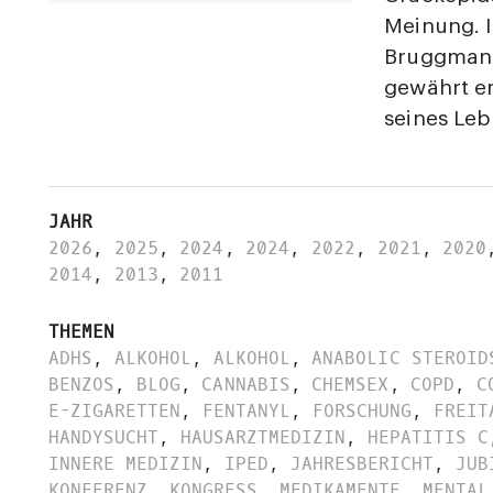
Meinung. I
Bruggmann
gewährt er
seines Leb
JAHR
2026
,
2025
,
2024
,
2024
,
2022
,
2021
,
2020
2014
,
2013
,
2011
THEMEN
ADHS
,
ALKOHOL
,
ALKOHOL
,
ANABOLIC STEROID
BENZOS
,
BLOG
,
CANNABIS
,
CHEMSEX
,
COPD
,
C
E-ZIGARETTEN
,
FENTANYL
,
FORSCHUNG
,
FREIT
HANDYSUCHT
,
HAUSARZTMEDIZIN
,
HEPATITIS C
INNERE MEDIZIN
,
IPED
,
JAHRESBERICHT
,
JUB
KONFERENZ
,
KONGRESS
,
MEDIKAMENTE
,
MENTAL