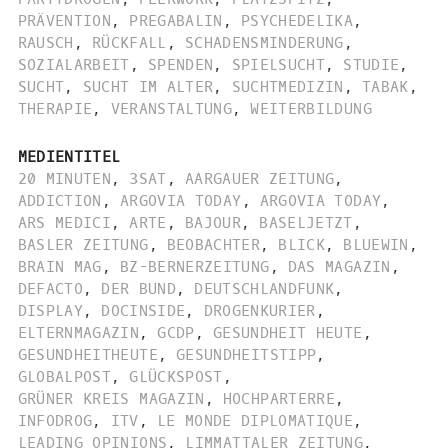
PRÄVENTION
,
PREGABALIN
,
PSYCHEDELIKA
,
RAUSCH
,
RÜCKFALL
,
SCHADENSMINDERUNG
,
SOZIALARBEIT
,
SPENDEN
,
SPIELSUCHT
,
STUDIE
,
SUCHT
,
SUCHT IM ALTER
,
SUCHTMEDIZIN
,
TABAK
,
THERAPIE
,
VERANSTALTUNG
,
WEITERBILDUNG
MEDIENTITEL
20 MINUTEN
,
3SAT
,
AARGAUER ZEITUNG
,
ADDICTION
,
ARGOVIA TODAY
,
ARGOVIA TODAY
,
ARS MEDICI
,
ARTE
,
BAJOUR
,
BASELJETZT
,
BASLER ZEITUNG
,
BEOBACHTER
,
BLICK
,
BLUEWIN
,
BRAIN MAG
,
BZ-BERNERZEITUNG
,
DAS MAGAZIN
,
DEFACTO
,
DER BUND
,
DEUTSCHLANDFUNK
,
DISPLAY
,
DOCINSIDE
,
DROGENKURIER
,
ELTERNMAGAZIN
,
GCDP
,
GESUNDHEIT HEUTE
,
GESUNDHEITHEUTE
,
GESUNDHEITSTIPP
,
GLOBALPOST
,
GLÜCKSPOST
,
GRÜNER KREIS MAGAZIN
,
HOCHPARTERRE
,
INFODROG
,
ITV
,
LE MONDE DIPLOMATIQUE
,
LEADING OPINIONS
,
LIMMATTALER ZEITUNG
,