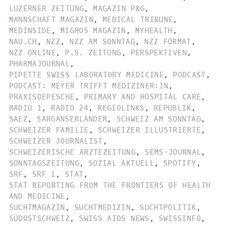
LUZERNER ZEITUNG
,
MAGAZIN P&G
,
MANNSCHAFT MAGAZIN
,
MEDICAL TRIBUNE
,
MEDINSIDE
,
MIGROS MAGAZIN
,
MYHEALTH
,
NAU.CH
,
NZZ
,
NZZ AM SONNTAG
,
NZZ FORMAT
,
NZZ ONLINE
,
P.S. ZEITUNG
,
PERSPEKTIVEN
,
PHARMAJOURNAL
,
PIPETTE SWISS LABORATORY MEDICINE
,
PODCAST
,
PODCAST: MEYER TRIFFT MEDIZINER:IN
,
PRAXISDEPESCHE
,
PRIMARY AND HOSPITAL CARE
,
RADIO 1
,
RADIO 24
,
REGIOLINKS
,
REPUBLIK
,
SAEZ
,
SARGANSERLÄNDER
,
SCHWEIZ AM SONNTAG
,
SCHWEIZER FAMILIE
,
SCHWEIZER ILLUSTRIERTE
,
SCHWEIZER JOURNALIST
,
SCHWEIZERISCHE ÄRZTEZEITUNG
,
SEMS-JOURNAL
,
SONNTAGSZEITUNG
,
SOZIAL AKTUELL
,
SPOTIFY
,
SRF
,
SRF 1
,
STAT
,
STAT REPORTING FROM THE FRONTIERS OF HEALTH
AND MEDICINE
,
SUCHTMAGAZIN
,
SUCHTMEDIZIN
,
SUCHTPOLITIK
,
SÜDOSTSCHWEIZ
,
SWISS AIDS NEWS
,
SWISSINFO
,