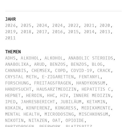
JAHR
2026
,
2025
,
2024
,
2024
,
2022
,
2021
,
2020
,
2019
,
2018
,
2017
,
2016
,
2015
,
2014
,
2013
,
2011
THEMEN
ADHS
,
ALKOHOL
,
ALKOHOL
,
ANABOLIC STEROIDS
,
ANABOLIKA
,
ARUD
,
BENZOS
,
BENZOS
,
BLOG
,
CANNABIS
,
CHEMSEX
,
COPD
,
COVID-19
,
CRACK
,
CRYSTAL METH
,
E-ZIGARETTEN
,
FENTANYL
,
FORSCHUNG
,
FREITAGSFRAGEN
,
HANDYKONSUM
,
HANDYSUCHT
,
HAUSARZTMEDIZIN
,
HEPATITIS C
,
HEPNET
,
HEROIN
,
HHC
,
HIV
,
INNERE MEDIZIN
,
IPED
,
JAHRESBERICHT
,
JUBILÄUM
,
KETAMIN
,
KOKAIN
,
KONFERENZ
,
KONGRESS
,
MEDIKAMENTE
,
MENTAL HEALTH
,
MICRODOSING
,
MISCHKONSUM
,
NIKOTIN
,
NITAZEN
,
OAT
,
OPIOIDE
,
PARTYDROGEN
,
PEERWORK
,
PLATZSPITZ
,