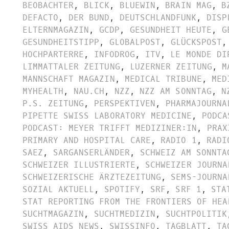
BEOBACHTER
,
BLICK
,
BLUEWIN
,
BRAIN MAG
,
B
DEFACTO
,
DER BUND
,
DEUTSCHLANDFUNK
,
DISP
ELTERNMAGAZIN
,
GCDP
,
GESUNDHEIT HEUTE
,
G
GESUNDHEITSTIPP
,
GLOBALPOST
,
GLÜCKSPOST
,
HOCHPARTERRE
,
INFODROG
,
ITV
,
LE MONDE DI
LIMMATTALER ZEITUNG
,
LUZERNER ZEITUNG
,
M
MANNSCHAFT MAGAZIN
,
MEDICAL TRIBUNE
,
MED
MYHEALTH
,
NAU.CH
,
NZZ
,
NZZ AM SONNTAG
,
N
P.S. ZEITUNG
,
PERSPEKTIVEN
,
PHARMAJOURNA
PIPETTE SWISS LABORATORY MEDICINE
,
PODCA
PODCAST: MEYER TRIFFT MEDIZINER:IN
,
PRAX
PRIMARY AND HOSPITAL CARE
,
RADIO 1
,
RADI
SAEZ
,
SARGANSERLÄNDER
,
SCHWEIZ AM SONNTA
SCHWEIZER ILLUSTRIERTE
,
SCHWEIZER JOURNA
SCHWEIZERISCHE ÄRZTEZEITUNG
,
SEMS-JOURNA
SOZIAL AKTUELL
,
SPOTIFY
,
SRF
,
SRF 1
,
STA
STAT REPORTING FROM THE FRONTIERS OF HEA
SUCHTMAGAZIN
,
SUCHTMEDIZIN
,
SUCHTPOLITIK
SWISS AIDS NEWS
,
SWISSINFO
,
TAGBLATT
,
TA