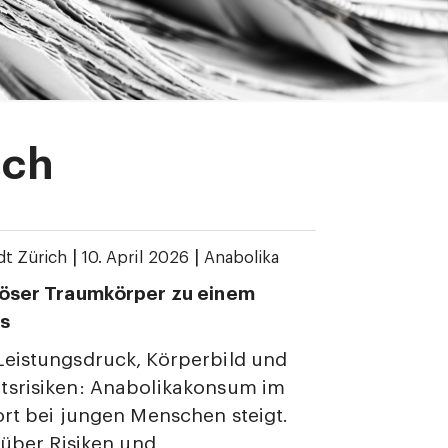
ich
|
|
dt Zürich
10. April 2026
Anabolika
löser Traumkörper zu einem
s
Leistungsdruck, Körperbild und
tsrisiken: Anabolikakonsum im
ort bei jungen Menschen steigt.
l über Risiken und