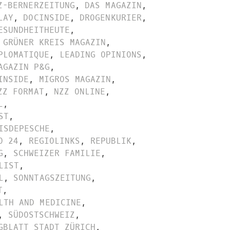
Z-BERNERZEITUNG
,
DAS MAGAZIN
,
LAY
,
DOCINSIDE
,
DROGENKURIER
,
ESUNDHEITHEUTE
,
GRÜNER KREIS MAGAZIN
,
PLOMATIQUE
,
LEADING OPINIONS
,
AGAZIN P&G
,
INSIDE
,
MIGROS MAGAZIN
,
ZZ FORMAT
,
NZZ ONLINE
,
L
,
ST
,
ISDEPESCHE
,
O 24
,
REGIOLINKS
,
REPUBLIK
,
G
,
SCHWEIZER FAMILIE
,
LIST
,
L
,
SONNTAGSZEITUNG
,
T
,
LTH AND MEDICINE
,
,
SÜDOSTSCHWEIZ
,
GBLATT STADT ZÜRICH
,