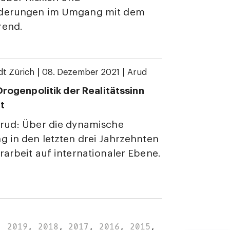
derungen im Umgang mit dem
rend.
|
|
dt Zürich
08. Dezember 2021
Arud
 Drogenpolitik der Realitätssinn
t
Arud: Über die dynamische
g in den letzten drei Jahrzehnten
rarbeit auf internationaler Ebene.
,
2019
,
2018
,
2017
,
2016
,
2015
,