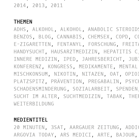
2014
,
2013
,
2011
THEMEN
ADHS
,
ALKOHOL
,
ALKOHOL
,
ANABOLIC STEROID
BENZOS
,
BLOG
,
CANNABIS
,
CHEMSEX
,
COPD
,
C
E-ZIGARETTEN
,
FENTANYL
,
FORSCHUNG
,
FREIT
HANDYSUCHT
,
HAUSARZTMEDIZIN
,
HEPATITIS C
INNERE MEDIZIN
,
IPED
,
JAHRESBERICHT
,
JUB
KONFERENZ
,
KONGRESS
,
MEDIKAMENTE
,
MENTAL
MISCHKONSUM
,
NIKOTIN
,
NITAZEN
,
OAT
,
OPIO
PLATZSPITZ
,
PRÄVENTION
,
PREGABALIN
,
PSYC
SCHADENSMINDERUNG
,
SOZIALARBEIT
,
SPENDEN
SUCHT IM ALTER
,
SUCHTMEDIZIN
,
TABAK
,
THE
WEITERBILDUNG
MEDIENTITEL
20 MINUTEN
,
3SAT
,
AARGAUER ZEITUNG
,
ADDI
ARGOVIA TODAY
,
ARS MEDICI
,
ARTE
,
BAJOUR
,