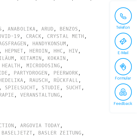
Telefon
S
,
ANABOLIKA
,
ARUD
,
BENZOS
,
OVID-19
,
CRACK
,
CRYSTAL METH
,
AGSFRAGEN
,
HANDYKONSUM
,
,
HEPNET
,
HEROIN
,
HHC
,
HIV
,
E-Mail
ILÄUM
,
KETAMIN
,
KOKAIN
,
 HEALTH
,
MICRODOSING
,
IDE
,
PARTYDROGEN
,
PEERWORK
,
Formular
HEDELIKA
,
RAUSCH
,
RÜCKFALL
,
,
SPIELSUCHT
,
STUDIE
,
SUCHT
,
RAPIE
,
VERANSTALTUNG
,
Feedback
CTION
,
ARGOVIA TODAY
,
BASELJETZT
,
BASLER ZEITUNG
,