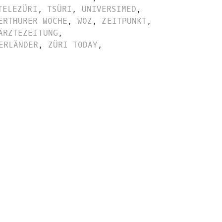
TELEZÜRI
,
TSÜRI
,
UNIVERSIMED
,
ERTHURER WOCHE
,
WOZ
,
ZEITPUNKT
,
ÄRZTEZEITUNG
,
ERLÄNDER
,
ZÜRI TODAY
,