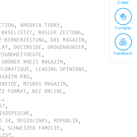
E-Mail
CTION
,
ARGOVIA TODAY
,
Formular
BASELJETZT
,
BASLER ZEITUNG
,
Z-BERNERZEITUNG
,
DAS MAGAZIN
,
LAY
,
DOCINSIDE
,
DROGENKURIER
,
ESUNDHEITHEUTE
,
Feedback
GRÜNER KREIS MAGAZIN
,
PLOMATIQUE
,
LEADING OPINIONS
,
AGAZIN P&G
,
INSIDE
,
MIGROS MAGAZIN
,
ZZ FORMAT
,
NZZ ONLINE
,
L
,
ST
,
ISDEPESCHE
,
O 24
,
REGIOLINKS
,
REPUBLIK
,
G
,
SCHWEIZER FAMILIE
,
LIST
,