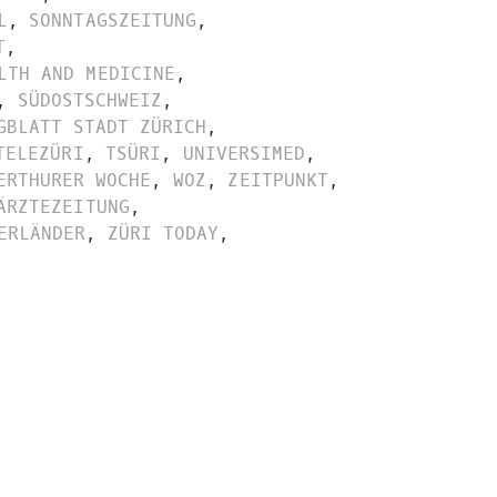
L
,
SONNTAGSZEITUNG
,
T
,
LTH AND MEDICINE
,
,
SÜDOSTSCHWEIZ
,
GBLATT STADT ZÜRICH
,
TELEZÜRI
,
TSÜRI
,
UNIVERSIMED
,
ERTHURER WOCHE
,
WOZ
,
ZEITPUNKT
,
ÄRZTEZEITUNG
,
ERLÄNDER
,
ZÜRI TODAY
,