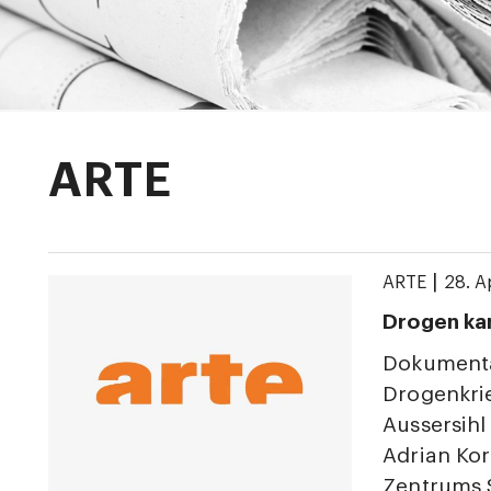
ARTE
|
ARTE
28. A
Drogen ka
Dokumenta
Drogenkri
Aussersih
Adrian Kor
Zentrums 