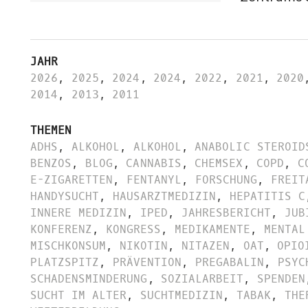
JAHR
2026
,
2025
,
2024
,
2024
,
2022
,
2021
,
2020
2014
,
2013
,
2011
THEMEN
ADHS
,
ALKOHOL
,
ALKOHOL
,
ANABOLIC STEROID
BENZOS
,
BLOG
,
CANNABIS
,
CHEMSEX
,
COPD
,
C
E-ZIGARETTEN
,
FENTANYL
,
FORSCHUNG
,
FREIT
HANDYSUCHT
,
HAUSARZTMEDIZIN
,
HEPATITIS C
INNERE MEDIZIN
,
IPED
,
JAHRESBERICHT
,
JUB
KONFERENZ
,
KONGRESS
,
MEDIKAMENTE
,
MENTAL
MISCHKONSUM
,
NIKOTIN
,
NITAZEN
,
OAT
,
OPIO
PLATZSPITZ
,
PRÄVENTION
,
PREGABALIN
,
PSYC
SCHADENSMINDERUNG
,
SOZIALARBEIT
,
SPENDEN
SUCHT IM ALTER
,
SUCHTMEDIZIN
,
TABAK
,
THE