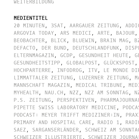
WEITERBILDUNG
MEDIENTITEL
20 MINUTEN
,
3SAT
,
AARGAUER ZEITUNG
,
ADDI
ARGOVIA TODAY
,
ARS MEDICI
,
ARTE
,
BAJOUR
,
BEOBACHTER
,
BLICK
,
BLUEWIN
,
BRAIN MAG
,
B
DEFACTO
,
DER BUND
,
DEUTSCHLANDFUNK
,
DISP
ELTERNMAGAZIN
,
GCDP
,
GESUNDHEIT HEUTE
,
G
GESUNDHEITSTIPP
,
GLOBALPOST
,
GLÜCKSPOST
,
HOCHPARTERRE
,
INFODROG
,
ITV
,
LE MONDE DI
LIMMATTALER ZEITUNG
,
LUZERNER ZEITUNG
,
M
MANNSCHAFT MAGAZIN
,
MEDICAL TRIBUNE
,
MED
MYHEALTH
,
NAU.CH
,
NZZ
,
NZZ AM SONNTAG
,
N
P.S. ZEITUNG
,
PERSPEKTIVEN
,
PHARMAJOURNA
PIPETTE SWISS LABORATORY MEDICINE
,
PODCA
PODCAST: MEYER TRIFFT MEDIZINER:IN
,
PRAX
PRIMARY AND HOSPITAL CARE
,
RADIO 1
,
RADI
SAEZ
,
SARGANSERLÄNDER
,
SCHWEIZ AM SONNTA
SCHWEIZER ILLUSTRIERTE
,
SCHWEIZER JOURNA