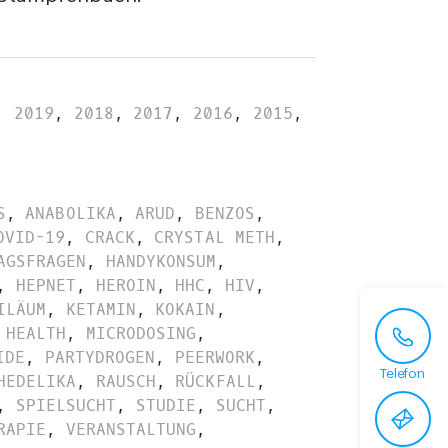
,
2019
,
2018
,
2017
,
2016
,
2015
,
S
,
ANABOLIKA
,
ARUD
,
BENZOS
,
OVID-19
,
CRACK
,
CRYSTAL METH
,
AGSFRAGEN
,
HANDYKONSUM
,
,
HEPNET
,
HEROIN
,
HHC
,
HIV
,
ILÄUM
,
KETAMIN
,
KOKAIN
,
 HEALTH
,
MICRODOSING
,
IDE
,
PARTYDROGEN
,
PEERWORK
,
Telefon
HEDELIKA
,
RAUSCH
,
RÜCKFALL
,
,
SPIELSUCHT
,
STUDIE
,
SUCHT
,
RAPIE
,
VERANSTALTUNG
,