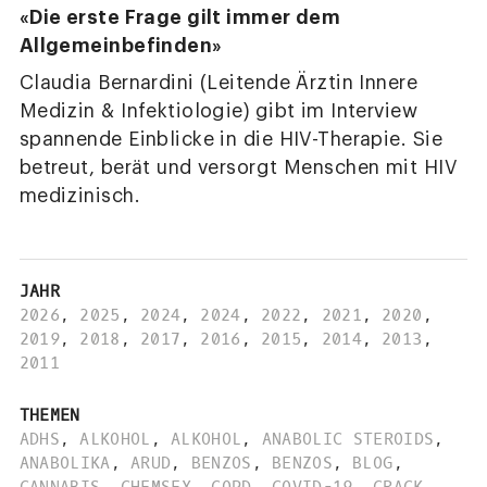
«Die erste Frage gilt immer dem
Allgemeinbefinden»
Claudia Bernardini (Leitende Ärztin Innere
Medizin & Infektiologie) gibt im Interview
spannende Einblicke in die HIV-Therapie. Sie
betreut, berät und versorgt Menschen mit HIV
medizinisch.
JAHR
2026
,
2025
,
2024
,
2024
,
2022
,
2021
,
2020
,
2019
,
2018
,
2017
,
2016
,
2015
,
2014
,
2013
,
2011
THEMEN
ADHS
,
ALKOHOL
,
ALKOHOL
,
ANABOLIC STEROIDS
,
ANABOLIKA
,
ARUD
,
BENZOS
,
BENZOS
,
BLOG
,