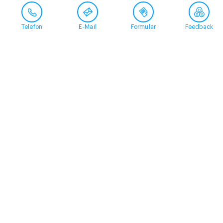
Telefon
E-Mail
Formular
Feedback
Kontakt
058 360 50 00
arud@arud.ch
Online-Anmeldung
Standort
Zürich
Schützengasse 31