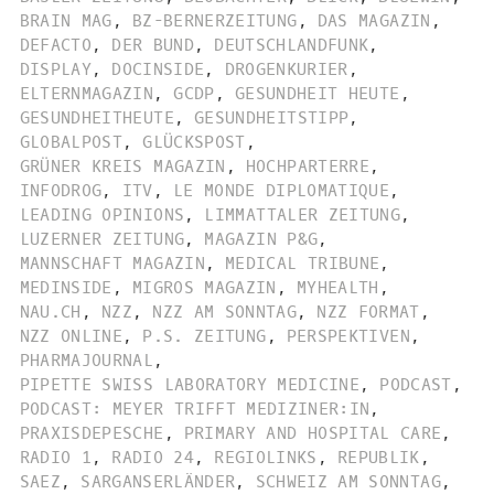
BRAIN MAG
,
BZ-BERNERZEITUNG
,
DAS MAGAZIN
,
DEFACTO
,
DER BUND
,
DEUTSCHLANDFUNK
,
DISPLAY
,
DOCINSIDE
,
DROGENKURIER
,
ELTERNMAGAZIN
,
GCDP
,
GESUNDHEIT HEUTE
,
GESUNDHEITHEUTE
,
GESUNDHEITSTIPP
,
GLOBALPOST
,
GLÜCKSPOST
,
GRÜNER KREIS MAGAZIN
,
HOCHPARTERRE
,
INFODROG
,
ITV
,
LE MONDE DIPLOMATIQUE
,
LEADING OPINIONS
,
LIMMATTALER ZEITUNG
,
LUZERNER ZEITUNG
,
MAGAZIN P&G
,
MANNSCHAFT MAGAZIN
,
MEDICAL TRIBUNE
,
MEDINSIDE
,
MIGROS MAGAZIN
,
MYHEALTH
,
NAU.CH
,
NZZ
,
NZZ AM SONNTAG
,
NZZ FORMAT
,
NZZ ONLINE
,
P.S. ZEITUNG
,
PERSPEKTIVEN
,
PHARMAJOURNAL
,
PIPETTE SWISS LABORATORY MEDICINE
,
PODCAST
,
PODCAST: MEYER TRIFFT MEDIZINER:IN
,
PRAXISDEPESCHE
,
PRIMARY AND HOSPITAL CARE
,
RADIO 1
,
RADIO 24
,
REGIOLINKS
,
REPUBLIK
,
SAEZ
,
SARGANSERLÄNDER
,
SCHWEIZ AM SONNTAG
,