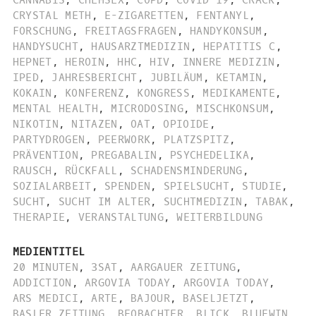
CANNABIS
,
CHEMSEX
,
COPD
,
COVID-19
,
CRACK
,
CRYSTAL METH
,
E-ZIGARETTEN
,
FENTANYL
,
FORSCHUNG
,
FREITAGSFRAGEN
,
HANDYKONSUM
,
HANDYSUCHT
,
HAUSARZTMEDIZIN
,
HEPATITIS C
,
HEPNET
,
HEROIN
,
HHC
,
HIV
,
INNERE MEDIZIN
,
IPED
,
JAHRESBERICHT
,
JUBILÄUM
,
KETAMIN
,
KOKAIN
,
KONFERENZ
,
KONGRESS
,
MEDIKAMENTE
,
MENTAL HEALTH
,
MICRODOSING
,
MISCHKONSUM
,
NIKOTIN
,
NITAZEN
,
OAT
,
OPIOIDE
,
PARTYDROGEN
,
PEERWORK
,
PLATZSPITZ
,
PRÄVENTION
,
PREGABALIN
,
PSYCHEDELIKA
,
RAUSCH
,
RÜCKFALL
,
SCHADENSMINDERUNG
,
SOZIALARBEIT
,
SPENDEN
,
SPIELSUCHT
,
STUDIE
,
SUCHT
,
SUCHT IM ALTER
,
SUCHTMEDIZIN
,
TABAK
,
THERAPIE
,
VERANSTALTUNG
,
WEITERBILDUNG
MEDIENTITEL
20 MINUTEN
,
3SAT
,
AARGAUER ZEITUNG
,
ADDICTION
,
ARGOVIA TODAY
,
ARGOVIA TODAY
,
ARS MEDICI
,
ARTE
,
BAJOUR
,
BASELJETZT
,
BASLER ZEITUNG
,
BEOBACHTER
,
BLICK
,
BLUEWIN
,