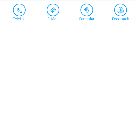
Telefon
E-Mail
Formular
Feedback
Kontakt
058 360 50 00
arud@arud.ch
Online-Anmeldung
Standort
Zürich
Schützengasse 31