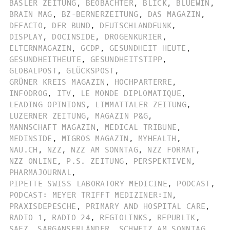
BASLER ZEITUNG
,
BEOBACHTER
,
BLICK
,
BLUEWIN
,
BRAIN MAG
,
BZ-BERNERZEITUNG
,
DAS MAGAZIN
,
DEFACTO
,
DER BUND
,
DEUTSCHLANDFUNK
,
DISPLAY
,
DOCINSIDE
,
DROGENKURIER
,
ELTERNMAGAZIN
,
GCDP
,
GESUNDHEIT HEUTE
,
GESUNDHEITHEUTE
,
GESUNDHEITSTIPP
,
GLOBALPOST
,
GLÜCKSPOST
,
GRÜNER KREIS MAGAZIN
,
HOCHPARTERRE
,
INFODROG
,
ITV
,
LE MONDE DIPLOMATIQUE
,
LEADING OPINIONS
,
LIMMATTALER ZEITUNG
,
LUZERNER ZEITUNG
,
MAGAZIN P&G
,
MANNSCHAFT MAGAZIN
,
MEDICAL TRIBUNE
,
MEDINSIDE
,
MIGROS MAGAZIN
,
MYHEALTH
,
NAU.CH
,
NZZ
,
NZZ AM SONNTAG
,
NZZ FORMAT
,
NZZ ONLINE
,
P.S. ZEITUNG
,
PERSPEKTIVEN
,
PHARMAJOURNAL
,
PIPETTE SWISS LABORATORY MEDICINE
,
PODCAST
,
PODCAST: MEYER TRIFFT MEDIZINER:IN
,
PRAXISDEPESCHE
,
PRIMARY AND HOSPITAL CARE
,
RADIO 1
,
RADIO 24
,
REGIOLINKS
,
REPUBLIK
,
SAEZ
,
SARGANSERLÄNDER
,
SCHWEIZ AM SONNTAG
,