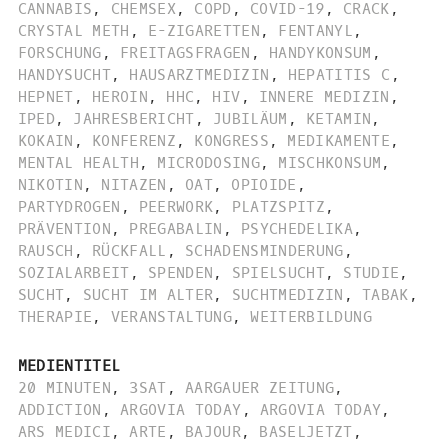
CANNABIS
,
CHEMSEX
,
COPD
,
COVID-19
,
CRACK
,
CRYSTAL METH
,
E-ZIGARETTEN
,
FENTANYL
,
FORSCHUNG
,
FREITAGSFRAGEN
,
HANDYKONSUM
,
HANDYSUCHT
,
HAUSARZTMEDIZIN
,
HEPATITIS C
,
HEPNET
,
HEROIN
,
HHC
,
HIV
,
INNERE MEDIZIN
,
IPED
,
JAHRESBERICHT
,
JUBILÄUM
,
KETAMIN
,
KOKAIN
,
KONFERENZ
,
KONGRESS
,
MEDIKAMENTE
,
MENTAL HEALTH
,
MICRODOSING
,
MISCHKONSUM
,
NIKOTIN
,
NITAZEN
,
OAT
,
OPIOIDE
,
PARTYDROGEN
,
PEERWORK
,
PLATZSPITZ
,
PRÄVENTION
,
PREGABALIN
,
PSYCHEDELIKA
,
RAUSCH
,
RÜCKFALL
,
SCHADENSMINDERUNG
,
SOZIALARBEIT
,
SPENDEN
,
SPIELSUCHT
,
STUDIE
,
SUCHT
,
SUCHT IM ALTER
,
SUCHTMEDIZIN
,
TABAK
,
THERAPIE
,
VERANSTALTUNG
,
WEITERBILDUNG
MEDIENTITEL
20 MINUTEN
,
3SAT
,
AARGAUER ZEITUNG
,
ADDICTION
,
ARGOVIA TODAY
,
ARGOVIA TODAY
,
ARS MEDICI
,
ARTE
,
BAJOUR
,
BASELJETZT
,