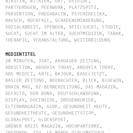
NIKOTIN
,
NITAZEN
,
OAT
,
OPIOIDE
,
PARTYDROGEN
,
PEERWORK
,
PLATZSPITZ
,
PRÄVENTION
,
PREGABALIN
,
PSYCHEDELIKA
,
RAUSCH
,
RÜCKFALL
,
SCHADENSMINDERUNG
,
SOZIALARBEIT
,
SPENDEN
,
SPIELSUCHT
,
STUDIE
,
SUCHT
,
SUCHT IM ALTER
,
SUCHTMEDIZIN
,
TABAK
,
THERAPIE
,
VERANSTALTUNG
,
WEITERBILDUNG
MEDIENTITEL
20 MINUTEN
,
3SAT
,
AARGAUER ZEITUNG
,
ADDICTION
,
ARGOVIA TODAY
,
ARGOVIA TODAY
,
ARS MEDICI
,
ARTE
,
BAJOUR
,
BASELJETZT
,
BASLER ZEITUNG
,
BEOBACHTER
,
BLICK
,
BLUEWIN
,
BRAIN MAG
,
BZ-BERNERZEITUNG
,
DAS MAGAZIN
,
DEFACTO
,
DER BUND
,
DEUTSCHLANDFUNK
,
DISPLAY
,
DOCINSIDE
,
DROGENKURIER
,
ELTERNMAGAZIN
,
GCDP
,
GESUNDHEIT HEUTE
,
GESUNDHEITHEUTE
,
GESUNDHEITSTIPP
,
GLOBALPOST
,
GLÜCKSPOST
,
GRÜNER KREIS MAGAZIN
,
HOCHPARTERRE
,
INFODROG
,
ITV
,
LE MONDE DIPLOMATIQUE
,