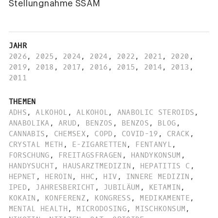
Stellungnahme SSAM
JAHR
2026
,
2025
,
2024
,
2024
,
2022
,
2021
,
2020
,
2019
,
2018
,
2017
,
2016
,
2015
,
2014
,
2013
,
2011
THEMEN
ADHS
,
ALKOHOL
,
ALKOHOL
,
ANABOLIC STEROIDS
,
ANABOLIKA
,
ARUD
,
BENZOS
,
BENZOS
,
BLOG
,
CANNABIS
,
CHEMSEX
,
COPD
,
COVID-19
,
CRACK
,
CRYSTAL METH
,
E-ZIGARETTEN
,
FENTANYL
,
FORSCHUNG
,
FREITAGSFRAGEN
,
HANDYKONSUM
,
HANDYSUCHT
,
HAUSARZTMEDIZIN
,
HEPATITIS C
,
HEPNET
,
HEROIN
,
HHC
,
HIV
,
INNERE MEDIZIN
,
IPED
,
JAHRESBERICHT
,
JUBILÄUM
,
KETAMIN
,
KOKAIN
,
KONFERENZ
,
KONGRESS
,
MEDIKAMENTE
,
MENTAL HEALTH
,
MICRODOSING
,
MISCHKONSUM
,