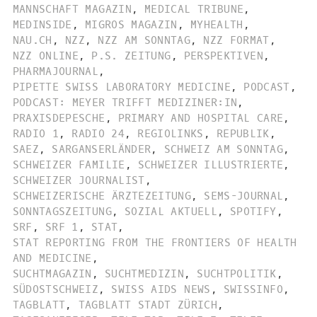
MANNSCHAFT MAGAZIN
,
MEDICAL TRIBUNE
,
MEDINSIDE
,
MIGROS MAGAZIN
,
MYHEALTH
,
NAU.CH
,
NZZ
,
NZZ AM SONNTAG
,
NZZ FORMAT
,
NZZ ONLINE
,
P.S. ZEITUNG
,
PERSPEKTIVEN
,
PHARMAJOURNAL
,
PIPETTE SWISS LABORATORY MEDICINE
,
PODCAST
,
PODCAST: MEYER TRIFFT MEDIZINER:IN
,
PRAXISDEPESCHE
,
PRIMARY AND HOSPITAL CARE
,
RADIO 1
,
RADIO 24
,
REGIOLINKS
,
REPUBLIK
,
SAEZ
,
SARGANSERLÄNDER
,
SCHWEIZ AM SONNTAG
,
SCHWEIZER FAMILIE
,
SCHWEIZER ILLUSTRIERTE
,
SCHWEIZER JOURNALIST
,
SCHWEIZERISCHE ÄRZTEZEITUNG
,
SEMS-JOURNAL
,
SONNTAGSZEITUNG
,
SOZIAL AKTUELL
,
SPOTIFY
,
SRF
,
SRF 1
,
STAT
,
STAT REPORTING FROM THE FRONTIERS OF HEALTH
AND MEDICINE
,
SUCHTMAGAZIN
,
SUCHTMEDIZIN
,
SUCHTPOLITIK
,
SÜDOSTSCHWEIZ
,
SWISS AIDS NEWS
,
SWISSINFO
,
TAGBLATT
,
TAGBLATT STADT ZÜRICH
,