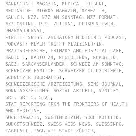
MANNSCHAFT MAGAZIN
,
MEDICAL TRIBUNE
,
MEDINSIDE
,
MIGROS MAGAZIN
,
MYHEALTH
,
NAU.CH
,
NZZ
,
NZZ AM SONNTAG
,
NZZ FORMAT
,
NZZ ONLINE
,
P.S. ZEITUNG
,
PERSPEKTIVEN
,
PHARMAJOURNAL
,
PIPETTE SWISS LABORATORY MEDICINE
,
PODCAST
,
PODCAST: MEYER TRIFFT MEDIZINER:IN
,
PRAXISDEPESCHE
,
PRIMARY AND HOSPITAL CARE
,
RADIO 1
,
RADIO 24
,
REGIOLINKS
,
REPUBLIK
,
SAEZ
,
SARGANSERLÄNDER
,
SCHWEIZ AM SONNTAG
,
SCHWEIZER FAMILIE
,
SCHWEIZER ILLUSTRIERTE
,
SCHWEIZER JOURNALIST
,
SCHWEIZERISCHE ÄRZTEZEITUNG
,
SEMS-JOURNAL
,
SONNTAGSZEITUNG
,
SOZIAL AKTUELL
,
SPOTIFY
,
SRF
,
SRF 1
,
STAT
,
STAT REPORTING FROM THE FRONTIERS OF HEALTH
AND MEDICINE
,
SUCHTMAGAZIN
,
SUCHTMEDIZIN
,
SUCHTPOLITIK
,
SÜDOSTSCHWEIZ
,
SWISS AIDS NEWS
,
SWISSINFO
,
TAGBLATT
,
TAGBLATT STADT ZÜRICH
,