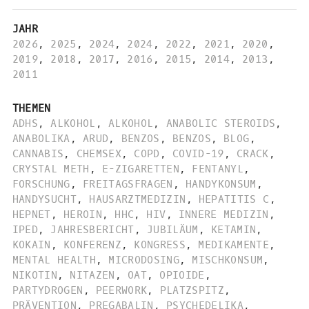
JAHR
2026
,
2025
,
2024
,
2024
,
2022
,
2021
,
2020
,
2019
,
2018
,
2017
,
2016
,
2015
,
2014
,
2013
,
2011
THEMEN
ADHS
,
ALKOHOL
,
ALKOHOL
,
ANABOLIC STEROIDS
,
ANABOLIKA
,
ARUD
,
BENZOS
,
BENZOS
,
BLOG
,
CANNABIS
,
CHEMSEX
,
COPD
,
COVID-19
,
CRACK
,
CRYSTAL METH
,
E-ZIGARETTEN
,
FENTANYL
,
FORSCHUNG
,
FREITAGSFRAGEN
,
HANDYKONSUM
,
HANDYSUCHT
,
HAUSARZTMEDIZIN
,
HEPATITIS C
,
HEPNET
,
HEROIN
,
HHC
,
HIV
,
INNERE MEDIZIN
,
IPED
,
JAHRESBERICHT
,
JUBILÄUM
,
KETAMIN
,
KOKAIN
,
KONFERENZ
,
KONGRESS
,
MEDIKAMENTE
,
MENTAL HEALTH
,
MICRODOSING
,
MISCHKONSUM
,
NIKOTIN
,
NITAZEN
,
OAT
,
OPIOIDE
,
PARTYDROGEN
,
PEERWORK
,
PLATZSPITZ
,
PRÄVENTION
,
PREGABALIN
,
PSYCHEDELIKA
,