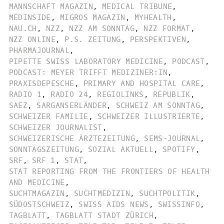
MANNSCHAFT MAGAZIN
,
MEDICAL TRIBUNE
,
MEDINSIDE
,
MIGROS MAGAZIN
,
MYHEALTH
,
NAU.CH
,
NZZ
,
NZZ AM SONNTAG
,
NZZ FORMAT
,
NZZ ONLINE
,
P.S. ZEITUNG
,
PERSPEKTIVEN
,
PHARMAJOURNAL
,
PIPETTE SWISS LABORATORY MEDICINE
,
PODCAST
,
PODCAST: MEYER TRIFFT MEDIZINER:IN
,
PRAXISDEPESCHE
,
PRIMARY AND HOSPITAL CARE
,
RADIO 1
,
RADIO 24
,
REGIOLINKS
,
REPUBLIK
,
SAEZ
,
SARGANSERLÄNDER
,
SCHWEIZ AM SONNTAG
,
SCHWEIZER FAMILIE
,
SCHWEIZER ILLUSTRIERTE
,
SCHWEIZER JOURNALIST
,
SCHWEIZERISCHE ÄRZTEZEITUNG
,
SEMS-JOURNAL
,
SONNTAGSZEITUNG
,
SOZIAL AKTUELL
,
SPOTIFY
,
SRF
,
SRF 1
,
STAT
,
STAT REPORTING FROM THE FRONTIERS OF HEALTH
AND MEDICINE
,
SUCHTMAGAZIN
,
SUCHTMEDIZIN
,
SUCHTPOLITIK
,
SÜDOSTSCHWEIZ
,
SWISS AIDS NEWS
,
SWISSINFO
,
TAGBLATT
,
TAGBLATT STADT ZÜRICH
,