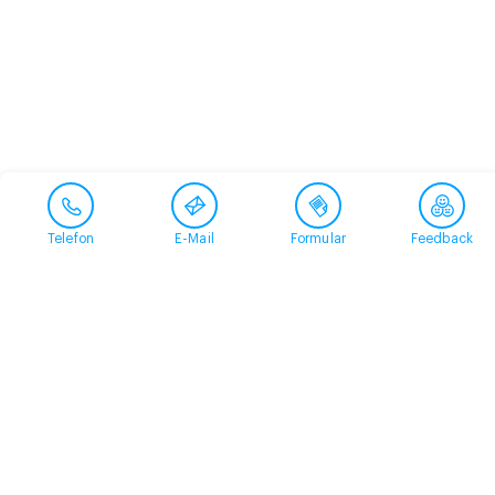
Telefon
E-Mail
Formular
Feedback
Kontakt
058 360 50 00
arud@arud.ch