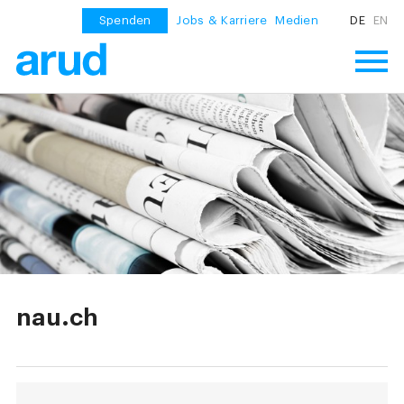
Spenden
Jobs & Karriere
Medien
DE
EN
nau.ch