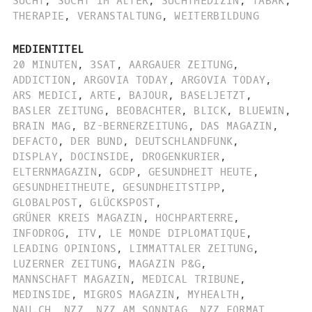
SUCHT
,
SUCHT IM ALTER
,
SUCHTMEDIZIN
,
TABAK
,
THERAPIE
,
VERANSTALTUNG
,
WEITERBILDUNG
MEDIENTITEL
20 MINUTEN
,
3SAT
,
AARGAUER ZEITUNG
,
ADDICTION
,
ARGOVIA TODAY
,
ARGOVIA TODAY
,
ARS MEDICI
,
ARTE
,
BAJOUR
,
BASELJETZT
,
BASLER ZEITUNG
,
BEOBACHTER
,
BLICK
,
BLUEWIN
,
BRAIN MAG
,
BZ-BERNERZEITUNG
,
DAS MAGAZIN
,
DEFACTO
,
DER BUND
,
DEUTSCHLANDFUNK
,
DISPLAY
,
DOCINSIDE
,
DROGENKURIER
,
ELTERNMAGAZIN
,
GCDP
,
GESUNDHEIT HEUTE
,
GESUNDHEITHEUTE
,
GESUNDHEITSTIPP
,
GLOBALPOST
,
GLÜCKSPOST
,
GRÜNER KREIS MAGAZIN
,
HOCHPARTERRE
,
INFODROG
,
ITV
,
LE MONDE DIPLOMATIQUE
,
LEADING OPINIONS
,
LIMMATTALER ZEITUNG
,
LUZERNER ZEITUNG
,
MAGAZIN P&G
,
MANNSCHAFT MAGAZIN
,
MEDICAL TRIBUNE
,
MEDINSIDE
,
MIGROS MAGAZIN
,
MYHEALTH
,
NAU.CH
,
NZZ
,
NZZ AM SONNTAG
,
NZZ FORMAT
,