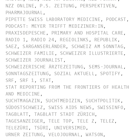
NZZ ONLINE
,
P.S. ZEITUNG
,
PERSPEKTIVEN
,
PHARMAJOURNAL
,
PIPETTE SWISS LABORATORY MEDICINE
,
PODCAST
,
PODCAST: MEYER TRIFFT MEDIZINER:IN
,
PRAXISDEPESCHE
,
PRIMARY AND HOSPITAL CARE
,
RADIO 1
,
RADIO 24
,
REGIOLINKS
,
REPUBLIK
,
SAEZ
,
SARGANSERLÄNDER
,
SCHWEIZ AM SONNTAG
,
SCHWEIZER FAMILIE
,
SCHWEIZER ILLUSTRIERTE
,
SCHWEIZER JOURNALIST
,
SCHWEIZERISCHE ÄRZTEZEITUNG
,
SEMS-JOURNAL
,
SONNTAGSZEITUNG
,
SOZIAL AKTUELL
,
SPOTIFY
,
SRF
,
SRF 1
,
STAT
,
STAT REPORTING FROM THE FRONTIERS OF HEALTH
AND MEDICINE
,
SUCHTMAGAZIN
,
SUCHTMEDIZIN
,
SUCHTPOLITIK
,
SÜDOSTSCHWEIZ
,
SWISS AIDS NEWS
,
SWISSINFO
,
TAGBLATT
,
TAGBLATT STADT ZÜRICH
,
TAGESANZEIGER
,
TELE TOP
,
TELE Z
,
TELEZ
,
TELEZÜRI
,
TSÜRI
,
UNIVERSIMED
,
URNER ZEITUNG
,
VELOJOURNAL
,
WATSON
,