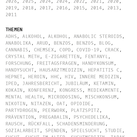
2026
,
2025
,
2024
,
2024
,
2022
,
2021
,
2020
,
2019
,
2018
,
2017
,
2016
,
2015
,
2014
,
2013
,
2011
THEMEN
ADHS
,
ALKOHOL
,
ALKOHOL
,
ANABOLIC STEROIDS
,
ANABOLIKA
,
ARUD
,
BENZOS
,
BENZOS
,
BLOG
,
CANNABIS
,
CHEMSEX
,
COPD
,
COVID-19
,
CRACK
,
CRYSTAL METH
,
E-ZIGARETTEN
,
FENTANYL
,
FORSCHUNG
,
FREITAGSFRAGEN
,
HANDYKONSUM
,
HANDYSUCHT
,
HAUSARZTMEDIZIN
,
HEPATITIS C
,
HEPNET
,
HEROIN
,
HHC
,
HIV
,
INNERE MEDIZIN
,
IPED
,
JAHRESBERICHT
,
JUBILÄUM
,
KETAMIN
,
KOKAIN
,
KONFERENZ
,
KONGRESS
,
MEDIKAMENTE
,
MENTAL HEALTH
,
MICRODOSING
,
MISCHKONSUM
,
NIKOTIN
,
NITAZEN
,
OAT
,
OPIOIDE
,
PARTYDROGEN
,
PEERWORK
,
PLATZSPITZ
,
PRÄVENTION
,
PREGABALIN
,
PSYCHEDELIKA
,
RAUSCH
,
RÜCKFALL
,
SCHADENSMINDERUNG
,
SOZIALARBEIT
,
SPENDEN
,
SPIELSUCHT
,
STUDIE
,