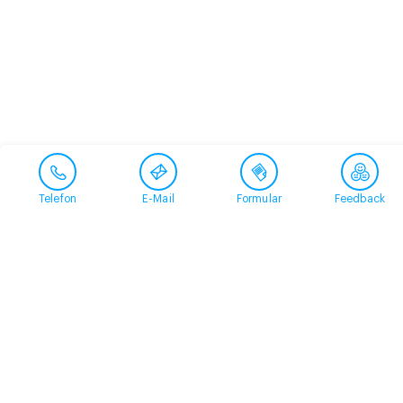
Telefon
E-Mail
Formular
Feedback
Kontakt
058 360 50 00
arud@arud.ch