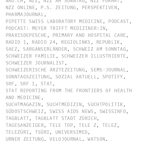
NAU.CH
,
NZZ
,
NZZ AM SONNTAG
,
NZZ FORMAT
,
NZZ ONLINE
,
P.S. ZEITUNG
,
PERSPEKTIVEN
,
PHARMAJOURNAL
,
PIPETTE SWISS LABORATORY MEDICINE
,
PODCAST
,
PODCAST: MEYER TRIFFT MEDIZINER:IN
,
PRAXISDEPESCHE
,
PRIMARY AND HOSPITAL CARE
,
RADIO 1
,
RADIO 24
,
REGIOLINKS
,
REPUBLIK
,
SAEZ
,
SARGANSERLÄNDER
,
SCHWEIZ AM SONNTAG
,
SCHWEIZER FAMILIE
,
SCHWEIZER ILLUSTRIERTE
,
SCHWEIZER JOURNALIST
,
SCHWEIZERISCHE ÄRZTEZEITUNG
,
SEMS-JOURNAL
,
SONNTAGSZEITUNG
,
SOZIAL AKTUELL
,
SPOTIFY
,
SRF
,
SRF 1
,
STAT
,
STAT REPORTING FROM THE FRONTIERS OF HEALTH
AND MEDICINE
,
SUCHTMAGAZIN
,
SUCHTMEDIZIN
,
SUCHTPOLITIK
,
SÜDOSTSCHWEIZ
,
SWISS AIDS NEWS
,
SWISSINFO
,
TAGBLATT
,
TAGBLATT STADT ZÜRICH
,
TAGESANZEIGER
,
TELE TOP
,
TELE Z
,
TELEZ
,
TELEZÜRI
,
TSÜRI
,
UNIVERSIMED
,
URNER ZEITUNG
,
VELOJOURNAL
,
WATSON
,