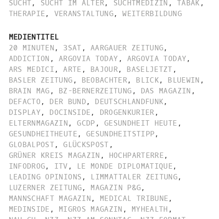
SUCHT
,
SUCHT IM ALTER
,
SUCHTMEDIZIN
,
TABAK
,
THERAPIE
,
VERANSTALTUNG
,
WEITERBILDUNG
MEDIENTITEL
20 MINUTEN
,
3SAT
,
AARGAUER ZEITUNG
,
ADDICTION
,
ARGOVIA TODAY
,
ARGOVIA TODAY
,
ARS MEDICI
,
ARTE
,
BAJOUR
,
BASELJETZT
,
BASLER ZEITUNG
,
BEOBACHTER
,
BLICK
,
BLUEWIN
,
BRAIN MAG
,
BZ-BERNERZEITUNG
,
DAS MAGAZIN
,
DEFACTO
,
DER BUND
,
DEUTSCHLANDFUNK
,
DISPLAY
,
DOCINSIDE
,
DROGENKURIER
,
ELTERNMAGAZIN
,
GCDP
,
GESUNDHEIT HEUTE
,
GESUNDHEITHEUTE
,
GESUNDHEITSTIPP
,
GLOBALPOST
,
GLÜCKSPOST
,
GRÜNER KREIS MAGAZIN
,
HOCHPARTERRE
,
INFODROG
,
ITV
,
LE MONDE DIPLOMATIQUE
,
LEADING OPINIONS
,
LIMMATTALER ZEITUNG
,
LUZERNER ZEITUNG
,
MAGAZIN P&G
,
MANNSCHAFT MAGAZIN
,
MEDICAL TRIBUNE
,
MEDINSIDE
,
MIGROS MAGAZIN
,
MYHEALTH
,