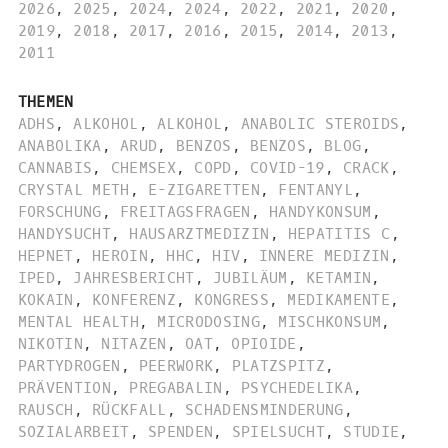
2026
,
2025
,
2024
,
2024
,
2022
,
2021
,
2020
,
2019
,
2018
,
2017
,
2016
,
2015
,
2014
,
2013
,
2011
THEMEN
ADHS
,
ALKOHOL
,
ALKOHOL
,
ANABOLIC STEROIDS
,
ANABOLIKA
,
ARUD
,
BENZOS
,
BENZOS
,
BLOG
,
CANNABIS
,
CHEMSEX
,
COPD
,
COVID-19
,
CRACK
,
CRYSTAL METH
,
E-ZIGARETTEN
,
FENTANYL
,
FORSCHUNG
,
FREITAGSFRAGEN
,
HANDYKONSUM
,
HANDYSUCHT
,
HAUSARZTMEDIZIN
,
HEPATITIS C
,
HEPNET
,
HEROIN
,
HHC
,
HIV
,
INNERE MEDIZIN
,
IPED
,
JAHRESBERICHT
,
JUBILÄUM
,
KETAMIN
,
KOKAIN
,
KONFERENZ
,
KONGRESS
,
MEDIKAMENTE
,
MENTAL HEALTH
,
MICRODOSING
,
MISCHKONSUM
,
NIKOTIN
,
NITAZEN
,
OAT
,
OPIOIDE
,
PARTYDROGEN
,
PEERWORK
,
PLATZSPITZ
,
PRÄVENTION
,
PREGABALIN
,
PSYCHEDELIKA
,
RAUSCH
,
RÜCKFALL
,
SCHADENSMINDERUNG
,
SOZIALARBEIT
,
SPENDEN
,
SPIELSUCHT
,
STUDIE
,