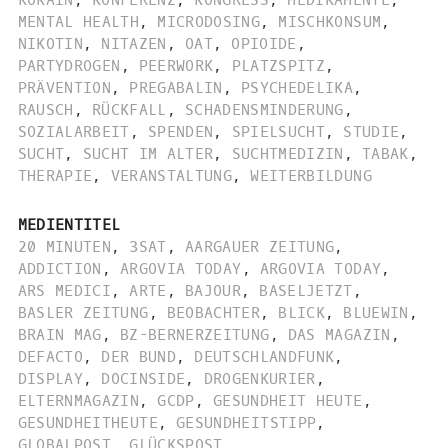
KOKAIN
,
KONFERENZ
,
KONGRESS
,
MEDIKAMENTE
,
MENTAL HEALTH
,
MICRODOSING
,
MISCHKONSUM
,
NIKOTIN
,
NITAZEN
,
OAT
,
OPIOIDE
,
PARTYDROGEN
,
PEERWORK
,
PLATZSPITZ
,
PRÄVENTION
,
PREGABALIN
,
PSYCHEDELIKA
,
RAUSCH
,
RÜCKFALL
,
SCHADENSMINDERUNG
,
SOZIALARBEIT
,
SPENDEN
,
SPIELSUCHT
,
STUDIE
,
SUCHT
,
SUCHT IM ALTER
,
SUCHTMEDIZIN
,
TABAK
,
THERAPIE
,
VERANSTALTUNG
,
WEITERBILDUNG
MEDIENTITEL
20 MINUTEN
,
3SAT
,
AARGAUER ZEITUNG
,
ADDICTION
,
ARGOVIA TODAY
,
ARGOVIA TODAY
,
ARS MEDICI
,
ARTE
,
BAJOUR
,
BASELJETZT
,
BASLER ZEITUNG
,
BEOBACHTER
,
BLICK
,
BLUEWIN
,
BRAIN MAG
,
BZ-BERNERZEITUNG
,
DAS MAGAZIN
,
DEFACTO
,
DER BUND
,
DEUTSCHLANDFUNK
,
DISPLAY
,
DOCINSIDE
,
DROGENKURIER
,
ELTERNMAGAZIN
,
GCDP
,
GESUNDHEIT HEUTE
,
GESUNDHEITHEUTE
,
GESUNDHEITSTIPP
,
GLOBALPOST
,
GLÜCKSPOST
,