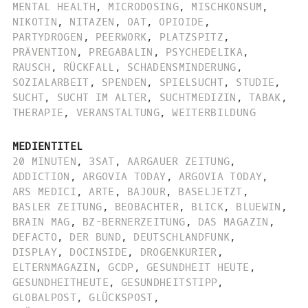
MENTAL HEALTH
,
MICRODOSING
,
MISCHKONSUM
,
NIKOTIN
,
NITAZEN
,
OAT
,
OPIOIDE
,
PARTYDROGEN
,
PEERWORK
,
PLATZSPITZ
,
PRÄVENTION
,
PREGABALIN
,
PSYCHEDELIKA
,
RAUSCH
,
RÜCKFALL
,
SCHADENSMINDERUNG
,
SOZIALARBEIT
,
SPENDEN
,
SPIELSUCHT
,
STUDIE
,
SUCHT
,
SUCHT IM ALTER
,
SUCHTMEDIZIN
,
TABAK
,
THERAPIE
,
VERANSTALTUNG
,
WEITERBILDUNG
MEDIENTITEL
20 MINUTEN
,
3SAT
,
AARGAUER ZEITUNG
,
ADDICTION
,
ARGOVIA TODAY
,
ARGOVIA TODAY
,
ARS MEDICI
,
ARTE
,
BAJOUR
,
BASELJETZT
,
BASLER ZEITUNG
,
BEOBACHTER
,
BLICK
,
BLUEWIN
,
BRAIN MAG
,
BZ-BERNERZEITUNG
,
DAS MAGAZIN
,
DEFACTO
,
DER BUND
,
DEUTSCHLANDFUNK
,
DISPLAY
,
DOCINSIDE
,
DROGENKURIER
,
ELTERNMAGAZIN
,
GCDP
,
GESUNDHEIT HEUTE
,
GESUNDHEITHEUTE
,
GESUNDHEITSTIPP
,
GLOBALPOST
,
GLÜCKSPOST
,