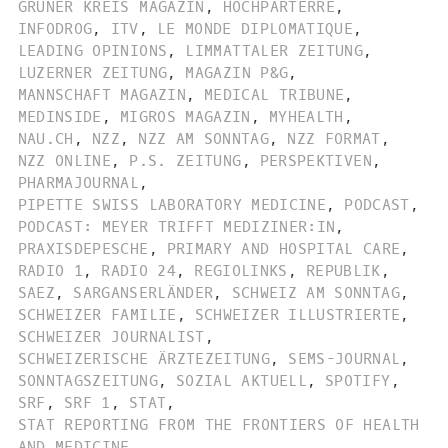
GRÜNER KREIS MAGAZIN
,
HOCHPARTERRE
,
INFODROG
,
ITV
,
LE MONDE DIPLOMATIQUE
,
LEADING OPINIONS
,
LIMMATTALER ZEITUNG
,
LUZERNER ZEITUNG
,
MAGAZIN P&G
,
MANNSCHAFT MAGAZIN
,
MEDICAL TRIBUNE
,
MEDINSIDE
,
MIGROS MAGAZIN
,
MYHEALTH
,
NAU.CH
,
NZZ
,
NZZ AM SONNTAG
,
NZZ FORMAT
,
NZZ ONLINE
,
P.S. ZEITUNG
,
PERSPEKTIVEN
,
PHARMAJOURNAL
,
PIPETTE SWISS LABORATORY MEDICINE
,
PODCAST
,
PODCAST: MEYER TRIFFT MEDIZINER:IN
,
PRAXISDEPESCHE
,
PRIMARY AND HOSPITAL CARE
,
RADIO 1
,
RADIO 24
,
REGIOLINKS
,
REPUBLIK
,
SAEZ
,
SARGANSERLÄNDER
,
SCHWEIZ AM SONNTAG
,
SCHWEIZER FAMILIE
,
SCHWEIZER ILLUSTRIERTE
,
SCHWEIZER JOURNALIST
,
SCHWEIZERISCHE ÄRZTEZEITUNG
,
SEMS-JOURNAL
,
SONNTAGSZEITUNG
,
SOZIAL AKTUELL
,
SPOTIFY
,
SRF
,
SRF 1
,
STAT
,
STAT REPORTING FROM THE FRONTIERS OF HEALTH
AND MEDICINE
,