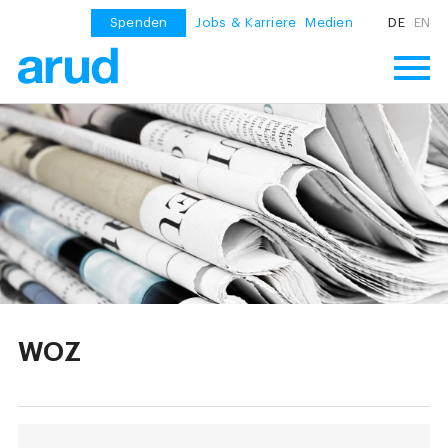
Spenden
Jobs & Karriere
Medien
DE
EN
WOZ