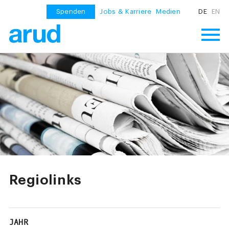
Spenden
Jobs & Karriere
Medien
DE
EN
Regiolinks
JAHR