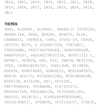
2026
,
2025
,
2024
,
2024
,
2022
,
2021
,
2020
,
2019
,
2018
,
2017
,
2016
,
2015
,
2014
,
2013
,
2011
THEMEN
ADHS
,
ALKOHOL
,
ALKOHOL
,
ANABOLIC STEROIDS
,
ANABOLIKA
,
ARUD
,
BENZOS
,
BENZOS
,
BLOG
,
CANNABIS
,
CHEMSEX
,
COPD
,
COVID-19
,
CRACK
,
CRYSTAL METH
,
E-ZIGARETTEN
,
FENTANYL
,
FORSCHUNG
,
FREITAGSFRAGEN
,
HANDYKONSUM
,
HANDYSUCHT
,
HAUSARZTMEDIZIN
,
HEPATITIS C
,
HEPNET
,
HEROIN
,
HHC
,
HIV
,
INNERE MEDIZIN
,
IPED
,
JAHRESBERICHT
,
JUBILÄUM
,
KETAMIN
,
KOKAIN
,
KONFERENZ
,
KONGRESS
,
MEDIKAMENTE
,
MENTAL HEALTH
,
MICRODOSING
,
MISCHKONSUM
,
NIKOTIN
,
NITAZEN
,
OAT
,
OPIOIDE
,
PARTYDROGEN
,
PEERWORK
,
PLATZSPITZ
,
PRÄVENTION
,
PREGABALIN
,
PSYCHEDELIKA
,
RAUSCH
,
RÜCKFALL
,
SCHADENSMINDERUNG
,
SOZIALARBEIT
,
SPENDEN
,
SPIELSUCHT
,
STUDIE
,