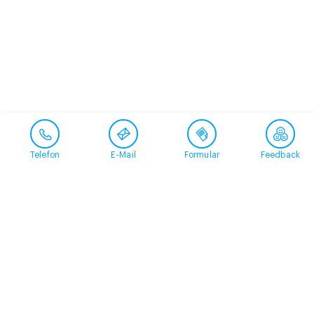
Telefon
E-Mail
Formular
Feedback
Kontakt
058 360 50 00
arud@arud.ch