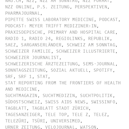
NAU.CH
,
NZZ
,
NZZ AM SONNTAG
,
NZZ FORMAT
,
NZZ ONLINE
,
P.S. ZEITUNG
,
PERSPEKTIVEN
,
PHARMAJOURNAL
,
PIPETTE SWISS LABORATORY MEDICINE
,
PODCAST
,
PODCAST: MEYER TRIFFT MEDIZINER:IN
,
PRAXISDEPESCHE
,
PRIMARY AND HOSPITAL CARE
,
RADIO 1
,
RADIO 24
,
REGIOLINKS
,
REPUBLIK
,
SAEZ
,
SARGANSERLÄNDER
,
SCHWEIZ AM SONNTAG
,
SCHWEIZER FAMILIE
,
SCHWEIZER ILLUSTRIERTE
,
SCHWEIZER JOURNALIST
,
SCHWEIZERISCHE ÄRZTEZEITUNG
,
SEMS-JOURNAL
,
SONNTAGSZEITUNG
,
SOZIAL AKTUELL
,
SPOTIFY
,
SRF
,
SRF 1
,
STAT
,
STAT REPORTING FROM THE FRONTIERS OF HEALTH
AND MEDICINE
,
SUCHTMAGAZIN
,
SUCHTMEDIZIN
,
SUCHTPOLITIK
,
SÜDOSTSCHWEIZ
,
SWISS AIDS NEWS
,
SWISSINFO
,
TAGBLATT
,
TAGBLATT STADT ZÜRICH
,
TAGESANZEIGER
,
TELE TOP
,
TELE Z
,
TELEZ
,
TELEZÜRI
,
TSÜRI
,
UNIVERSIMED
,
URNER ZEITUNG
,
VELOJOURNAL
,
WATSON
,