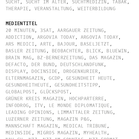
SUCHT
,
SUCHT IM ALTER
,
SUCHTMEDIZIN
,
TABAK
,
THERAPIE
,
VERANSTALTUNG
,
WEITERBILDUNG
MEDIENTITEL
20 MINUTEN
,
3SAT
,
AARGAUER ZEITUNG
,
ADDICTION
,
ARGOVIA TODAY
,
ARGOVIA TODAY
,
ARS MEDICI
,
ARTE
,
BAJOUR
,
BASELJETZT
,
BASLER ZEITUNG
,
BEOBACHTER
,
BLICK
,
BLUEWIN
,
BRAIN MAG
,
BZ-BERNERZEITUNG
,
DAS MAGAZIN
,
DEFACTO
,
DER BUND
,
DEUTSCHLANDFUNK
,
DISPLAY
,
DOCINSIDE
,
DROGENKURIER
,
ELTERNMAGAZIN
,
GCDP
,
GESUNDHEIT HEUTE
,
GESUNDHEITHEUTE
,
GESUNDHEITSTIPP
,
GLOBALPOST
,
GLÜCKSPOST
,
GRÜNER KREIS MAGAZIN
,
HOCHPARTERRE
,
INFODROG
,
ITV
,
LE MONDE DIPLOMATIQUE
,
LEADING OPINIONS
,
LIMMATTALER ZEITUNG
,
LUZERNER ZEITUNG
,
MAGAZIN P&G
,
MANNSCHAFT MAGAZIN
,
MEDICAL TRIBUNE
,
MEDINSIDE
,
MIGROS MAGAZIN
,
MYHEALTH
,