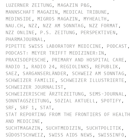
LUZERNER ZEITUNG
,
MAGAZIN P&G
,
MANNSCHAFT MAGAZIN
,
MEDICAL TRIBUNE
,
MEDINSIDE
,
MIGROS MAGAZIN
,
MYHEALTH
,
NAU.CH
,
NZZ
,
NZZ AM SONNTAG
,
NZZ FORMAT
,
NZZ ONLINE
,
P.S. ZEITUNG
,
PERSPEKTIVEN
,
PHARMAJOURNAL
,
PIPETTE SWISS LABORATORY MEDICINE
,
PODCAST
,
PODCAST: MEYER TRIFFT MEDIZINER:IN
,
PRAXISDEPESCHE
,
PRIMARY AND HOSPITAL CARE
,
RADIO 1
,
RADIO 24
,
REGIOLINKS
,
REPUBLIK
,
SAEZ
,
SARGANSERLÄNDER
,
SCHWEIZ AM SONNTAG
,
SCHWEIZER FAMILIE
,
SCHWEIZER ILLUSTRIERTE
,
SCHWEIZER JOURNALIST
,
SCHWEIZERISCHE ÄRZTEZEITUNG
,
SEMS-JOURNAL
,
SONNTAGSZEITUNG
,
SOZIAL AKTUELL
,
SPOTIFY
,
SRF
,
SRF 1
,
STAT
,
STAT REPORTING FROM THE FRONTIERS OF HEALTH
AND MEDICINE
,
SUCHTMAGAZIN
,
SUCHTMEDIZIN
,
SUCHTPOLITIK
,
SÜDOSTSCHWEIZ
,
SWISS AIDS NEWS
,
SWISSINFO
,