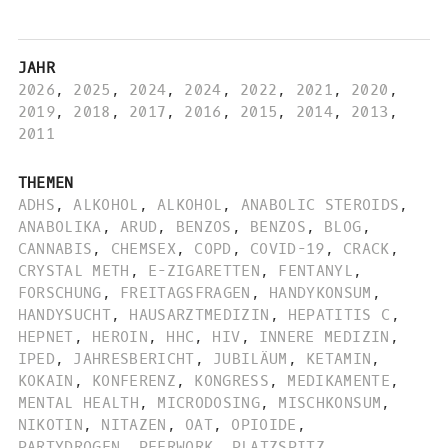
JAHR
2026
,
2025
,
2024
,
2024
,
2022
,
2021
,
2020
,
2019
,
2018
,
2017
,
2016
,
2015
,
2014
,
2013
,
2011
THEMEN
ADHS
,
ALKOHOL
,
ALKOHOL
,
ANABOLIC STEROIDS
,
ANABOLIKA
,
ARUD
,
BENZOS
,
BENZOS
,
BLOG
,
CANNABIS
,
CHEMSEX
,
COPD
,
COVID-19
,
CRACK
,
CRYSTAL METH
,
E-ZIGARETTEN
,
FENTANYL
,
FORSCHUNG
,
FREITAGSFRAGEN
,
HANDYKONSUM
,
HANDYSUCHT
,
HAUSARZTMEDIZIN
,
HEPATITIS C
,
HEPNET
,
HEROIN
,
HHC
,
HIV
,
INNERE MEDIZIN
,
IPED
,
JAHRESBERICHT
,
JUBILÄUM
,
KETAMIN
,
KOKAIN
,
KONFERENZ
,
KONGRESS
,
MEDIKAMENTE
,
MENTAL HEALTH
,
MICRODOSING
,
MISCHKONSUM
,
NIKOTIN
,
NITAZEN
,
OAT
,
OPIOIDE
,
PARTYDROGEN
,
PEERWORK
,
PLATZSPITZ
,