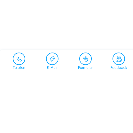
Telefon
E-Mail
Formular
Feedback
Kontakt
058 360 50 00
arud@arud.ch