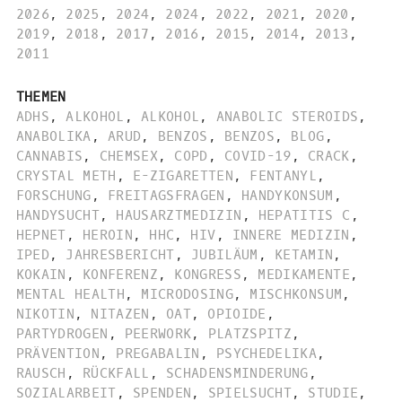
2026
,
2025
,
2024
,
2024
,
2022
,
2021
,
2020
,
2019
,
2018
,
2017
,
2016
,
2015
,
2014
,
2013
,
2011
THEMEN
ADHS
,
ALKOHOL
,
ALKOHOL
,
ANABOLIC STEROIDS
,
ANABOLIKA
,
ARUD
,
BENZOS
,
BENZOS
,
BLOG
,
CANNABIS
,
CHEMSEX
,
COPD
,
COVID-19
,
CRACK
,
CRYSTAL METH
,
E-ZIGARETTEN
,
FENTANYL
,
FORSCHUNG
,
FREITAGSFRAGEN
,
HANDYKONSUM
,
HANDYSUCHT
,
HAUSARZTMEDIZIN
,
HEPATITIS C
,
HEPNET
,
HEROIN
,
HHC
,
HIV
,
INNERE MEDIZIN
,
IPED
,
JAHRESBERICHT
,
JUBILÄUM
,
KETAMIN
,
KOKAIN
,
KONFERENZ
,
KONGRESS
,
MEDIKAMENTE
,
MENTAL HEALTH
,
MICRODOSING
,
MISCHKONSUM
,
NIKOTIN
,
NITAZEN
,
OAT
,
OPIOIDE
,
PARTYDROGEN
,
PEERWORK
,
PLATZSPITZ
,
PRÄVENTION
,
PREGABALIN
,
PSYCHEDELIKA
,
RAUSCH
,
RÜCKFALL
,
SCHADENSMINDERUNG
,
SOZIALARBEIT
,
SPENDEN
,
SPIELSUCHT
,
STUDIE
,