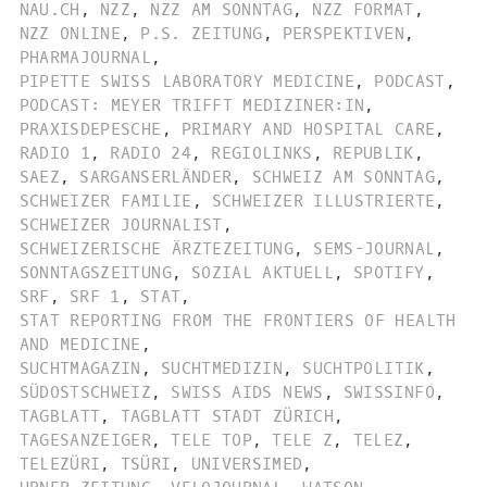
NAU.CH
,
NZZ
,
NZZ AM SONNTAG
,
NZZ FORMAT
,
NZZ ONLINE
,
P.S. ZEITUNG
,
PERSPEKTIVEN
,
PHARMAJOURNAL
,
PIPETTE SWISS LABORATORY MEDICINE
,
PODCAST
,
PODCAST: MEYER TRIFFT MEDIZINER:IN
,
PRAXISDEPESCHE
,
PRIMARY AND HOSPITAL CARE
,
RADIO 1
,
RADIO 24
,
REGIOLINKS
,
REPUBLIK
,
SAEZ
,
SARGANSERLÄNDER
,
SCHWEIZ AM SONNTAG
,
SCHWEIZER FAMILIE
,
SCHWEIZER ILLUSTRIERTE
,
SCHWEIZER JOURNALIST
,
SCHWEIZERISCHE ÄRZTEZEITUNG
,
SEMS-JOURNAL
,
SONNTAGSZEITUNG
,
SOZIAL AKTUELL
,
SPOTIFY
,
SRF
,
SRF 1
,
STAT
,
STAT REPORTING FROM THE FRONTIERS OF HEALTH
AND MEDICINE
,
SUCHTMAGAZIN
,
SUCHTMEDIZIN
,
SUCHTPOLITIK
,
SÜDOSTSCHWEIZ
,
SWISS AIDS NEWS
,
SWISSINFO
,
TAGBLATT
,
TAGBLATT STADT ZÜRICH
,
TAGESANZEIGER
,
TELE TOP
,
TELE Z
,
TELEZ
,
TELEZÜRI
,
TSÜRI
,
UNIVERSIMED
,