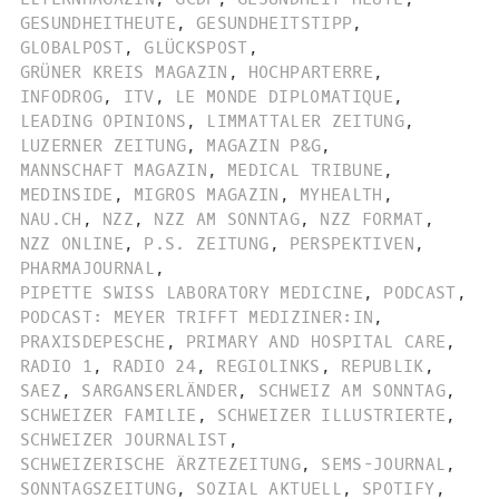
GESUNDHEITHEUTE
,
GESUNDHEITSTIPP
,
GLOBALPOST
,
GLÜCKSPOST
,
GRÜNER KREIS MAGAZIN
,
HOCHPARTERRE
,
INFODROG
,
ITV
,
LE MONDE DIPLOMATIQUE
,
LEADING OPINIONS
,
LIMMATTALER ZEITUNG
,
LUZERNER ZEITUNG
,
MAGAZIN P&G
,
MANNSCHAFT MAGAZIN
,
MEDICAL TRIBUNE
,
MEDINSIDE
,
MIGROS MAGAZIN
,
MYHEALTH
,
NAU.CH
,
NZZ
,
NZZ AM SONNTAG
,
NZZ FORMAT
,
NZZ ONLINE
,
P.S. ZEITUNG
,
PERSPEKTIVEN
,
PHARMAJOURNAL
,
PIPETTE SWISS LABORATORY MEDICINE
,
PODCAST
,
PODCAST: MEYER TRIFFT MEDIZINER:IN
,
PRAXISDEPESCHE
,
PRIMARY AND HOSPITAL CARE
,
RADIO 1
,
RADIO 24
,
REGIOLINKS
,
REPUBLIK
,
SAEZ
,
SARGANSERLÄNDER
,
SCHWEIZ AM SONNTAG
,
SCHWEIZER FAMILIE
,
SCHWEIZER ILLUSTRIERTE
,
SCHWEIZER JOURNALIST
,
SCHWEIZERISCHE ÄRZTEZEITUNG
,
SEMS-JOURNAL
,
SONNTAGSZEITUNG
,
SOZIAL AKTUELL
,
SPOTIFY
,