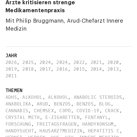
Ärzte kritisieren strenge
Medikamentenpraxis
Mit Philip Bruggmann, Arud-Chefarzt Innere
Medizin
JAHR
2026
,
2025
,
2024
,
2024
,
2022
,
2021
,
2020
,
2019
,
2018
,
2017
,
2016
,
2015
,
2014
,
2013
,
2011
THEMEN
ADHS
,
ALKOHOL
,
ALKOHOL
,
ANABOLIC STEROIDS
,
ANABOLIKA
,
ARUD
,
BENZOS
,
BENZOS
,
BLOG
,
CANNABIS
,
CHEMSEX
,
COPD
,
COVID-19
,
CRACK
,
CRYSTAL METH
,
E-ZIGARETTEN
,
FENTANYL
,
FORSCHUNG
,
FREITAGSFRAGEN
,
HANDYKONSUM
,
HANDYSUCHT
,
HAUSARZTMEDIZIN
,
HEPATITIS C
,