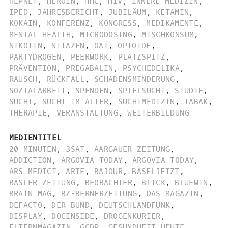
HEPNET
,
HEROIN
,
HHC
,
HIV
,
INNERE MEDIZIN
,
IPED
,
JAHRESBERICHT
,
JUBILÄUM
,
KETAMIN
,
KOKAIN
,
KONFERENZ
,
KONGRESS
,
MEDIKAMENTE
,
MENTAL HEALTH
,
MICRODOSING
,
MISCHKONSUM
,
NIKOTIN
,
NITAZEN
,
OAT
,
OPIOIDE
,
PARTYDROGEN
,
PEERWORK
,
PLATZSPITZ
,
PRÄVENTION
,
PREGABALIN
,
PSYCHEDELIKA
,
RAUSCH
,
RÜCKFALL
,
SCHADENSMINDERUNG
,
SOZIALARBEIT
,
SPENDEN
,
SPIELSUCHT
,
STUDIE
,
SUCHT
,
SUCHT IM ALTER
,
SUCHTMEDIZIN
,
TABAK
,
THERAPIE
,
VERANSTALTUNG
,
WEITERBILDUNG
MEDIENTITEL
20 MINUTEN
,
3SAT
,
AARGAUER ZEITUNG
,
ADDICTION
,
ARGOVIA TODAY
,
ARGOVIA TODAY
,
ARS MEDICI
,
ARTE
,
BAJOUR
,
BASELJETZT
,
BASLER ZEITUNG
,
BEOBACHTER
,
BLICK
,
BLUEWIN
,
BRAIN MAG
,
BZ-BERNERZEITUNG
,
DAS MAGAZIN
,
DEFACTO
,
DER BUND
,
DEUTSCHLANDFUNK
,
DISPLAY
,
DOCINSIDE
,
DROGENKURIER
,
ELTERNMAGAZIN
,
GCDP
,
GESUNDHEIT HEUTE
,