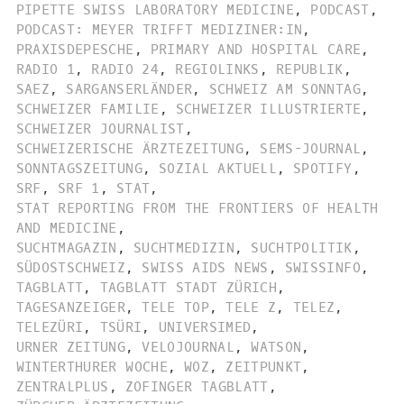
PIPETTE SWISS LABORATORY MEDICINE
,
PODCAST
,
PODCAST: MEYER TRIFFT MEDIZINER:IN
,
PRAXISDEPESCHE
,
PRIMARY AND HOSPITAL CARE
,
RADIO 1
,
RADIO 24
,
REGIOLINKS
,
REPUBLIK
,
SAEZ
,
SARGANSERLÄNDER
,
SCHWEIZ AM SONNTAG
,
SCHWEIZER FAMILIE
,
SCHWEIZER ILLUSTRIERTE
,
SCHWEIZER JOURNALIST
,
SCHWEIZERISCHE ÄRZTEZEITUNG
,
SEMS-JOURNAL
,
SONNTAGSZEITUNG
,
SOZIAL AKTUELL
,
SPOTIFY
,
SRF
,
SRF 1
,
STAT
,
STAT REPORTING FROM THE FRONTIERS OF HEALTH
AND MEDICINE
,
SUCHTMAGAZIN
,
SUCHTMEDIZIN
,
SUCHTPOLITIK
,
SÜDOSTSCHWEIZ
,
SWISS AIDS NEWS
,
SWISSINFO
,
TAGBLATT
,
TAGBLATT STADT ZÜRICH
,
TAGESANZEIGER
,
TELE TOP
,
TELE Z
,
TELEZ
,
TELEZÜRI
,
TSÜRI
,
UNIVERSIMED
,
URNER ZEITUNG
,
VELOJOURNAL
,
WATSON
,
WINTERTHURER WOCHE
,
WOZ
,
ZEITPUNKT
,
ZENTRALPLUS
,
ZOFINGER TAGBLATT
,