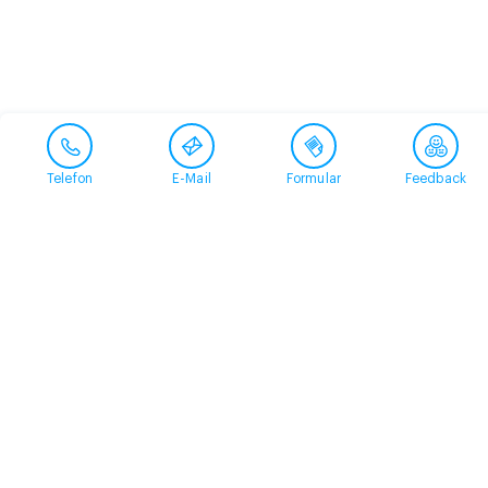
Telefon
E-Mail
Formular
Feedback
Kontakt
058 360 50 00
arud@arud.ch
Online-Anmeldung