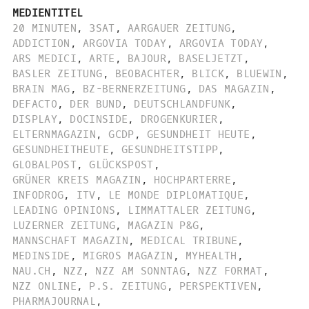
MEDIENTITEL
20 MINUTEN
,
3SAT
,
AARGAUER ZEITUNG
,
ADDICTION
,
ARGOVIA TODAY
,
ARGOVIA TODAY
,
ARS MEDICI
,
ARTE
,
BAJOUR
,
BASELJETZT
,
BASLER ZEITUNG
,
BEOBACHTER
,
BLICK
,
BLUEWIN
,
BRAIN MAG
,
BZ-BERNERZEITUNG
,
DAS MAGAZIN
,
DEFACTO
,
DER BUND
,
DEUTSCHLANDFUNK
,
DISPLAY
,
DOCINSIDE
,
DROGENKURIER
,
ELTERNMAGAZIN
,
GCDP
,
GESUNDHEIT HEUTE
,
GESUNDHEITHEUTE
,
GESUNDHEITSTIPP
,
GLOBALPOST
,
GLÜCKSPOST
,
GRÜNER KREIS MAGAZIN
,
HOCHPARTERRE
,
INFODROG
,
ITV
,
LE MONDE DIPLOMATIQUE
,
LEADING OPINIONS
,
LIMMATTALER ZEITUNG
,
LUZERNER ZEITUNG
,
MAGAZIN P&G
,
MANNSCHAFT MAGAZIN
,
MEDICAL TRIBUNE
,
MEDINSIDE
,
MIGROS MAGAZIN
,
MYHEALTH
,
NAU.CH
,
NZZ
,
NZZ AM SONNTAG
,
NZZ FORMAT
,
NZZ ONLINE
,
P.S. ZEITUNG
,
PERSPEKTIVEN
,
PHARMAJOURNAL
,