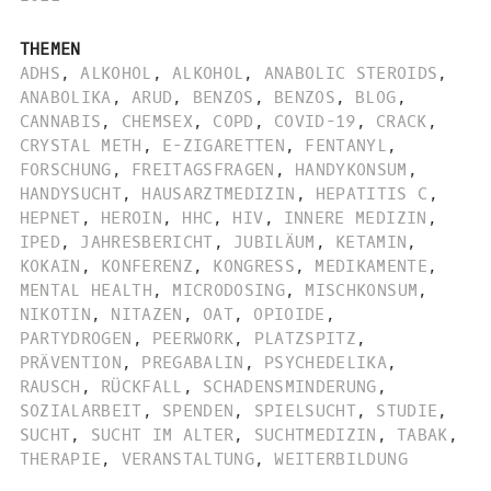
THEMEN
ADHS
,
ALKOHOL
,
ALKOHOL
,
ANABOLIC STEROIDS
,
ANABOLIKA
,
ARUD
,
BENZOS
,
BENZOS
,
BLOG
,
CANNABIS
,
CHEMSEX
,
COPD
,
COVID-19
,
CRACK
,
CRYSTAL METH
,
E-ZIGARETTEN
,
FENTANYL
,
FORSCHUNG
,
FREITAGSFRAGEN
,
HANDYKONSUM
,
HANDYSUCHT
,
HAUSARZTMEDIZIN
,
HEPATITIS C
,
HEPNET
,
HEROIN
,
HHC
,
HIV
,
INNERE MEDIZIN
,
IPED
,
JAHRESBERICHT
,
JUBILÄUM
,
KETAMIN
,
KOKAIN
,
KONFERENZ
,
KONGRESS
,
MEDIKAMENTE
,
MENTAL HEALTH
,
MICRODOSING
,
MISCHKONSUM
,
NIKOTIN
,
NITAZEN
,
OAT
,
OPIOIDE
,
PARTYDROGEN
,
PEERWORK
,
PLATZSPITZ
,
PRÄVENTION
,
PREGABALIN
,
PSYCHEDELIKA
,
RAUSCH
,
RÜCKFALL
,
SCHADENSMINDERUNG
,
SOZIALARBEIT
,
SPENDEN
,
SPIELSUCHT
,
STUDIE
,
SUCHT
,
SUCHT IM ALTER
,
SUCHTMEDIZIN
,
TABAK
,
THERAPIE
,
VERANSTALTUNG
,
WEITERBILDUNG