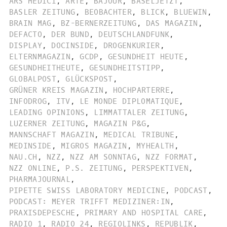
ARS MEDICI
,
ARTE
,
BAJOUR
,
BASELJETZT
,
BASLER ZEITUNG
,
BEOBACHTER
,
BLICK
,
BLUEWIN
,
BRAIN MAG
,
BZ-BERNERZEITUNG
,
DAS MAGAZIN
,
DEFACTO
,
DER BUND
,
DEUTSCHLANDFUNK
,
DISPLAY
,
DOCINSIDE
,
DROGENKURIER
,
ELTERNMAGAZIN
,
GCDP
,
GESUNDHEIT HEUTE
,
GESUNDHEITHEUTE
,
GESUNDHEITSTIPP
,
GLOBALPOST
,
GLÜCKSPOST
,
GRÜNER KREIS MAGAZIN
,
HOCHPARTERRE
,
INFODROG
,
ITV
,
LE MONDE DIPLOMATIQUE
,
LEADING OPINIONS
,
LIMMATTALER ZEITUNG
,
LUZERNER ZEITUNG
,
MAGAZIN P&G
,
MANNSCHAFT MAGAZIN
,
MEDICAL TRIBUNE
,
MEDINSIDE
,
MIGROS MAGAZIN
,
MYHEALTH
,
NAU.CH
,
NZZ
,
NZZ AM SONNTAG
,
NZZ FORMAT
,
NZZ ONLINE
,
P.S. ZEITUNG
,
PERSPEKTIVEN
,
PHARMAJOURNAL
,
PIPETTE SWISS LABORATORY MEDICINE
,
PODCAST
,
PODCAST: MEYER TRIFFT MEDIZINER:IN
,
PRAXISDEPESCHE
,
PRIMARY AND HOSPITAL CARE
,
RADIO 1
,
RADIO 24
,
REGIOLINKS
,
REPUBLIK
,