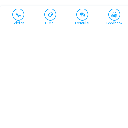
Telefon
E-Mail
Formular
Feedback
Kontakt
058 360 50 00
arud@arud.ch
Online-Anmeldung
Standort
Zürich