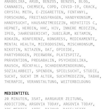
ANABOLIKA
,
ARUD
,
BENZOS
,
BENZOS
,
BLOG
,
CANNABIS
,
CHEMSEX
,
COPD
,
COVID-19
,
CRACK
,
CRYSTAL METH
,
E-ZIGARETTEN
,
FENTANYL
,
FORSCHUNG
,
FREITAGSFRAGEN
,
HANDYKONSUM
,
HANDYSUCHT
,
HAUSARZTMEDIZIN
,
HEPATITIS C
,
HEPNET
,
HEROIN
,
HHC
,
HIV
,
INNERE MEDIZIN
,
IPED
,
JAHRESBERICHT
,
JUBILÄUM
,
KETAMIN
,
KOKAIN
,
KONFERENZ
,
KONGRESS
,
MEDIKAMENTE
,
MENTAL HEALTH
,
MICRODOSING
,
MISCHKONSUM
,
NIKOTIN
,
NITAZEN
,
OAT
,
OPIOIDE
,
PARTYDROGEN
,
PEERWORK
,
PLATZSPITZ
,
PRÄVENTION
,
PREGABALIN
,
PSYCHEDELIKA
,
RAUSCH
,
RÜCKFALL
,
SCHADENSMINDERUNG
,
SOZIALARBEIT
,
SPENDEN
,
SPIELSUCHT
,
STUDIE
,
SUCHT
,
SUCHT IM ALTER
,
SUCHTMEDIZIN
,
TABAK
,
THERAPIE
,
VERANSTALTUNG
,
WEITERBILDUNG
MEDIENTITEL
20 MINUTEN
,
3SAT
,
AARGAUER ZEITUNG
,
ADDICTION
,
ARGOVIA TODAY
,
ARGOVIA TODAY
,