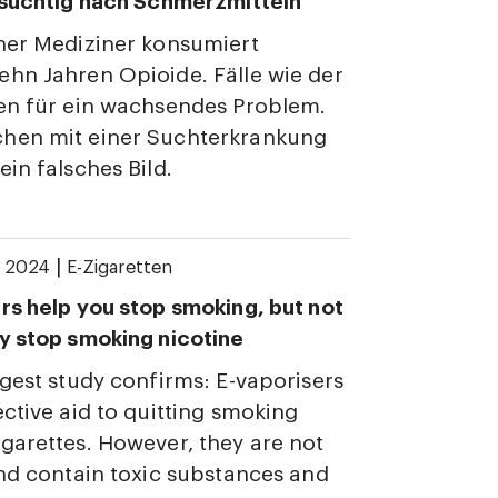
 süchtig nach Schmerzmitteln
her Mediziner konsumiert
hn Jahren Opioide. Fälle wie der
en für ein wachsendes Problem.
hen mit einer Suchterkrankung
ein falsches Bild.
|
y 2024
E-Zigaretten
rs help you stop smoking, but not
y stop smoking nicotine
rgest study confirms: E-vaporisers
ective aid to quitting smoking
garettes. However, they are not
and contain toxic substances and