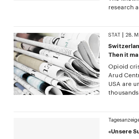
research 
|
STAT
28. M
Switzerlan
Then it m
Opioid cri
Arud Centr
USA are u
thousands 
Tagesanzeig
«Unsere Su