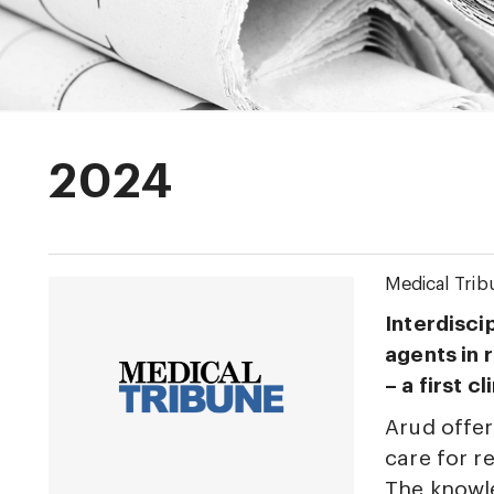
2024
Medical Trib
Interdisci
agents in 
– a first c
Arud offer
care for r
The knowle