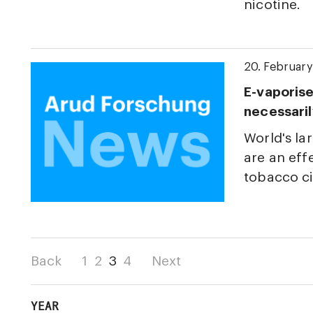
nicotine.
20. Februar
E-vaporise
necessaril
World's la
are an eff
tobacco ci
Back
1
2
3
4
Next
YEAR