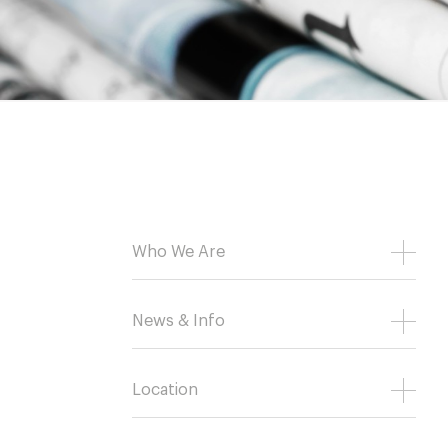
Who We Are
News & Info
Location