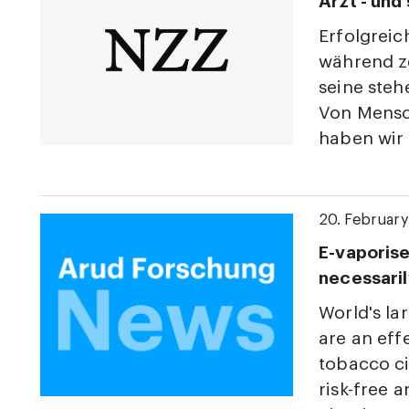
Arzt - und
Erfolgreic
während ze
seine steh
Von Mensc
haben wir 
20. Februar
E-vaporise
necessaril
World's la
are an eff
tobacco ci
risk-free 