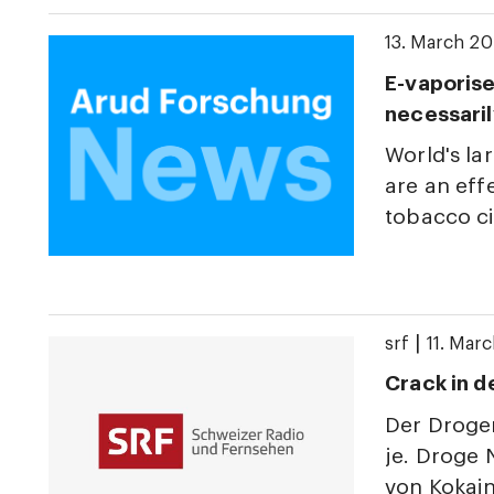
13. March 2
E-vaporise
necessaril
World's la
are an eff
tobacco ci
|
srf
11. Mar
Crack in d
Der Drogen
je. Droge 
von Kokain