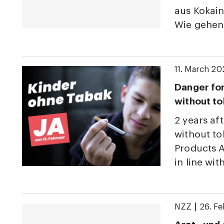
aus Kokai
Wie gehen
11. March 20
Danger for
without t
2 years aft
without t
Products 
in line wit
|
NZZ
26. F