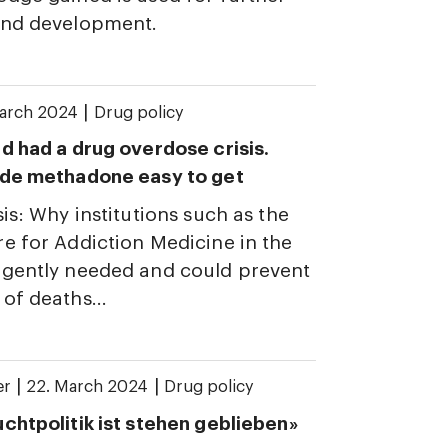
and development.
|
arch 2024
Drug policy
d had a drug overdose crisis.
ade methadone easy to get
sis: Why institutions such as the
e for Addiction Medicine in the
rgently needed and could prevent
of deaths...
|
|
er
22. March 2024
Drug policy
chtpolitik ist stehen geblieben»