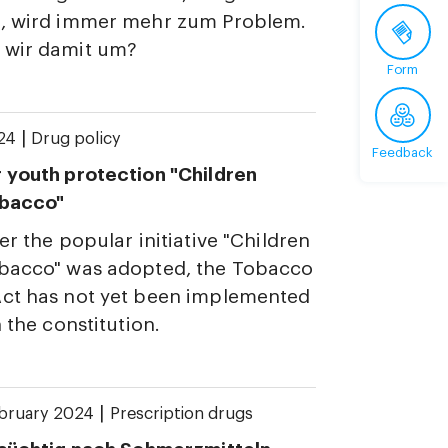
n, wird immer mehr zum Problem.
 wir damit um?
Form
|
24
Drug policy
Feedback
 youth protection "Children
obacco"
er the popular initiative "Children
obacco" was adopted, the Tobacco
Act has not yet been implemented
h the constitution.
|
ebruary 2024
Prescription drugs