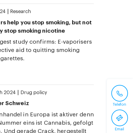
|
024
Research
rs help you stop smoking, but not
y stop smoking nicotine
rgest study confirms: E-vaporisers
ective aid to quitting smoking
garettes.
|
ch 2024
Drug policy
er Schweiz
Telefon
handel in Europa ist aktiver denn
Nummer eins ist Cannabis, gefolgt
Email
. Und gerade Crack, hergestellt