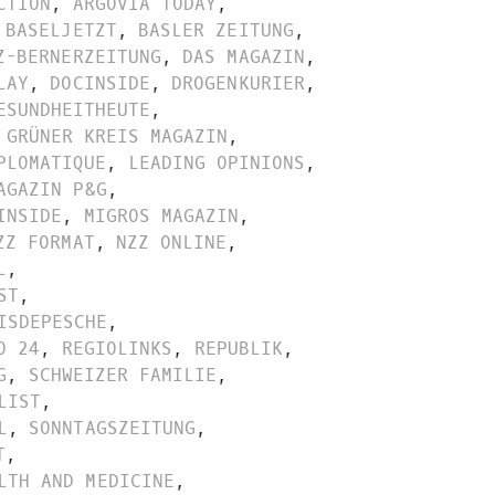
CTION
,
ARGOVIA TODAY
,
BASELJETZT
,
BASLER ZEITUNG
,
Z-BERNERZEITUNG
,
DAS MAGAZIN
,
LAY
,
DOCINSIDE
,
DROGENKURIER
,
ESUNDHEITHEUTE
,
GRÜNER KREIS MAGAZIN
,
PLOMATIQUE
,
LEADING OPINIONS
,
AGAZIN P&G
,
INSIDE
,
MIGROS MAGAZIN
,
ZZ FORMAT
,
NZZ ONLINE
,
L
,
ST
,
ISDEPESCHE
,
O 24
,
REGIOLINKS
,
REPUBLIK
,
G
,
SCHWEIZER FAMILIE
,
LIST
,
L
,
SONNTAGSZEITUNG
,
T
,
LTH AND MEDICINE
,