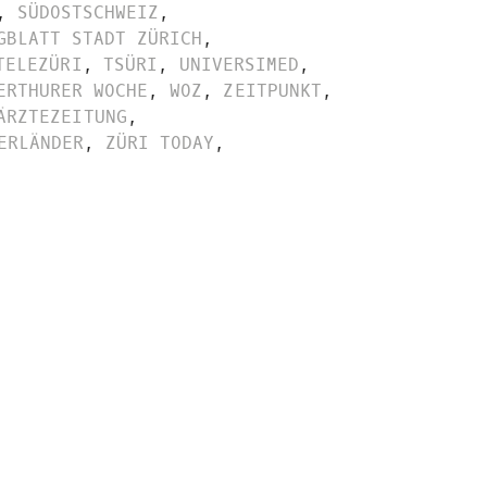
,
SÜDOSTSCHWEIZ
,
GBLATT STADT ZÜRICH
,
TELEZÜRI
,
TSÜRI
,
UNIVERSIMED
,
ERTHURER WOCHE
,
WOZ
,
ZEITPUNKT
,
ÄRZTEZEITUNG
,
ERLÄNDER
,
ZÜRI TODAY
,