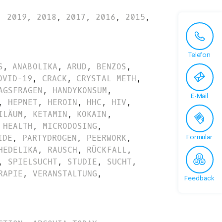
,
2019
,
2018
,
2017
,
2016
,
2015
,
Telefon
S
,
ANABOLIKA
,
ARUD
,
BENZOS
,
OVID-19
,
CRACK
,
CRYSTAL METH
,
AGSFRAGEN
,
HANDYKONSUM
,
E-Mail
,
HEPNET
,
HEROIN
,
HHC
,
HIV
,
ILÄUM
,
KETAMIN
,
KOKAIN
,
 HEALTH
,
MICRODOSING
,
IDE
,
PARTYDROGEN
,
PEERWORK
,
Formular
HEDELIKA
,
RAUSCH
,
RÜCKFALL
,
,
SPIELSUCHT
,
STUDIE
,
SUCHT
,
RAPIE
,
VERANSTALTUNG
,
Feedback