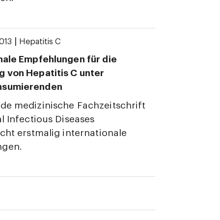
|
013
Hepatitis C
nale Empfehlungen für die
 von Hepatitis C unter
nsumierenden
de medizinische Fachzeitschrift
al Infectious Diseases
icht erstmalig internationale
ngen.