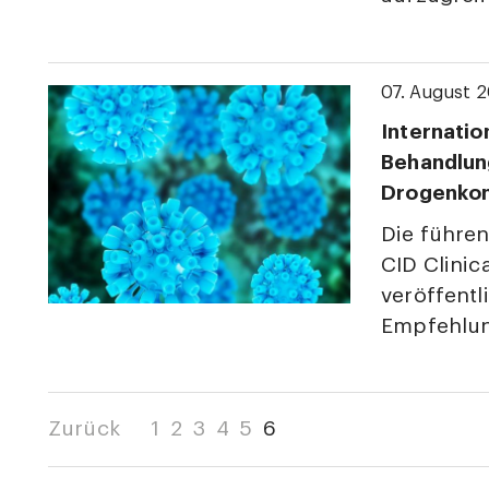
07. August 2
Internatio
Behandlung
Drogenko
Die führen
CID Clinic
veröffentl
Empfehlu
Zurück
1
2
3
4
5
6