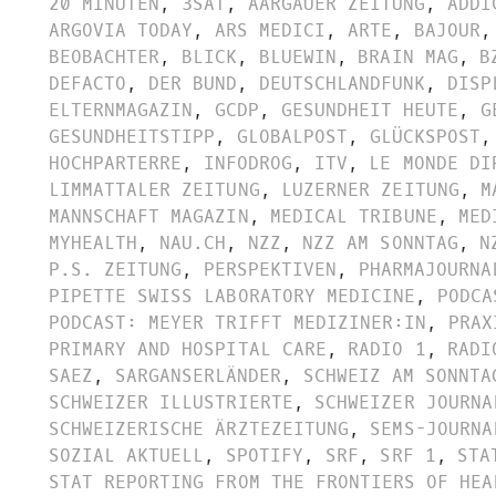
20 MINUTEN
,
3SAT
,
AARGAUER ZEITUNG
,
ADDI
ARGOVIA TODAY
,
ARS MEDICI
,
ARTE
,
BAJOUR
,
BEOBACHTER
,
BLICK
,
BLUEWIN
,
BRAIN MAG
,
B
DEFACTO
,
DER BUND
,
DEUTSCHLANDFUNK
,
DISP
ELTERNMAGAZIN
,
GCDP
,
GESUNDHEIT HEUTE
,
G
GESUNDHEITSTIPP
,
GLOBALPOST
,
GLÜCKSPOST
,
HOCHPARTERRE
,
INFODROG
,
ITV
,
LE MONDE DI
LIMMATTALER ZEITUNG
,
LUZERNER ZEITUNG
,
M
MANNSCHAFT MAGAZIN
,
MEDICAL TRIBUNE
,
MED
MYHEALTH
,
NAU.CH
,
NZZ
,
NZZ AM SONNTAG
,
N
P.S. ZEITUNG
,
PERSPEKTIVEN
,
PHARMAJOURNA
PIPETTE SWISS LABORATORY MEDICINE
,
PODCA
PODCAST: MEYER TRIFFT MEDIZINER:IN
,
PRAX
PRIMARY AND HOSPITAL CARE
,
RADIO 1
,
RADI
SAEZ
,
SARGANSERLÄNDER
,
SCHWEIZ AM SONNTA
SCHWEIZER ILLUSTRIERTE
,
SCHWEIZER JOURNA
SCHWEIZERISCHE ÄRZTEZEITUNG
,
SEMS-JOURNA
SOZIAL AKTUELL
,
SPOTIFY
,
SRF
,
SRF 1
,
STA
STAT REPORTING FROM THE FRONTIERS OF HEA