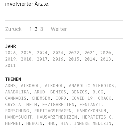
involvierter Ärzte.
Zurück
1
2
3
Weiter
JAHR
2026
,
2025
,
2024
,
2024
,
2022
,
2021
,
2020
,
2019
,
2018
,
2017
,
2016
,
2015
,
2014
,
2013
,
2011
THEMEN
ADHS
,
ALKOHOL
,
ALKOHOL
,
ANABOLIC STEROIDS
,
ANABOLIKA
,
ARUD
,
BENZOS
,
BENZOS
,
BLOG
,
CANNABIS
,
CHEMSEX
,
COPD
,
COVID-19
,
CRACK
,
CRYSTAL METH
,
E-ZIGARETTEN
,
FENTANYL
,
FORSCHUNG
,
FREITAGSFRAGEN
,
HANDYKONSUM
,
HANDYSUCHT
,
HAUSARZTMEDIZIN
,
HEPATITIS C
,
HEPNET
,
HEROIN
,
HHC
,
HIV
,
INNERE MEDIZIN
,