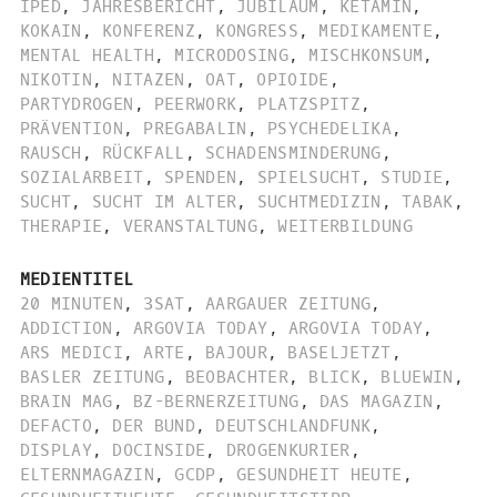
IPED
,
JAHRESBERICHT
,
JUBILÄUM
,
KETAMIN
,
KOKAIN
,
KONFERENZ
,
KONGRESS
,
MEDIKAMENTE
,
MENTAL HEALTH
,
MICRODOSING
,
MISCHKONSUM
,
NIKOTIN
,
NITAZEN
,
OAT
,
OPIOIDE
,
PARTYDROGEN
,
PEERWORK
,
PLATZSPITZ
,
PRÄVENTION
,
PREGABALIN
,
PSYCHEDELIKA
,
RAUSCH
,
RÜCKFALL
,
SCHADENSMINDERUNG
,
SOZIALARBEIT
,
SPENDEN
,
SPIELSUCHT
,
STUDIE
,
SUCHT
,
SUCHT IM ALTER
,
SUCHTMEDIZIN
,
TABAK
,
THERAPIE
,
VERANSTALTUNG
,
WEITERBILDUNG
MEDIENTITEL
20 MINUTEN
,
3SAT
,
AARGAUER ZEITUNG
,
ADDICTION
,
ARGOVIA TODAY
,
ARGOVIA TODAY
,
ARS MEDICI
,
ARTE
,
BAJOUR
,
BASELJETZT
,
BASLER ZEITUNG
,
BEOBACHTER
,
BLICK
,
BLUEWIN
,
BRAIN MAG
,
BZ-BERNERZEITUNG
,
DAS MAGAZIN
,
DEFACTO
,
DER BUND
,
DEUTSCHLANDFUNK
,
DISPLAY
,
DOCINSIDE
,
DROGENKURIER
,
ELTERNMAGAZIN
,
GCDP
,
GESUNDHEIT HEUTE
,