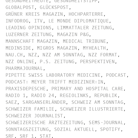
GESUNDHEITHEUTE
,
GESUNDHEITSTIPP
,
GLOBALPOST
,
GLÜCKSPOST
,
GRÜNER KREIS MAGAZIN
,
HOCHPARTERRE
,
INFODROG
,
ITV
,
LE MONDE DIPLOMATIQUE
,
LEADING OPINIONS
,
LIMMATTALER ZEITUNG
,
LUZERNER ZEITUNG
,
MAGAZIN P&G
,
MANNSCHAFT MAGAZIN
,
MEDICAL TRIBUNE
,
MEDINSIDE
,
MIGROS MAGAZIN
,
MYHEALTH
,
NAU.CH
,
NZZ
,
NZZ AM SONNTAG
,
NZZ FORMAT
,
NZZ ONLINE
,
P.S. ZEITUNG
,
PERSPEKTIVEN
,
PHARMAJOURNAL
,
PIPETTE SWISS LABORATORY MEDICINE
,
PODCAST
,
PODCAST: MEYER TRIFFT MEDIZINER:IN
,
PRAXISDEPESCHE
,
PRIMARY AND HOSPITAL CARE
,
RADIO 1
,
RADIO 24
,
REGIOLINKS
,
REPUBLIK
,
SAEZ
,
SARGANSERLÄNDER
,
SCHWEIZ AM SONNTAG
,
SCHWEIZER FAMILIE
,
SCHWEIZER ILLUSTRIERTE
,
SCHWEIZER JOURNALIST
,
SCHWEIZERISCHE ÄRZTEZEITUNG
,
SEMS-JOURNAL
,
SONNTAGSZEITUNG
,
SOZIAL AKTUELL
,
SPOTIFY
,
SRF
,
SRF 1
,
STAT
,