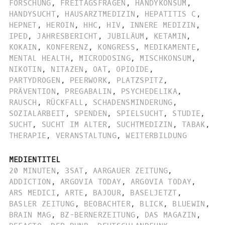
FORSCHUNG
,
FREITAGSFRAGEN
,
HANDYKONSUM
,
HANDYSUCHT
,
HAUSARZTMEDIZIN
,
HEPATITIS C
,
HEPNET
,
HEROIN
,
HHC
,
HIV
,
INNERE MEDIZIN
,
IPED
,
JAHRESBERICHT
,
JUBILÄUM
,
KETAMIN
,
KOKAIN
,
KONFERENZ
,
KONGRESS
,
MEDIKAMENTE
,
MENTAL HEALTH
,
MICRODOSING
,
MISCHKONSUM
,
NIKOTIN
,
NITAZEN
,
OAT
,
OPIOIDE
,
PARTYDROGEN
,
PEERWORK
,
PLATZSPITZ
,
PRÄVENTION
,
PREGABALIN
,
PSYCHEDELIKA
,
RAUSCH
,
RÜCKFALL
,
SCHADENSMINDERUNG
,
SOZIALARBEIT
,
SPENDEN
,
SPIELSUCHT
,
STUDIE
,
SUCHT
,
SUCHT IM ALTER
,
SUCHTMEDIZIN
,
TABAK
,
THERAPIE
,
VERANSTALTUNG
,
WEITERBILDUNG
MEDIENTITEL
20 MINUTEN
,
3SAT
,
AARGAUER ZEITUNG
,
ADDICTION
,
ARGOVIA TODAY
,
ARGOVIA TODAY
,
ARS MEDICI
,
ARTE
,
BAJOUR
,
BASELJETZT
,
BASLER ZEITUNG
,
BEOBACHTER
,
BLICK
,
BLUEWIN
,
BRAIN MAG
,
BZ-BERNERZEITUNG
,
DAS MAGAZIN
,