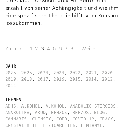
die Anabolika-Sucht ab.» Ein Betroffener
erzählt von seiner Abhängigkeit und wie ihm
eine spezifische Therapie hilft, vom Konsum
loszukommen.
Zurück
1
2
3
4
5
6
7
8
Weiter
JAHR
2026
,
2025
,
2024
,
2024
,
2022
,
2021
,
2020
,
2019
,
2018
,
2017
,
2016
,
2015
,
2014
,
2013
,
2011
THEMEN
ADHS
,
ALKOHOL
,
ALKOHOL
,
ANABOLIC STEROIDS
,
ANABOLIKA
,
ARUD
,
BENZOS
,
BENZOS
,
BLOG
,
CANNABIS
,
CHEMSEX
,
COPD
,
COVID-19
,
CRACK
,
CRYSTAL METH
,
E-ZIGARETTEN
,
FENTANYL
,