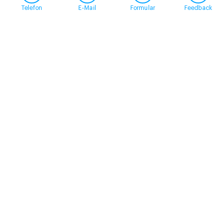
Telefon
E-Mail
Formular
Feedback
Kontakt
058 360 50 00
arud@arud.ch
Online-Anmeldung
Standort
Zürich
Schützengasse 31
8001 Zürich