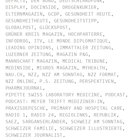
DEFACTO
,
DER BUND
,
DEUTSCHLANDFUNK
,
DISPLAY
,
DOCINSIDE
,
DROGENKURIER
,
ELTERNMAGAZIN
,
GCDP
,
GESUNDHEIT HEUTE
,
GESUNDHEITHEUTE
,
GESUNDHEITSTIPP
,
GLOBALPOST
,
GLÜCKSPOST
,
GRÜNER KREIS MAGAZIN
,
HOCHPARTERRE
,
INFODROG
,
ITV
,
LE MONDE DIPLOMATIQUE
,
LEADING OPINIONS
,
LIMMATTALER ZEITUNG
,
LUZERNER ZEITUNG
,
MAGAZIN P&G
,
MANNSCHAFT MAGAZIN
,
MEDICAL TRIBUNE
,
MEDINSIDE
,
MIGROS MAGAZIN
,
MYHEALTH
,
NAU.CH
,
NZZ
,
NZZ AM SONNTAG
,
NZZ FORMAT
,
NZZ ONLINE
,
P.S. ZEITUNG
,
PERSPEKTIVEN
,
PHARMAJOURNAL
,
PIPETTE SWISS LABORATORY MEDICINE
,
PODCAST
,
PODCAST: MEYER TRIFFT MEDIZINER:IN
,
PRAXISDEPESCHE
,
PRIMARY AND HOSPITAL CARE
,
RADIO 1
,
RADIO 24
,
REGIOLINKS
,
REPUBLIK
,
SAEZ
,
SARGANSERLÄNDER
,
SCHWEIZ AM SONNTAG
,
SCHWEIZER FAMILIE
,
SCHWEIZER ILLUSTRIERTE
,
SCHWEIZER JOURNALIST
,