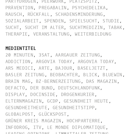
PARTYDROGEN
,
PEERWORK
,
PLATZSPITZ
,
PRÄVENTION
,
PREGABALIN
,
PSYCHEDELIKA
,
RAUSCH
,
RÜCKFALL
,
SCHADENSMINDERUNG
,
SOZIALARBEIT
,
SPENDEN
,
SPIELSUCHT
,
STUDIE
,
SUCHT
,
SUCHT IM ALTER
,
SUCHTMEDIZIN
,
TABAK
,
THERAPIE
,
VERANSTALTUNG
,
WEITERBILDUNG
MEDIENTITEL
20 MINUTEN
,
3SAT
,
AARGAUER ZEITUNG
,
ADDICTION
,
ARGOVIA TODAY
,
ARGOVIA TODAY
,
ARS MEDICI
,
ARTE
,
BAJOUR
,
BASELJETZT
,
BASLER ZEITUNG
,
BEOBACHTER
,
BLICK
,
BLUEWIN
,
BRAIN MAG
,
BZ-BERNERZEITUNG
,
DAS MAGAZIN
,
DEFACTO
,
DER BUND
,
DEUTSCHLANDFUNK
,
DISPLAY
,
DOCINSIDE
,
DROGENKURIER
,
ELTERNMAGAZIN
,
GCDP
,
GESUNDHEIT HEUTE
,
GESUNDHEITHEUTE
,
GESUNDHEITSTIPP
,
GLOBALPOST
,
GLÜCKSPOST
,
GRÜNER KREIS MAGAZIN
,
HOCHPARTERRE
,
INFODROG
,
ITV
,
LE MONDE DIPLOMATIQUE
,