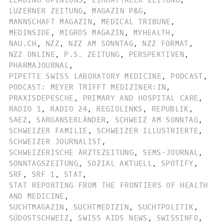
LEADING OPINIONS
,
LIMMATTALER ZEITUNG
,
LUZERNER ZEITUNG
,
MAGAZIN P&G
,
MANNSCHAFT MAGAZIN
,
MEDICAL TRIBUNE
,
MEDINSIDE
,
MIGROS MAGAZIN
,
MYHEALTH
,
NAU.CH
,
NZZ
,
NZZ AM SONNTAG
,
NZZ FORMAT
,
NZZ ONLINE
,
P.S. ZEITUNG
,
PERSPEKTIVEN
,
PHARMAJOURNAL
,
PIPETTE SWISS LABORATORY MEDICINE
,
PODCAST
,
PODCAST: MEYER TRIFFT MEDIZINER:IN
,
PRAXISDEPESCHE
,
PRIMARY AND HOSPITAL CARE
,
RADIO 1
,
RADIO 24
,
REGIOLINKS
,
REPUBLIK
,
SAEZ
,
SARGANSERLÄNDER
,
SCHWEIZ AM SONNTAG
,
SCHWEIZER FAMILIE
,
SCHWEIZER ILLUSTRIERTE
,
SCHWEIZER JOURNALIST
,
SCHWEIZERISCHE ÄRZTEZEITUNG
,
SEMS-JOURNAL
,
SONNTAGSZEITUNG
,
SOZIAL AKTUELL
,
SPOTIFY
,
SRF
,
SRF 1
,
STAT
,
STAT REPORTING FROM THE FRONTIERS OF HEALTH
AND MEDICINE
,
SUCHTMAGAZIN
,
SUCHTMEDIZIN
,
SUCHTPOLITIK
,
SÜDOSTSCHWEIZ
,
SWISS AIDS NEWS
,
SWISSINFO
,