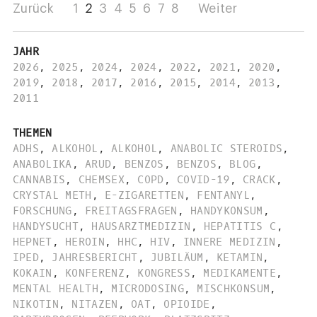
Zurück
1
2
3
4
5
6
7
8
Weiter
JAHR
2026
,
2025
,
2024
,
2024
,
2022
,
2021
,
2020
,
2019
,
2018
,
2017
,
2016
,
2015
,
2014
,
2013
,
2011
THEMEN
ADHS
,
ALKOHOL
,
ALKOHOL
,
ANABOLIC STEROIDS
,
ANABOLIKA
,
ARUD
,
BENZOS
,
BENZOS
,
BLOG
,
CANNABIS
,
CHEMSEX
,
COPD
,
COVID-19
,
CRACK
,
CRYSTAL METH
,
E-ZIGARETTEN
,
FENTANYL
,
FORSCHUNG
,
FREITAGSFRAGEN
,
HANDYKONSUM
,
HANDYSUCHT
,
HAUSARZTMEDIZIN
,
HEPATITIS C
,
HEPNET
,
HEROIN
,
HHC
,
HIV
,
INNERE MEDIZIN
,
IPED
,
JAHRESBERICHT
,
JUBILÄUM
,
KETAMIN
,
KOKAIN
,
KONFERENZ
,
KONGRESS
,
MEDIKAMENTE
,
MENTAL HEALTH
,
MICRODOSING
,
MISCHKONSUM
,
NIKOTIN
,
NITAZEN
,
OAT
,
OPIOIDE
,