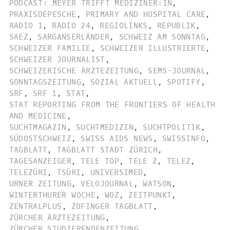
PODCAST: MEYER TRIFFT MEDIZINER:IN
,
PRAXISDEPESCHE
,
PRIMARY AND HOSPITAL CARE
,
RADIO 1
,
RADIO 24
,
REGIOLINKS
,
REPUBLIK
,
SAEZ
,
SARGANSERLÄNDER
,
SCHWEIZ AM SONNTAG
,
SCHWEIZER FAMILIE
,
SCHWEIZER ILLUSTRIERTE
,
SCHWEIZER JOURNALIST
,
SCHWEIZERISCHE ÄRZTEZEITUNG
,
SEMS-JOURNAL
,
SONNTAGSZEITUNG
,
SOZIAL AKTUELL
,
SPOTIFY
,
SRF
,
SRF 1
,
STAT
,
STAT REPORTING FROM THE FRONTIERS OF HEALTH
AND MEDICINE
,
SUCHTMAGAZIN
,
SUCHTMEDIZIN
,
SUCHTPOLITIK
,
SÜDOSTSCHWEIZ
,
SWISS AIDS NEWS
,
SWISSINFO
,
TAGBLATT
,
TAGBLATT STADT ZÜRICH
,
TAGESANZEIGER
,
TELE TOP
,
TELE Z
,
TELEZ
,
TELEZÜRI
,
TSÜRI
,
UNIVERSIMED
,
URNER ZEITUNG
,
VELOJOURNAL
,
WATSON
,
WINTERTHURER WOCHE
,
WOZ
,
ZEITPUNKT
,
ZENTRALPLUS
,
ZOFINGER TAGBLATT
,
ZÜRCHER ÄRZTEZEITUNG
,
ZÜRCHER STUDIERENDENZEITUNG
,