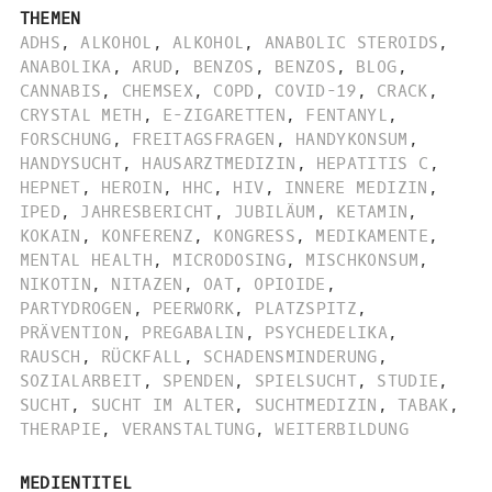
THEMEN
ADHS
,
ALKOHOL
,
ALKOHOL
,
ANABOLIC STEROIDS
,
ANABOLIKA
,
ARUD
,
BENZOS
,
BENZOS
,
BLOG
,
CANNABIS
,
CHEMSEX
,
COPD
,
COVID-19
,
CRACK
,
CRYSTAL METH
,
E-ZIGARETTEN
,
FENTANYL
,
FORSCHUNG
,
FREITAGSFRAGEN
,
HANDYKONSUM
,
HANDYSUCHT
,
HAUSARZTMEDIZIN
,
HEPATITIS C
,
HEPNET
,
HEROIN
,
HHC
,
HIV
,
INNERE MEDIZIN
,
IPED
,
JAHRESBERICHT
,
JUBILÄUM
,
KETAMIN
,
KOKAIN
,
KONFERENZ
,
KONGRESS
,
MEDIKAMENTE
,
MENTAL HEALTH
,
MICRODOSING
,
MISCHKONSUM
,
NIKOTIN
,
NITAZEN
,
OAT
,
OPIOIDE
,
PARTYDROGEN
,
PEERWORK
,
PLATZSPITZ
,
PRÄVENTION
,
PREGABALIN
,
PSYCHEDELIKA
,
RAUSCH
,
RÜCKFALL
,
SCHADENSMINDERUNG
,
SOZIALARBEIT
,
SPENDEN
,
SPIELSUCHT
,
STUDIE
,
SUCHT
,
SUCHT IM ALTER
,
SUCHTMEDIZIN
,
TABAK
,
THERAPIE
,
VERANSTALTUNG
,
WEITERBILDUNG
MEDIENTITEL