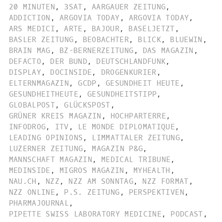
20 MINUTEN
,
3SAT
,
AARGAUER ZEITUNG
,
ADDICTION
,
ARGOVIA TODAY
,
ARGOVIA TODAY
,
ARS MEDICI
,
ARTE
,
BAJOUR
,
BASELJETZT
,
BASLER ZEITUNG
,
BEOBACHTER
,
BLICK
,
BLUEWIN
,
BRAIN MAG
,
BZ-BERNERZEITUNG
,
DAS MAGAZIN
,
DEFACTO
,
DER BUND
,
DEUTSCHLANDFUNK
,
DISPLAY
,
DOCINSIDE
,
DROGENKURIER
,
ELTERNMAGAZIN
,
GCDP
,
GESUNDHEIT HEUTE
,
GESUNDHEITHEUTE
,
GESUNDHEITSTIPP
,
GLOBALPOST
,
GLÜCKSPOST
,
GRÜNER KREIS MAGAZIN
,
HOCHPARTERRE
,
INFODROG
,
ITV
,
LE MONDE DIPLOMATIQUE
,
LEADING OPINIONS
,
LIMMATTALER ZEITUNG
,
LUZERNER ZEITUNG
,
MAGAZIN P&G
,
MANNSCHAFT MAGAZIN
,
MEDICAL TRIBUNE
,
MEDINSIDE
,
MIGROS MAGAZIN
,
MYHEALTH
,
NAU.CH
,
NZZ
,
NZZ AM SONNTAG
,
NZZ FORMAT
,
NZZ ONLINE
,
P.S. ZEITUNG
,
PERSPEKTIVEN
,
PHARMAJOURNAL
,
PIPETTE SWISS LABORATORY MEDICINE
,
PODCAST
,