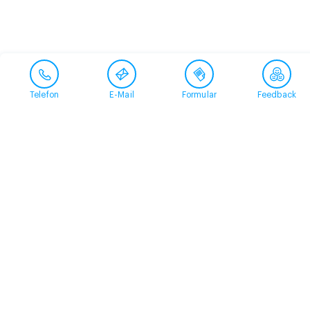
Telefon
E-Mail
Formular
Feedback
Kontakt
058 360 50 00
arud@arud.ch
Online-Anmeldung