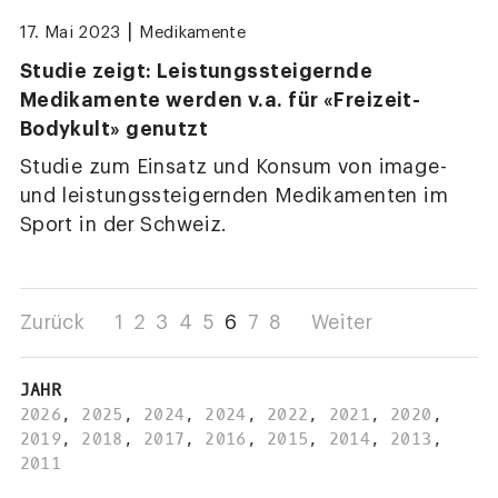
|
17. Mai 2023
Medikamente
Studie zeigt: Leistungssteigernde
Medikamente werden v.a. für «Freizeit-
Bodykult» genutzt
Studie zum Einsatz und Konsum von image-
und leistungssteigernden Medikamenten im
Sport in der Schweiz.
Zurück
1
2
3
4
5
6
7
8
Weiter
JAHR
2026
,
2025
,
2024
,
2024
,
2022
,
2021
,
2020
,
2019
,
2018
,
2017
,
2016
,
2015
,
2014
,
2013
,
2011