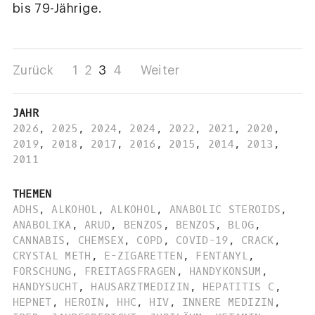
bis 79-Jährige.
Zurück
1
2
3
4
Weiter
JAHR
2026
,
2025
,
2024
,
2024
,
2022
,
2021
,
2020
,
2019
,
2018
,
2017
,
2016
,
2015
,
2014
,
2013
,
2011
THEMEN
ADHS
,
ALKOHOL
,
ALKOHOL
,
ANABOLIC STEROIDS
,
ANABOLIKA
,
ARUD
,
BENZOS
,
BENZOS
,
BLOG
,
CANNABIS
,
CHEMSEX
,
COPD
,
COVID-19
,
CRACK
,
CRYSTAL METH
,
E-ZIGARETTEN
,
FENTANYL
,
FORSCHUNG
,
FREITAGSFRAGEN
,
HANDYKONSUM
,
HANDYSUCHT
,
HAUSARZTMEDIZIN
,
HEPATITIS C
,
HEPNET
,
HEROIN
,
HHC
,
HIV
,
INNERE MEDIZIN
,