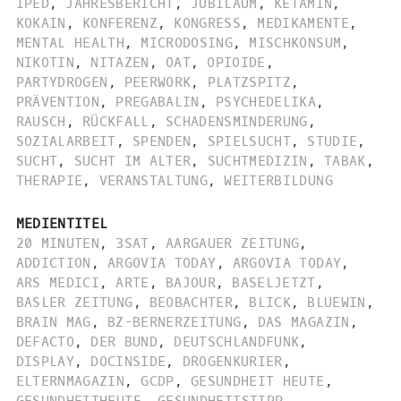
IPED
,
JAHRESBERICHT
,
JUBILÄUM
,
KETAMIN
,
KOKAIN
,
KONFERENZ
,
KONGRESS
,
MEDIKAMENTE
,
MENTAL HEALTH
,
MICRODOSING
,
MISCHKONSUM
,
NIKOTIN
,
NITAZEN
,
OAT
,
OPIOIDE
,
PARTYDROGEN
,
PEERWORK
,
PLATZSPITZ
,
PRÄVENTION
,
PREGABALIN
,
PSYCHEDELIKA
,
RAUSCH
,
RÜCKFALL
,
SCHADENSMINDERUNG
,
SOZIALARBEIT
,
SPENDEN
,
SPIELSUCHT
,
STUDIE
,
SUCHT
,
SUCHT IM ALTER
,
SUCHTMEDIZIN
,
TABAK
,
THERAPIE
,
VERANSTALTUNG
,
WEITERBILDUNG
MEDIENTITEL
20 MINUTEN
,
3SAT
,
AARGAUER ZEITUNG
,
ADDICTION
,
ARGOVIA TODAY
,
ARGOVIA TODAY
,
ARS MEDICI
,
ARTE
,
BAJOUR
,
BASELJETZT
,
BASLER ZEITUNG
,
BEOBACHTER
,
BLICK
,
BLUEWIN
,
BRAIN MAG
,
BZ-BERNERZEITUNG
,
DAS MAGAZIN
,
DEFACTO
,
DER BUND
,
DEUTSCHLANDFUNK
,
DISPLAY
,
DOCINSIDE
,
DROGENKURIER
,
ELTERNMAGAZIN
,
GCDP
,
GESUNDHEIT HEUTE
,