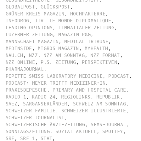
GESUNDHEITHEUTE
,
GESUNDHEITSTIPP
,
GLOBALPOST
,
GLÜCKSPOST
,
GRÜNER KREIS MAGAZIN
,
HOCHPARTERRE
,
INFODROG
,
ITV
,
LE MONDE DIPLOMATIQUE
,
LEADING OPINIONS
,
LIMMATTALER ZEITUNG
,
LUZERNER ZEITUNG
,
MAGAZIN P&G
,
MANNSCHAFT MAGAZIN
,
MEDICAL TRIBUNE
,
MEDINSIDE
,
MIGROS MAGAZIN
,
MYHEALTH
,
NAU.CH
,
NZZ
,
NZZ AM SONNTAG
,
NZZ FORMAT
,
NZZ ONLINE
,
P.S. ZEITUNG
,
PERSPEKTIVEN
,
PHARMAJOURNAL
,
PIPETTE SWISS LABORATORY MEDICINE
,
PODCAST
,
PODCAST: MEYER TRIFFT MEDIZINER:IN
,
PRAXISDEPESCHE
,
PRIMARY AND HOSPITAL CARE
,
RADIO 1
,
RADIO 24
,
REGIOLINKS
,
REPUBLIK
,
SAEZ
,
SARGANSERLÄNDER
,
SCHWEIZ AM SONNTAG
,
SCHWEIZER FAMILIE
,
SCHWEIZER ILLUSTRIERTE
,
SCHWEIZER JOURNALIST
,
SCHWEIZERISCHE ÄRZTEZEITUNG
,
SEMS-JOURNAL
,
SONNTAGSZEITUNG
,
SOZIAL AKTUELL
,
SPOTIFY
,
SRF
,
SRF 1
,
STAT
,