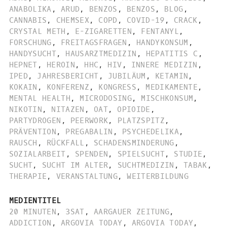
ANABOLIKA
,
ARUD
,
BENZOS
,
BENZOS
,
BLOG
,
CANNABIS
,
CHEMSEX
,
COPD
,
COVID-19
,
CRACK
,
CRYSTAL METH
,
E-ZIGARETTEN
,
FENTANYL
,
FORSCHUNG
,
FREITAGSFRAGEN
,
HANDYKONSUM
,
HANDYSUCHT
,
HAUSARZTMEDIZIN
,
HEPATITIS C
,
HEPNET
,
HEROIN
,
HHC
,
HIV
,
INNERE MEDIZIN
,
IPED
,
JAHRESBERICHT
,
JUBILÄUM
,
KETAMIN
,
KOKAIN
,
KONFERENZ
,
KONGRESS
,
MEDIKAMENTE
,
MENTAL HEALTH
,
MICRODOSING
,
MISCHKONSUM
,
NIKOTIN
,
NITAZEN
,
OAT
,
OPIOIDE
,
PARTYDROGEN
,
PEERWORK
,
PLATZSPITZ
,
PRÄVENTION
,
PREGABALIN
,
PSYCHEDELIKA
,
RAUSCH
,
RÜCKFALL
,
SCHADENSMINDERUNG
,
SOZIALARBEIT
,
SPENDEN
,
SPIELSUCHT
,
STUDIE
,
SUCHT
,
SUCHT IM ALTER
,
SUCHTMEDIZIN
,
TABAK
,
THERAPIE
,
VERANSTALTUNG
,
WEITERBILDUNG
MEDIENTITEL
20 MINUTEN
,
3SAT
,
AARGAUER ZEITUNG
,
ADDICTION
,
ARGOVIA TODAY
,
ARGOVIA TODAY
,