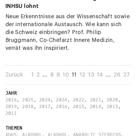
INHSU lohnt
Neue Erkenntnisse aus der Wissenschaft sowie
der internationale Austausch. Wie kann sich
die Schweiz einbringen? Prof. Philip
Bruggmann, Co-Chefarzt Innere Medizin,
verrät was ihn inspiriert.
Zurück
1
2
...
8
9
10
11
12
13
14
...
26
27
JAHR
2026
,
2025
,
2024
,
2024
,
2022
,
2021
,
2020
,
2019
,
2018
,
2017
,
2016
,
2015
,
2014
,
2013
,
2011
THEMEN
ADHS
,
ALKOHOL
,
ALKOHOL
,
ANABOLIC STEROIDS
,