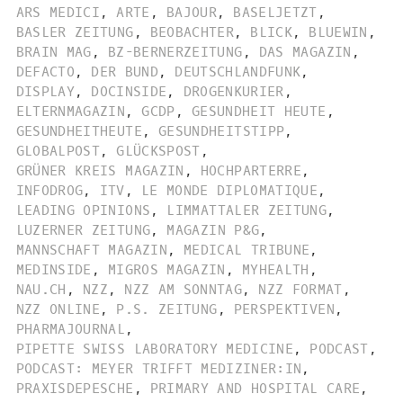
ARS MEDICI
,
ARTE
,
BAJOUR
,
BASELJETZT
,
BASLER ZEITUNG
,
BEOBACHTER
,
BLICK
,
BLUEWIN
,
BRAIN MAG
,
BZ-BERNERZEITUNG
,
DAS MAGAZIN
,
DEFACTO
,
DER BUND
,
DEUTSCHLANDFUNK
,
DISPLAY
,
DOCINSIDE
,
DROGENKURIER
,
ELTERNMAGAZIN
,
GCDP
,
GESUNDHEIT HEUTE
,
GESUNDHEITHEUTE
,
GESUNDHEITSTIPP
,
GLOBALPOST
,
GLÜCKSPOST
,
GRÜNER KREIS MAGAZIN
,
HOCHPARTERRE
,
INFODROG
,
ITV
,
LE MONDE DIPLOMATIQUE
,
LEADING OPINIONS
,
LIMMATTALER ZEITUNG
,
LUZERNER ZEITUNG
,
MAGAZIN P&G
,
MANNSCHAFT MAGAZIN
,
MEDICAL TRIBUNE
,
MEDINSIDE
,
MIGROS MAGAZIN
,
MYHEALTH
,
NAU.CH
,
NZZ
,
NZZ AM SONNTAG
,
NZZ FORMAT
,
NZZ ONLINE
,
P.S. ZEITUNG
,
PERSPEKTIVEN
,
PHARMAJOURNAL
,
PIPETTE SWISS LABORATORY MEDICINE
,
PODCAST
,
PODCAST: MEYER TRIFFT MEDIZINER:IN
,
PRAXISDEPESCHE
,
PRIMARY AND HOSPITAL CARE
,