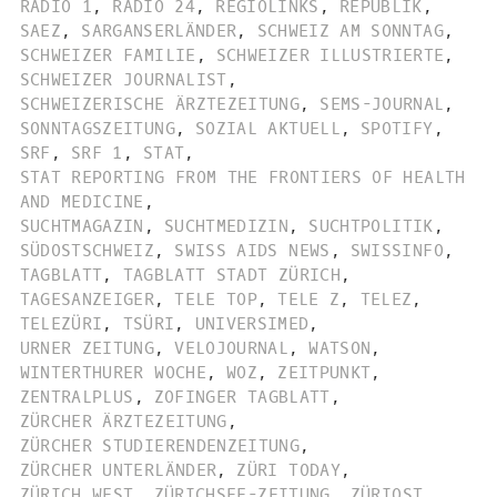
RADIO 1
,
RADIO 24
,
REGIOLINKS
,
REPUBLIK
,
SAEZ
,
SARGANSERLÄNDER
,
SCHWEIZ AM SONNTAG
,
SCHWEIZER FAMILIE
,
SCHWEIZER ILLUSTRIERTE
,
SCHWEIZER JOURNALIST
,
SCHWEIZERISCHE ÄRZTEZEITUNG
,
SEMS-JOURNAL
,
SONNTAGSZEITUNG
,
SOZIAL AKTUELL
,
SPOTIFY
,
SRF
,
SRF 1
,
STAT
,
STAT REPORTING FROM THE FRONTIERS OF HEALTH
AND MEDICINE
,
SUCHTMAGAZIN
,
SUCHTMEDIZIN
,
SUCHTPOLITIK
,
SÜDOSTSCHWEIZ
,
SWISS AIDS NEWS
,
SWISSINFO
,
TAGBLATT
,
TAGBLATT STADT ZÜRICH
,
TAGESANZEIGER
,
TELE TOP
,
TELE Z
,
TELEZ
,
TELEZÜRI
,
TSÜRI
,
UNIVERSIMED
,
URNER ZEITUNG
,
VELOJOURNAL
,
WATSON
,
WINTERTHURER WOCHE
,
WOZ
,
ZEITPUNKT
,
ZENTRALPLUS
,
ZOFINGER TAGBLATT
,
ZÜRCHER ÄRZTEZEITUNG
,
ZÜRCHER STUDIERENDENZEITUNG
,
ZÜRCHER UNTERLÄNDER
,
ZÜRI TODAY
,
ZÜRICH WEST
,
ZÜRICHSEE-ZEITUNG
,
ZÜRIOST