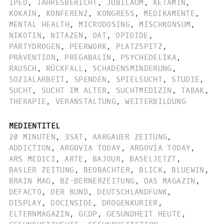
IPED
,
JAHRESBERICHT
,
JUBILÄUM
,
KETAMIN
,
KOKAIN
,
KONFERENZ
,
KONGRESS
,
MEDIKAMENTE
,
MENTAL HEALTH
,
MICRODOSING
,
MISCHKONSUM
,
NIKOTIN
,
NITAZEN
,
OAT
,
OPIOIDE
,
PARTYDROGEN
,
PEERWORK
,
PLATZSPITZ
,
PRÄVENTION
,
PREGABALIN
,
PSYCHEDELIKA
,
RAUSCH
,
RÜCKFALL
,
SCHADENSMINDERUNG
,
SOZIALARBEIT
,
SPENDEN
,
SPIELSUCHT
,
STUDIE
,
SUCHT
,
SUCHT IM ALTER
,
SUCHTMEDIZIN
,
TABAK
,
THERAPIE
,
VERANSTALTUNG
,
WEITERBILDUNG
MEDIENTITEL
20 MINUTEN
,
3SAT
,
AARGAUER ZEITUNG
,
ADDICTION
,
ARGOVIA TODAY
,
ARGOVIA TODAY
,
ARS MEDICI
,
ARTE
,
BAJOUR
,
BASELJETZT
,
BASLER ZEITUNG
,
BEOBACHTER
,
BLICK
,
BLUEWIN
,
BRAIN MAG
,
BZ-BERNERZEITUNG
,
DAS MAGAZIN
,
DEFACTO
,
DER BUND
,
DEUTSCHLANDFUNK
,
DISPLAY
,
DOCINSIDE
,
DROGENKURIER
,
ELTERNMAGAZIN
,
GCDP
,
GESUNDHEIT HEUTE
,