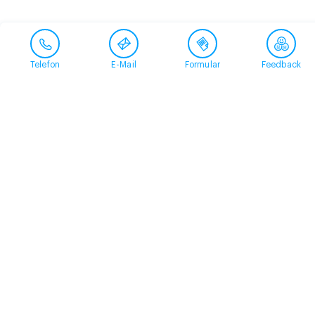
Telefon
E-Mail
Formular
Feedback
Kontakt
058 360 50 00
arud@arud.ch
Online-Anmeldung
Standort
Zürich