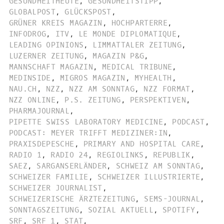
GESUNDHEITHEUTE
,
GESUNDHEITSTIPP
,
GLOBALPOST
,
GLÜCKSPOST
,
GRÜNER KREIS MAGAZIN
,
HOCHPARTERRE
,
INFODROG
,
ITV
,
LE MONDE DIPLOMATIQUE
,
LEADING OPINIONS
,
LIMMATTALER ZEITUNG
,
LUZERNER ZEITUNG
,
MAGAZIN P&G
,
MANNSCHAFT MAGAZIN
,
MEDICAL TRIBUNE
,
MEDINSIDE
,
MIGROS MAGAZIN
,
MYHEALTH
,
NAU.CH
,
NZZ
,
NZZ AM SONNTAG
,
NZZ FORMAT
,
NZZ ONLINE
,
P.S. ZEITUNG
,
PERSPEKTIVEN
,
PHARMAJOURNAL
,
PIPETTE SWISS LABORATORY MEDICINE
,
PODCAST
,
PODCAST: MEYER TRIFFT MEDIZINER:IN
,
PRAXISDEPESCHE
,
PRIMARY AND HOSPITAL CARE
,
RADIO 1
,
RADIO 24
,
REGIOLINKS
,
REPUBLIK
,
SAEZ
,
SARGANSERLÄNDER
,
SCHWEIZ AM SONNTAG
,
SCHWEIZER FAMILIE
,
SCHWEIZER ILLUSTRIERTE
,
SCHWEIZER JOURNALIST
,
SCHWEIZERISCHE ÄRZTEZEITUNG
,
SEMS-JOURNAL
,
SONNTAGSZEITUNG
,
SOZIAL AKTUELL
,
SPOTIFY
,
SRF
,
SRF 1
,
STAT
,