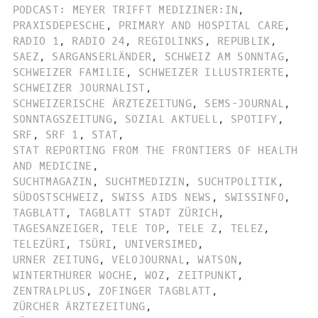
PODCAST: MEYER TRIFFT MEDIZINER:IN
,
PRAXISDEPESCHE
,
PRIMARY AND HOSPITAL CARE
,
RADIO 1
,
RADIO 24
,
REGIOLINKS
,
REPUBLIK
,
SAEZ
,
SARGANSERLÄNDER
,
SCHWEIZ AM SONNTAG
,
SCHWEIZER FAMILIE
,
SCHWEIZER ILLUSTRIERTE
,
SCHWEIZER JOURNALIST
,
SCHWEIZERISCHE ÄRZTEZEITUNG
,
SEMS-JOURNAL
,
SONNTAGSZEITUNG
,
SOZIAL AKTUELL
,
SPOTIFY
,
SRF
,
SRF 1
,
STAT
,
STAT REPORTING FROM THE FRONTIERS OF HEALTH
AND MEDICINE
,
SUCHTMAGAZIN
,
SUCHTMEDIZIN
,
SUCHTPOLITIK
,
SÜDOSTSCHWEIZ
,
SWISS AIDS NEWS
,
SWISSINFO
,
TAGBLATT
,
TAGBLATT STADT ZÜRICH
,
TAGESANZEIGER
,
TELE TOP
,
TELE Z
,
TELEZ
,
TELEZÜRI
,
TSÜRI
,
UNIVERSIMED
,
URNER ZEITUNG
,
VELOJOURNAL
,
WATSON
,
WINTERTHURER WOCHE
,
WOZ
,
ZEITPUNKT
,
ZENTRALPLUS
,
ZOFINGER TAGBLATT
,
ZÜRCHER ÄRZTEZEITUNG
,