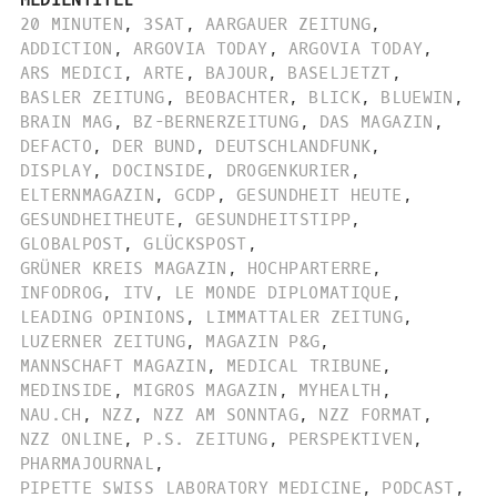
MEDIENTITEL
20 MINUTEN
,
3SAT
,
AARGAUER ZEITUNG
,
ADDICTION
,
ARGOVIA TODAY
,
ARGOVIA TODAY
,
ARS MEDICI
,
ARTE
,
BAJOUR
,
BASELJETZT
,
BASLER ZEITUNG
,
BEOBACHTER
,
BLICK
,
BLUEWIN
,
BRAIN MAG
,
BZ-BERNERZEITUNG
,
DAS MAGAZIN
,
DEFACTO
,
DER BUND
,
DEUTSCHLANDFUNK
,
DISPLAY
,
DOCINSIDE
,
DROGENKURIER
,
ELTERNMAGAZIN
,
GCDP
,
GESUNDHEIT HEUTE
,
GESUNDHEITHEUTE
,
GESUNDHEITSTIPP
,
GLOBALPOST
,
GLÜCKSPOST
,
GRÜNER KREIS MAGAZIN
,
HOCHPARTERRE
,
INFODROG
,
ITV
,
LE MONDE DIPLOMATIQUE
,
LEADING OPINIONS
,
LIMMATTALER ZEITUNG
,
LUZERNER ZEITUNG
,
MAGAZIN P&G
,
MANNSCHAFT MAGAZIN
,
MEDICAL TRIBUNE
,
MEDINSIDE
,
MIGROS MAGAZIN
,
MYHEALTH
,
NAU.CH
,
NZZ
,
NZZ AM SONNTAG
,
NZZ FORMAT
,
NZZ ONLINE
,
P.S. ZEITUNG
,
PERSPEKTIVEN
,
PHARMAJOURNAL
,
PIPETTE SWISS LABORATORY MEDICINE
,
PODCAST
,