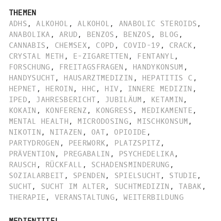
THEMEN
ADHS
,
ALKOHOL
,
ALKOHOL
,
ANABOLIC STEROIDS
,
ANABOLIKA
,
ARUD
,
BENZOS
,
BENZOS
,
BLOG
,
CANNABIS
,
CHEMSEX
,
COPD
,
COVID-19
,
CRACK
,
CRYSTAL METH
,
E-ZIGARETTEN
,
FENTANYL
,
FORSCHUNG
,
FREITAGSFRAGEN
,
HANDYKONSUM
,
HANDYSUCHT
,
HAUSARZTMEDIZIN
,
HEPATITIS C
,
HEPNET
,
HEROIN
,
HHC
,
HIV
,
INNERE MEDIZIN
,
IPED
,
JAHRESBERICHT
,
JUBILÄUM
,
KETAMIN
,
KOKAIN
,
KONFERENZ
,
KONGRESS
,
MEDIKAMENTE
,
MENTAL HEALTH
,
MICRODOSING
,
MISCHKONSUM
,
NIKOTIN
,
NITAZEN
,
OAT
,
OPIOIDE
,
PARTYDROGEN
,
PEERWORK
,
PLATZSPITZ
,
PRÄVENTION
,
PREGABALIN
,
PSYCHEDELIKA
,
RAUSCH
,
RÜCKFALL
,
SCHADENSMINDERUNG
,
SOZIALARBEIT
,
SPENDEN
,
SPIELSUCHT
,
STUDIE
,
SUCHT
,
SUCHT IM ALTER
,
SUCHTMEDIZIN
,
TABAK
,
THERAPIE
,
VERANSTALTUNG
,
WEITERBILDUNG