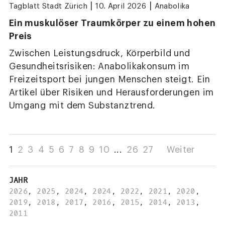
|
|
Tagblatt Stadt Zürich
10. April 2026
Anabolika
Ein muskulöser Traumkörper zu einem hohen
Preis
Zwischen Leistungsdruck, Körperbild und
Gesundheitsrisiken: Anabolikakonsum im
Freizeitsport bei jungen Menschen steigt. Ein
Artikel über Risiken und Herausforderungen im
Umgang mit dem Substanztrend.
1
2
3
4
5
6
7
8
9
10
...
26
27
Weiter
JAHR
2026
,
2025
,
2024
,
2024
,
2022
,
2021
,
2020
,
2019
,
2018
,
2017
,
2016
,
2015
,
2014
,
2013
,
2011