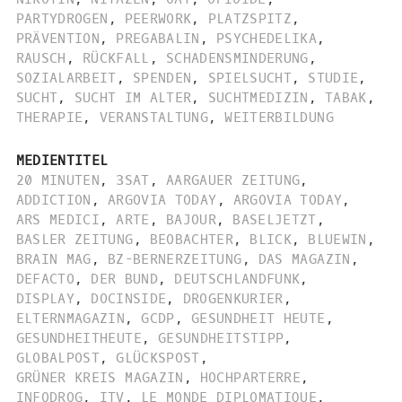
PARTYDROGEN
,
PEERWORK
,
PLATZSPITZ
,
PRÄVENTION
,
PREGABALIN
,
PSYCHEDELIKA
,
RAUSCH
,
RÜCKFALL
,
SCHADENSMINDERUNG
,
SOZIALARBEIT
,
SPENDEN
,
SPIELSUCHT
,
STUDIE
,
SUCHT
,
SUCHT IM ALTER
,
SUCHTMEDIZIN
,
TABAK
,
THERAPIE
,
VERANSTALTUNG
,
WEITERBILDUNG
MEDIENTITEL
20 MINUTEN
,
3SAT
,
AARGAUER ZEITUNG
,
ADDICTION
,
ARGOVIA TODAY
,
ARGOVIA TODAY
,
ARS MEDICI
,
ARTE
,
BAJOUR
,
BASELJETZT
,
BASLER ZEITUNG
,
BEOBACHTER
,
BLICK
,
BLUEWIN
,
BRAIN MAG
,
BZ-BERNERZEITUNG
,
DAS MAGAZIN
,
DEFACTO
,
DER BUND
,
DEUTSCHLANDFUNK
,
DISPLAY
,
DOCINSIDE
,
DROGENKURIER
,
ELTERNMAGAZIN
,
GCDP
,
GESUNDHEIT HEUTE
,
GESUNDHEITHEUTE
,
GESUNDHEITSTIPP
,
GLOBALPOST
,
GLÜCKSPOST
,
GRÜNER KREIS MAGAZIN
,
HOCHPARTERRE
,
INFODROG
,
ITV
,
LE MONDE DIPLOMATIQUE
,