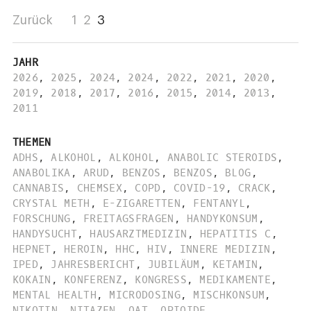
Zurück
1
2
3
JAHR
2026
,
2025
,
2024
,
2024
,
2022
,
2021
,
2020
,
2019
,
2018
,
2017
,
2016
,
2015
,
2014
,
2013
,
2011
THEMEN
ADHS
,
ALKOHOL
,
ALKOHOL
,
ANABOLIC STEROIDS
,
ANABOLIKA
,
ARUD
,
BENZOS
,
BENZOS
,
BLOG
,
CANNABIS
,
CHEMSEX
,
COPD
,
COVID-19
,
CRACK
,
CRYSTAL METH
,
E-ZIGARETTEN
,
FENTANYL
,
FORSCHUNG
,
FREITAGSFRAGEN
,
HANDYKONSUM
,
HANDYSUCHT
,
HAUSARZTMEDIZIN
,
HEPATITIS C
,
HEPNET
,
HEROIN
,
HHC
,
HIV
,
INNERE MEDIZIN
,
IPED
,
JAHRESBERICHT
,
JUBILÄUM
,
KETAMIN
,
KOKAIN
,
KONFERENZ
,
KONGRESS
,
MEDIKAMENTE
,
MENTAL HEALTH
,
MICRODOSING
,
MISCHKONSUM
,
NIKOTIN
,
NITAZEN
,
OAT
,
OPIOIDE
,