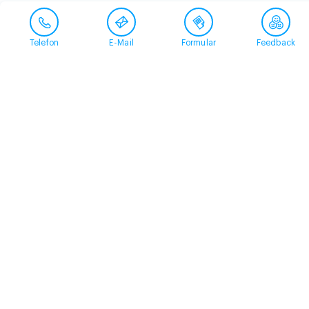
Telefon
E-Mail
Formular
Feedback
Kontakt
058 360 50 00
arud@arud.ch
Online-Anmeldung
Standort
Zürich
Schützengasse 31