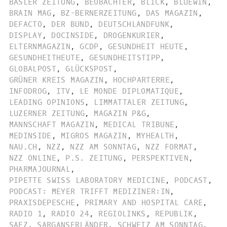
BASLER ZEITUNG
,
BEOBACHTER
,
BLICK
,
BLUEWIN
,
BRAIN MAG
,
BZ-BERNERZEITUNG
,
DAS MAGAZIN
,
DEFACTO
,
DER BUND
,
DEUTSCHLANDFUNK
,
DISPLAY
,
DOCINSIDE
,
DROGENKURIER
,
ELTERNMAGAZIN
,
GCDP
,
GESUNDHEIT HEUTE
,
GESUNDHEITHEUTE
,
GESUNDHEITSTIPP
,
GLOBALPOST
,
GLÜCKSPOST
,
GRÜNER KREIS MAGAZIN
,
HOCHPARTERRE
,
INFODROG
,
ITV
,
LE MONDE DIPLOMATIQUE
,
LEADING OPINIONS
,
LIMMATTALER ZEITUNG
,
LUZERNER ZEITUNG
,
MAGAZIN P&G
,
MANNSCHAFT MAGAZIN
,
MEDICAL TRIBUNE
,
MEDINSIDE
,
MIGROS MAGAZIN
,
MYHEALTH
,
NAU.CH
,
NZZ
,
NZZ AM SONNTAG
,
NZZ FORMAT
,
NZZ ONLINE
,
P.S. ZEITUNG
,
PERSPEKTIVEN
,
PHARMAJOURNAL
,
PIPETTE SWISS LABORATORY MEDICINE
,
PODCAST
,
PODCAST: MEYER TRIFFT MEDIZINER:IN
,
PRAXISDEPESCHE
,
PRIMARY AND HOSPITAL CARE
,
RADIO 1
,
RADIO 24
,
REGIOLINKS
,
REPUBLIK
,
SAEZ
,
SARGANSERLÄNDER
,
SCHWEIZ AM SONNTAG
,