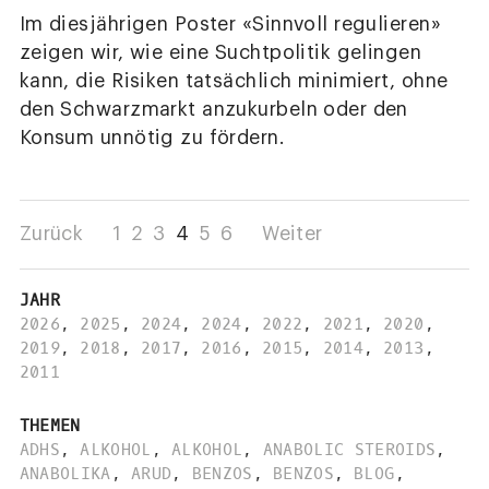
Im diesjährigen Poster «Sinnvoll regulieren»
zeigen wir, wie eine Suchtpolitik gelingen
kann, die Risiken tatsächlich minimiert, ohne
den Schwarzmarkt anzukurbeln oder den
Konsum unnötig zu fördern.
Zurück
1
2
3
4
5
6
Weiter
JAHR
2026
,
2025
,
2024
,
2024
,
2022
,
2021
,
2020
,
2019
,
2018
,
2017
,
2016
,
2015
,
2014
,
2013
,
2011
THEMEN
ADHS
,
ALKOHOL
,
ALKOHOL
,
ANABOLIC STEROIDS
,
ANABOLIKA
,
ARUD
,
BENZOS
,
BENZOS
,
BLOG
,