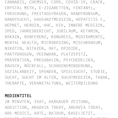
CANNABIS
,
CHEMSEX
,
COPD
,
COVID-19
,
CRACK
,
CRYSTAL METH
,
E-ZIGARETTEN
,
FENTANYL
,
FORSCHUNG
,
FREITAGSFRAGEN
,
HANDYKONSUM
,
HANDYSUCHT
,
HAUSARZTMEDIZIN
,
HEPATITIS C
,
HEPNET
,
HEROIN
,
HHC
,
HIV
,
INNERE MEDIZIN
,
IPED
,
JAHRESBERICHT
,
JUBILÄUM
,
KETAMIN
,
KOKAIN
,
KONFERENZ
,
KONGRESS
,
MEDIKAMENTE
,
MENTAL HEALTH
,
MICRODOSING
,
MISCHKONSUM
,
NIKOTIN
,
NITAZEN
,
OAT
,
OPIOIDE
,
PARTYDROGEN
,
PEERWORK
,
PLATZSPITZ
,
PRÄVENTION
,
PREGABALIN
,
PSYCHEDELIKA
,
RAUSCH
,
RÜCKFALL
,
SCHADENSMINDERUNG
,
SOZIALARBEIT
,
SPENDEN
,
SPIELSUCHT
,
STUDIE
,
SUCHT
,
SUCHT IM ALTER
,
SUCHTMEDIZIN
,
TABAK
,
THERAPIE
,
VERANSTALTUNG
,
WEITERBILDUNG
MEDIENTITEL
20 MINUTEN
,
3SAT
,
AARGAUER ZEITUNG
,
ADDICTION
,
ARGOVIA TODAY
,
ARGOVIA TODAY
,
ARS MEDICI
,
ARTE
,
BAJOUR
,
BASELJETZT
,