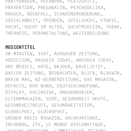
PARTYDROGEN
,
PEERWORK
,
PLATZSPITZ
,
PRÄVENTION
,
PREGABALIN
,
PSYCHEDELIKA
,
RAUSCH
,
RÜCKFALL
,
SCHADENSMINDERUNG
,
SOZIALARBEIT
,
SPENDEN
,
SPIELSUCHT
,
STUDIE
,
SUCHT
,
SUCHT IM ALTER
,
SUCHTMEDIZIN
,
TABAK
,
THERAPIE
,
VERANSTALTUNG
,
WEITERBILDUNG
MEDIENTITEL
20 MINUTEN
,
3SAT
,
AARGAUER ZEITUNG
,
ADDICTION
,
ARGOVIA TODAY
,
ARGOVIA TODAY
,
ARS MEDICI
,
ARTE
,
BAJOUR
,
BASELJETZT
,
BASLER ZEITUNG
,
BEOBACHTER
,
BLICK
,
BLUEWIN
,
BRAIN MAG
,
BZ-BERNERZEITUNG
,
DAS MAGAZIN
,
DEFACTO
,
DER BUND
,
DEUTSCHLANDFUNK
,
DISPLAY
,
DOCINSIDE
,
DROGENKURIER
,
ELTERNMAGAZIN
,
GCDP
,
GESUNDHEIT HEUTE
,
GESUNDHEITHEUTE
,
GESUNDHEITSTIPP
,
GLOBALPOST
,
GLÜCKSPOST
,
GRÜNER KREIS MAGAZIN
,
HOCHPARTERRE
,
INFODROG
,
ITV
,
LE MONDE DIPLOMATIQUE
,