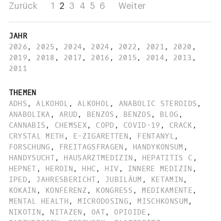
Zurück
1
2
3
4
5
6
Weiter
JAHR
2026
,
2025
,
2024
,
2024
,
2022
,
2021
,
2020
,
2019
,
2018
,
2017
,
2016
,
2015
,
2014
,
2013
,
2011
THEMEN
ADHS
,
ALKOHOL
,
ALKOHOL
,
ANABOLIC STEROIDS
,
ANABOLIKA
,
ARUD
,
BENZOS
,
BENZOS
,
BLOG
,
CANNABIS
,
CHEMSEX
,
COPD
,
COVID-19
,
CRACK
,
CRYSTAL METH
,
E-ZIGARETTEN
,
FENTANYL
,
FORSCHUNG
,
FREITAGSFRAGEN
,
HANDYKONSUM
,
HANDYSUCHT
,
HAUSARZTMEDIZIN
,
HEPATITIS C
,
HEPNET
,
HEROIN
,
HHC
,
HIV
,
INNERE MEDIZIN
,
IPED
,
JAHRESBERICHT
,
JUBILÄUM
,
KETAMIN
,
KOKAIN
,
KONFERENZ
,
KONGRESS
,
MEDIKAMENTE
,
MENTAL HEALTH
,
MICRODOSING
,
MISCHKONSUM
,
NIKOTIN
,
NITAZEN
,
OAT
,
OPIOIDE
,