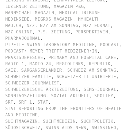
LEADING OPINIONS
,
LIMMATTALER ZEITUNG
,
LUZERNER ZEITUNG
,
MAGAZIN P&G
,
MANNSCHAFT MAGAZIN
,
MEDICAL TRIBUNE
,
MEDINSIDE
,
MIGROS MAGAZIN
,
MYHEALTH
,
NAU.CH
,
NZZ
,
NZZ AM SONNTAG
,
NZZ FORMAT
,
NZZ ONLINE
,
P.S. ZEITUNG
,
PERSPEKTIVEN
,
PHARMAJOURNAL
,
PIPETTE SWISS LABORATORY MEDICINE
,
PODCAST
,
PODCAST: MEYER TRIFFT MEDIZINER:IN
,
PRAXISDEPESCHE
,
PRIMARY AND HOSPITAL CARE
,
RADIO 1
,
RADIO 24
,
REGIOLINKS
,
REPUBLIK
,
SAEZ
,
SARGANSERLÄNDER
,
SCHWEIZ AM SONNTAG
,
SCHWEIZER FAMILIE
,
SCHWEIZER ILLUSTRIERTE
,
SCHWEIZER JOURNALIST
,
SCHWEIZERISCHE ÄRZTEZEITUNG
,
SEMS-JOURNAL
,
SONNTAGSZEITUNG
,
SOZIAL AKTUELL
,
SPOTIFY
,
SRF
,
SRF 1
,
STAT
,
STAT REPORTING FROM THE FRONTIERS OF HEALTH
AND MEDICINE
,
SUCHTMAGAZIN
,
SUCHTMEDIZIN
,
SUCHTPOLITIK
,
SÜDOSTSCHWEIZ
,
SWISS AIDS NEWS
,
SWISSINFO
,