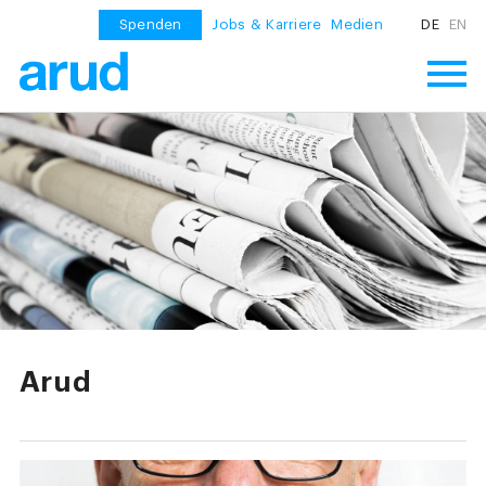
Spenden
Jobs & Karriere
Medien
DE
EN
Arud