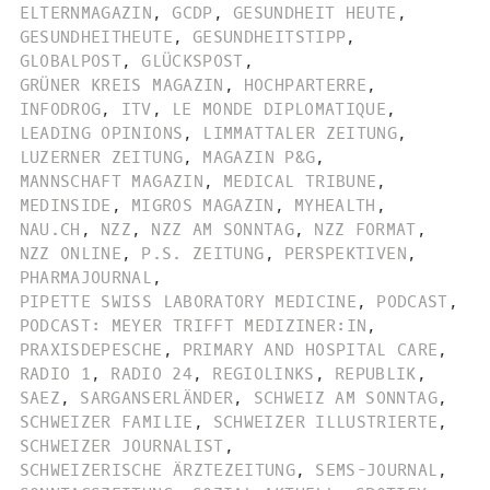
ELTERNMAGAZIN
,
GCDP
,
GESUNDHEIT HEUTE
,
GESUNDHEITHEUTE
,
GESUNDHEITSTIPP
,
GLOBALPOST
,
GLÜCKSPOST
,
GRÜNER KREIS MAGAZIN
,
HOCHPARTERRE
,
INFODROG
,
ITV
,
LE MONDE DIPLOMATIQUE
,
LEADING OPINIONS
,
LIMMATTALER ZEITUNG
,
LUZERNER ZEITUNG
,
MAGAZIN P&G
,
MANNSCHAFT MAGAZIN
,
MEDICAL TRIBUNE
,
MEDINSIDE
,
MIGROS MAGAZIN
,
MYHEALTH
,
NAU.CH
,
NZZ
,
NZZ AM SONNTAG
,
NZZ FORMAT
,
NZZ ONLINE
,
P.S. ZEITUNG
,
PERSPEKTIVEN
,
PHARMAJOURNAL
,
PIPETTE SWISS LABORATORY MEDICINE
,
PODCAST
,
PODCAST: MEYER TRIFFT MEDIZINER:IN
,
PRAXISDEPESCHE
,
PRIMARY AND HOSPITAL CARE
,
RADIO 1
,
RADIO 24
,
REGIOLINKS
,
REPUBLIK
,
SAEZ
,
SARGANSERLÄNDER
,
SCHWEIZ AM SONNTAG
,
SCHWEIZER FAMILIE
,
SCHWEIZER ILLUSTRIERTE
,
SCHWEIZER JOURNALIST
,
SCHWEIZERISCHE ÄRZTEZEITUNG
,
SEMS-JOURNAL
,