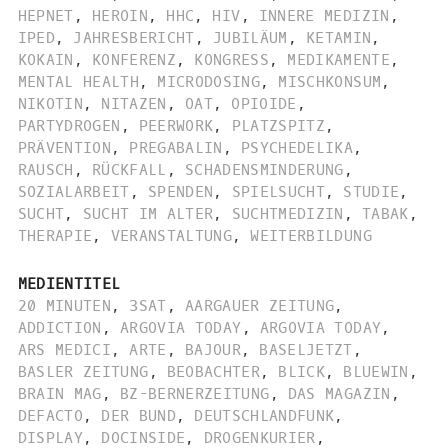
HEPNET
,
HEROIN
,
HHC
,
HIV
,
INNERE MEDIZIN
,
IPED
,
JAHRESBERICHT
,
JUBILÄUM
,
KETAMIN
,
KOKAIN
,
KONFERENZ
,
KONGRESS
,
MEDIKAMENTE
,
MENTAL HEALTH
,
MICRODOSING
,
MISCHKONSUM
,
NIKOTIN
,
NITAZEN
,
OAT
,
OPIOIDE
,
PARTYDROGEN
,
PEERWORK
,
PLATZSPITZ
,
PRÄVENTION
,
PREGABALIN
,
PSYCHEDELIKA
,
RAUSCH
,
RÜCKFALL
,
SCHADENSMINDERUNG
,
SOZIALARBEIT
,
SPENDEN
,
SPIELSUCHT
,
STUDIE
,
SUCHT
,
SUCHT IM ALTER
,
SUCHTMEDIZIN
,
TABAK
,
THERAPIE
,
VERANSTALTUNG
,
WEITERBILDUNG
MEDIENTITEL
20 MINUTEN
,
3SAT
,
AARGAUER ZEITUNG
,
ADDICTION
,
ARGOVIA TODAY
,
ARGOVIA TODAY
,
ARS MEDICI
,
ARTE
,
BAJOUR
,
BASELJETZT
,
BASLER ZEITUNG
,
BEOBACHTER
,
BLICK
,
BLUEWIN
,
BRAIN MAG
,
BZ-BERNERZEITUNG
,
DAS MAGAZIN
,
DEFACTO
,
DER BUND
,
DEUTSCHLANDFUNK
,
DISPLAY
,
DOCINSIDE
,
DROGENKURIER
,