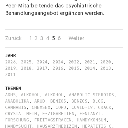
Peer-Mitarbeitende das psychiatrische
Behandlungsangebot ergänzen werden.
Zurück
1
2
3
4
5
6
Weiter
JAHR
2026
,
2025
,
2024
,
2024
,
2022
,
2021
,
2020
,
2019
,
2018
,
2017
,
2016
,
2015
,
2014
,
2013
,
2011
THEMEN
ADHS
,
ALKOHOL
,
ALKOHOL
,
ANABOLIC STEROIDS
,
ANABOLIKA
,
ARUD
,
BENZOS
,
BENZOS
,
BLOG
,
CANNABIS
,
CHEMSEX
,
COPD
,
COVID-19
,
CRACK
,
CRYSTAL METH
,
E-ZIGARETTEN
,
FENTANYL
,
FORSCHUNG
,
FREITAGSFRAGEN
,
HANDYKONSUM
,
HANDYSUCHT
,
HAUSARZTMEDIZIN
,
HEPATITIS C
,