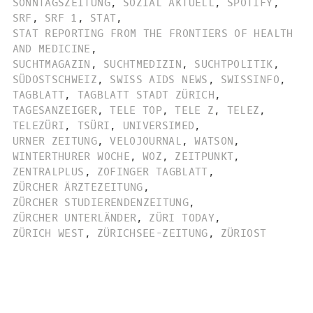
SONNTAGSZEITUNG
,
SOZIAL AKTUELL
,
SPOTIFY
,
SRF
,
SRF 1
,
STAT
,
STAT REPORTING FROM THE FRONTIERS OF HEALTH
AND MEDICINE
,
SUCHTMAGAZIN
,
SUCHTMEDIZIN
,
SUCHTPOLITIK
,
SÜDOSTSCHWEIZ
,
SWISS AIDS NEWS
,
SWISSINFO
,
TAGBLATT
,
TAGBLATT STADT ZÜRICH
,
TAGESANZEIGER
,
TELE TOP
,
TELE Z
,
TELEZ
,
TELEZÜRI
,
TSÜRI
,
UNIVERSIMED
,
URNER ZEITUNG
,
VELOJOURNAL
,
WATSON
,
WINTERTHURER WOCHE
,
WOZ
,
ZEITPUNKT
,
ZENTRALPLUS
,
ZOFINGER TAGBLATT
,
ZÜRCHER ÄRZTEZEITUNG
,
ZÜRCHER STUDIERENDENZEITUNG
,
ZÜRCHER UNTERLÄNDER
,
ZÜRI TODAY
,
ZÜRICH WEST
,
ZÜRICHSEE-ZEITUNG
,
ZÜRIOST